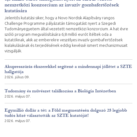
nemzetközi konzorcium az invazív gombafertőzések
kutatására
Jelentős kutatási siker, hogy a Novo Nordisk Alapítvány rangos
Challenge Programme pályázatán támogatást nyert a Szegedi
Tudományegyetem által vezetett nemzetközi konzorcium. A hat évre
szóló program megvalósítására 6,8 millió eurót ítéltek oda a
kutatóknak, akik az emberekre veszélyes invazív gombafertőzések
kialakulásának és terjedésének eddig kevéssé ismert mechanizmusait
vizsgálják.
Akupresszúrás ékszerekkel segítené a mindennapi jóllétet a SZTE
hallgatója
2026. július 09.
Tudomány és művészet találkozása a Biológia Intézetben
2026. május 07.
Egymillió dollár a tét: a Föld megmentésén dolgozó 25 legjobb
tudós közé választották az SZTE kutatóját!
2026. május 07.