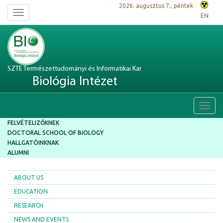
2026. augusztus 7., péntek
Toggle
EN
navigation
SZTE Természettudományi és Informatikai Kar
Biológia Intézet
Toggl
navig
FELVÉTELIZŐKNEK
DOCTORAL SCHOOL OF BIOLOGY
HALLGATÓINKNAK
ALUMNI
ABOUT US
EDUCATION
RESEARCH
NEWS AND EVENTS