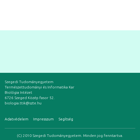
Szegedi Tudományegyetem
Természettudományi és Informatika Kar
Biológia Intézet
6726 Szeged Közép fasor 52.
biologia.ttik@szte.hu
Adatvédelem
Impresszum
Segítség
(C) 2010 Szegedi Tudományegyetem. Minden jog fenntartva.