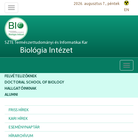
2026. augusztus 7., péntek
Toggle
EN
navigation
SZTE Természettudományi és Informatikai Kar
Biológia Intézet
Toggl
navig
FELVÉTELIZŐKNEK
DOCTORAL SCHOOL OF BIOLOGY
HALLGATÓINKNAK
ALUMNI
FRISS HÍREK
KARI HÍREK
ESEMÉNYNAPTÁR
HÍRARCHÍVUM