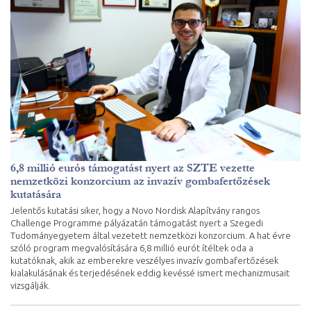
6,8 millió eurós támogatást nyert az SZTE vezette
nemzetközi konzorcium az invazív gombafertőzések
kutatására
Jelentős kutatási siker, hogy a Novo Nordisk Alapítvány rangos
Challenge Programme pályázatán támogatást nyert a Szegedi
Tudományegyetem által vezetett nemzetközi konzorcium. A hat évre
szóló program megvalósítására 6,8 millió eurót ítéltek oda a
kutatóknak, akik az emberekre veszélyes invazív gombafertőzések
kialakulásának és terjedésének eddig kevéssé ismert mechanizmusait
vizsgálják.