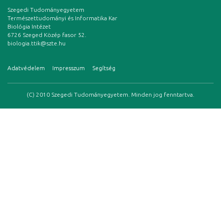
Szegedi Tudományegyetem
Természettudományi és Informatika Kar
Biológia Intézet
6726 Szeged Közép fasor 52.
biologia.ttik@szte.hu
Adatvédelem
Impresszum
Segítség
(C) 2010 Szegedi Tudományegyetem. Minden jog fenntartva.