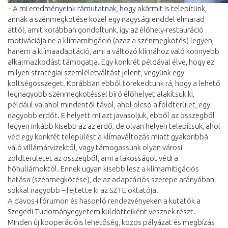
– A mi eredményeink rámutatnak, hogy akármit is telepítünk,
annak a szénmegkötése közel egy nagyságrenddel elmarad
attól, amit korábban gondoltunk, így az élőhely-restauráció
motivációja ne a klímamitigáció (azaz a szénmegkötés) legyen,
hanem a klímaadaptáció, ami a változó klímához való könnyebb
alkalmazkodást támogatja. Egy konkrét példával élve, hogy ez
milyen stratégiai szemléletváltást jelent, vegyünk egy
költségösszeget. Korábban ebből törekedtünk rá, hogy a lehető
legnagyobb szénmegkötéssel bíró élőhelyet alakítsuk ki,
például valahol mindentől távol, ahol olcsó a földterület, egy
nagyobb erdőt. E helyett mi azt javasoljuk, ebből az összegből
legyen inkább kisebb az az erdő, de olyan helyen telepítsük, ahol
véd egy konkrét települést a klímaváltozás miatt gyakoribbá
váló villámárvizektől, vagy támogassunk olyan városi
zöldterületet az összegből, ami a lakosságot védi a
hőhullámoktól. Ennek ugyan kisebb lesz a klímamitigációs
hatása (szénmegkötése), de az adaptációs szerepe arányában
sokkal nagyobb – fejtette ki az SZTE oktatója.
A davos-i fórumon és hasonló rendezvényeken a kutatók a
Szegedi Tudományegyetem küldötteiként vesznek részt.
Minden új kooperációis lehetőség, közös pályázat és megbízás