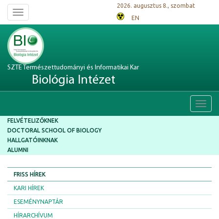
2026. augusztus 8., szombat
Toggle
EN
navigation
SZTE Természettudományi és Informatikai Kar
Biológia Intézet
Toggl
navig
FELVÉTELIZŐKNEK
DOCTORAL SCHOOL OF BIOLOGY
HALLGATÓINKNAK
ALUMNI
FRISS HÍREK
KARI HÍREK
ESEMÉNYNAPTÁR
HÍRARCHÍVUM