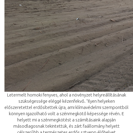
Letermelt homoki fenyves, ahol a növényzet helyreállításának
szükségessége eléggé kézenfekvő. "Ilyen helyeken
előszeretettel erdősítettek újra, ami klímavédelmi szempontból
könnyen igazolható volt a szénmegkötő képessége révén. E
helyett mi a szénmegkötést a számításaink alapján
másodlagosnak tekintettük, és zárt faállomány helyett
célszerűbb a természetes erdős sztyepp élőhelyet