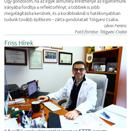
Úgy gondolom, ha az egyik alműhely eredménye az egyetemünk
irányába fordítja a reflektorfényt, a többiek is jobb
megvilágításba kerülnek, és a korábbiaknál is hatékonyabban
tudunk tovább építkezni – zárta gondolatait Tölgyesi Csaba.
Lévai Ferenc
Fotó forrása: Tölgyesi Csaba
Friss Hírek
6,8 millió eurós támogatást nyert az SZTE vezette