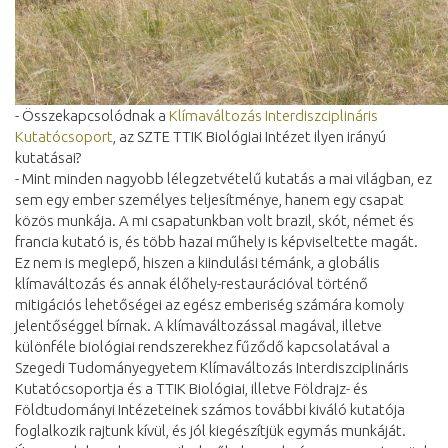
- Összekapcsolódnak a
Klímaváltozás Interdiszciplináris
Kutatócsoport
, az SZTE TTIK Biológiai Intézet ilyen irányú
kutatásai?
- Mint minden nagyobb lélegzetvételű kutatás a mai világban, ez
sem egy ember személyes teljesítménye, hanem egy csapat
közös munkája. A mi csapatunkban volt brazil, skót, német és
francia kutató is, és több hazai műhely is képviseltette magát.
Ez nem is meglepő, hiszen a kiindulási témánk, a globális
klímaváltozás és annak élőhely-restaurációval történő
mitigációs lehetőségei az egész emberiség számára komoly
jelentőséggel bírnak. A klímaváltozással magával, illetve
különféle biológiai rendszerekhez fűződő kapcsolatával a
Szegedi Tudományegyetem Klímaváltozás Interdiszciplináris
Kutatócsoportja és a TTIK Biológiai, illetve Földrajz- és
Földtudományi Intézeteinek számos további kiváló kutatója
foglalkozik rajtunk kívül, és jól kiegészítjük egymás munkáját.