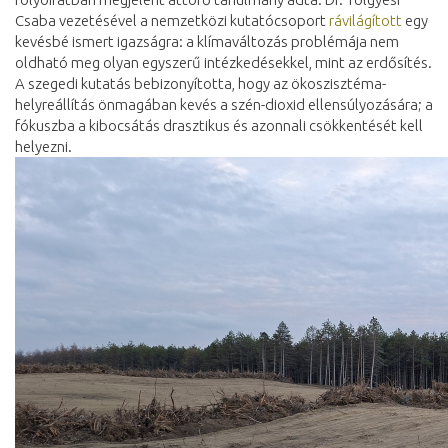
Csaba vezetésével a nemzetközi kutatócsoport
rávilágított
egy
kevésbé ismert igazságra: a klímaváltozás problémája nem
oldható meg olyan egyszerű intézkedésekkel, mint az erdősítés.
A szegedi kutatás bebizonyította, hogy az ökoszisztéma-
helyreállítás önmagában kevés a szén-dioxid ellensúlyozására; a
fókuszba a kibocsátás drasztikus és azonnali csökkentését kell
helyezni.