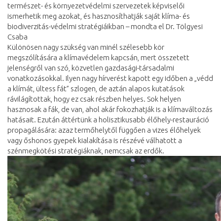
természet- és környezetvédelmi szervezetek képviselői
ismerhetik meg azokat, és hasznosíthatják saját klíma- és
biodiverzitás-védelmi stratégiáikban – mondta el Dr. Tölgyesi
Csaba
Különösen nagy szükség van minél szélesebb kör
megszólítására a klímavédelem kapcsán, mert összetett
jelenségről van szó, közvetlen gazdasági-társadalmi
vonatkozásokkal. Ilyen nagy hírverést kapott egy időben a „védd
a klímát, ültess fát” szlogen, de aztán alapos kutatások
rávilágítottak, hogy ez csak részben helyes. Sok helyen
hasznosak a fák, de van, ahol akár fokozhatják is a klímaváltozás
hatásait. Ezután áttértünk a holisztikusabb élőhely-restauráció
propagálására: azaz termőhelytől függően a vizes élőhelyek
vagy őshonos gyepek kialakítása is részévé válhatott a
szénmegkötési stratégiáknak, nemcsak az erdők.