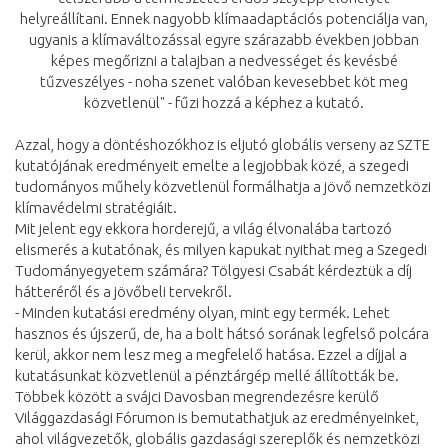
helyreállítani. Ennek nagyobb klímaadaptációs potenciálja van,
ugyanis a klímaváltozással egyre szárazabb években jobban
képes megőrizni a talajban a nedvességet és kevésbé
tűzveszélyes - noha szenet valóban kevesebbet köt meg
közvetlenül" - fűzi hozzá a képhez a kutató.
Azzal, hogy a döntéshozókhoz is eljutó globális verseny az SZTE
kutatójának eredményeit emelte a legjobbak közé, a szegedi
tudományos műhely közvetlenül formálhatja a jövő nemzetközi
klímavédelmi stratégiáit.
Mit jelent egy ekkora horderejű, a világ élvonalába tartozó
elismerés a kutatónak, és milyen kapukat nyithat meg a Szegedi
Tudományegyetem számára? Tölgyesi Csabát kérdeztük a díj
hátteréről és a jövőbeli tervekről.
- Minden kutatási eredmény olyan, mint egy termék. Lehet
hasznos és újszerű, de, ha a bolt hátsó sorának legfelső polcára
kerül, akkor nem lesz meg a megfelelő hatása. Ezzel a díjjal a
kutatásunkat közvetlenül a pénztárgép mellé állították be.
Többek között a svájci Davosban megrendezésre kerülő
Világgazdasági Fórumon is bemutathatjuk az eredményeinket,
ahol világvezetők, globális gazdasági szereplők és nemzetközi