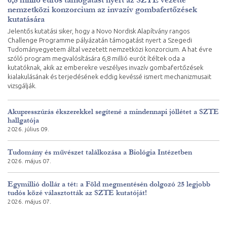
nemzetközi konzorcium az invazív gombafertőzések
kutatására
Jelentős kutatási siker, hogy a Novo Nordisk Alapítvány rangos
Challenge Programme pályázatán támogatást nyert a Szegedi
Tudományegyetem által vezetett nemzetközi konzorcium. A hat évre
szóló program megvalósítására 6,8 millió eurót ítéltek oda a
kutatóknak, akik az emberekre veszélyes invazív gombafertőzések
kialakulásának és terjedésének eddig kevéssé ismert mechanizmusait
vizsgálják.
Akupresszúrás ékszerekkel segítené a mindennapi jóllétet a SZTE
hallgatója
2026. július 09.
Tudomány és művészet találkozása a Biológia Intézetben
2026. május 07.
Egymillió dollár a tét: a Föld megmentésén dolgozó 25 legjobb
tudós közé választották az SZTE kutatóját!
2026. május 07.