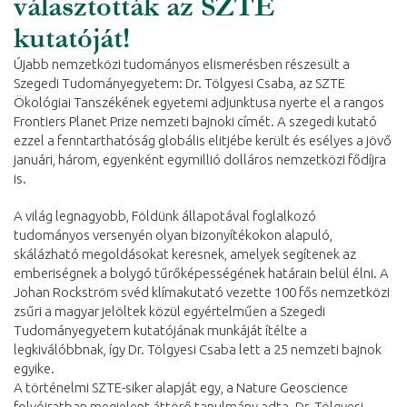
választották az SZTE
kutatóját!
Újabb nemzetközi tudományos elismerésben részesült a
Szegedi Tudományegyetem: Dr. Tölgyesi Csaba, az SZTE
Ökológiai Tanszékének egyetemi adjunktusa nyerte el a rangos
Frontiers Planet Prize nemzeti bajnoki címét. A szegedi kutató
ezzel a fenntarthatóság globális elitjébe került és esélyes a jövő
januári, három, egyenként egymillió dolláros nemzetközi fődíjra
is.
A világ legnagyobb, Földünk állapotával foglalkozó
tudományos versenyén olyan bizonyítékokon alapuló,
skálázható megoldásokat keresnek, amelyek segítenek az
emberiségnek a bolygó tűrőképességének határain belül élni. A
Johan Rockström svéd klímakutató vezette 100 fős nemzetközi
zsűri a magyar jelöltek közül egyértelműen a Szegedi
Tudományegyetem kutatójának munkáját ítélte a
legkiválóbbnak, így Dr. Tölgyesi Csaba lett a 25 nemzeti bajnok
egyike.
A történelmi SZTE-siker alapját egy, a Nature Geoscience
folyóiratban megjelent áttörő tanulmány adta. Dr. Tölgyesi