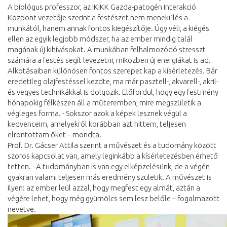
A biológus professzor, az IKIKK Gazda-patogén Interakció
Központ vezetője szerint a festészet nem menekülés a
munkától, hanem annak fontos kiegészítője. Úgy véli, a kiégés
ellen az egyik legjobb módszer, ha az ember mindig talál
magának új kihívásokat. A munkában felhalmozódó stresszt
számára a festés segít levezetni, miközben új energiákat is ad.
Alkotásaiban különösen fontos szerepet kap a kísérletezés. Bár
eredetileg olajfestéssel kezdte, ma már pasztell-, akvarell-, akril-
és vegyes technikákkal is dolgozik. Előfordul, hogy egy festmény
hónapokig félkészen áll a műteremben, mire megszületik a
végleges forma. - Sokszor azok a képek lesznek végül a
kedvenceim, amelyekről korábban azt hittem, teljesen
elrontottam őket – mondta.
Prof. Dr. Gácser Attila szerint a művészet és a tudomány között
szoros kapcsolat van, amely leginkább a kísérletezésben érhető
tetten. - A tudományban is van egy elképzelésünk, de a végén
gyakran valami teljesen más eredmény születik. A művészet is
ilyen: az ember leül azzal, hogy megfest egy almát, aztán a
végére lehet, hogy még gyümölcs sem lesz belőle – fogalmazott
nevetve.