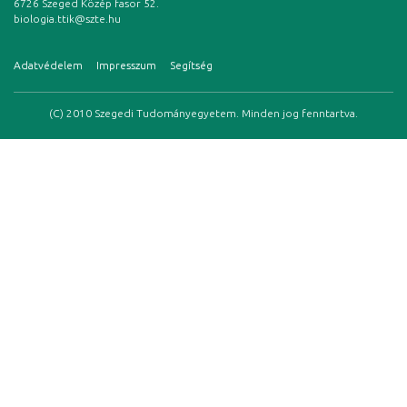
6726 Szeged Közép fasor 52.
biologia.ttik@szte.hu
Adatvédelem
Impresszum
Segítség
(C) 2010 Szegedi Tudományegyetem. Minden jog fenntartva.