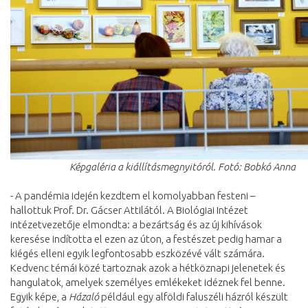
Képgaléria a kiállításmegnyitóról. Fotó: Bobkó Anna
- A pandémia idején kezdtem el komolyabban festeni –
hallottuk Prof. Dr. Gácser Attilától. A Biológiai Intézet
intézetvezetője
elmondta: a bezártság és az új kihívások
keresése indította el ezen az úton, a festészet pedig hamar a
kiégés elleni egyik legfontosabb eszközévé vált számára.
Kedvenc témái közé tartoznak azok a hétköznapi jelenetek és
hangulatok, amelyek személyes emlékeket idéznek fel benne.
Egyik képe, a
Házaló
például egy alföldi faluszéli házról készült