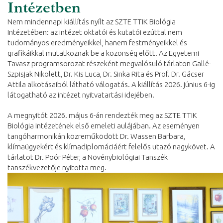
Intézetben
Nem mindennapi kiállítás nyílt az SZTE TTIK Biológia
Intézetében: az intézet oktatói és kutatói ezúttal nem
tudományos eredményeikkel, hanem festményeikkel és
grafikáikkal mutatkoznak be a közönség előtt. Az Egyetemi
Tavasz programsorozat részeként megvalósuló tárlaton Gallé-
Szpisjak Nikolett, Dr. Kis Luca, Dr. Sinka Rita és Prof. Dr. Gácser
Attila alkotásaiból látható válogatás. A kiállítás 2026. június 6-ig
látogatható az intézet nyitvatartási idejében.
A megnyitót 2026. május 6-án rendezték meg az SZTE TTIK
Biológia Intézetének első emeleti aulájában. Az eseményen
tangóharmonikán közreműködött Dr. Wassen Barbara,
klímaügyekért és klímadiplomáciáért felelős utazó nagykövet. A
tárlatot Dr. Poór Péter, a Növénybiológiai Tanszék
tanszékvezetője nyitotta meg.