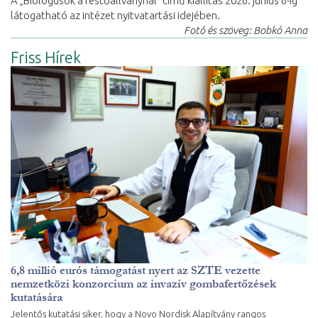
A „Biológusok a festőállványnál” című kiállítás 2026. június 6-ig
látogatható az intézet nyitvatartási idejében.
Fotó és szöveg: Bobkó Anna
Friss Hírek
6,8 millió eurós támogatást nyert az SZTE vezette
nemzetközi konzorcium az invazív gombafertőzések
kutatására
Jelentős kutatási siker, hogy a Novo Nordisk Alapítvány rangos