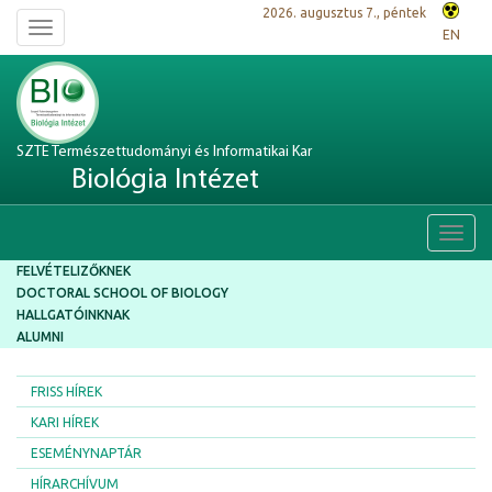
2026. augusztus 7., péntek
Toggle
EN
navigation
SZTE Természettudományi és Informatikai Kar
Biológia Intézet
Toggl
navig
FELVÉTELIZŐKNEK
DOCTORAL SCHOOL OF BIOLOGY
HALLGATÓINKNAK
ALUMNI
FRISS HÍREK
KARI HÍREK
ESEMÉNYNAPTÁR
HÍRARCHÍVUM