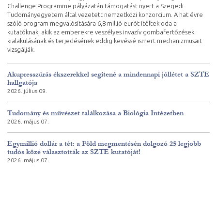
Challenge Programme pályázatán támogatást nyert a Szegedi
Tudományegyetem által vezetett nemzetközi konzorcium. A hat évre
szóló program megvalósítására 6,8 millió eurót ítéltek oda a
kutatóknak, akik az emberekre veszélyes invazív gombafertőzések
kialakulásának és terjedésének eddig kevéssé ismert mechanizmusait
vizsgálják.
Akupresszúrás ékszerekkel segítené a mindennapi jóllétet a SZTE
hallgatója
2026. július 09.
Tudomány és művészet találkozása a Biológia Intézetben
2026. május 07.
Egymillió dollár a tét: a Föld megmentésén dolgozó 25 legjobb
tudós közé választották az SZTE kutatóját!
2026. május 07.