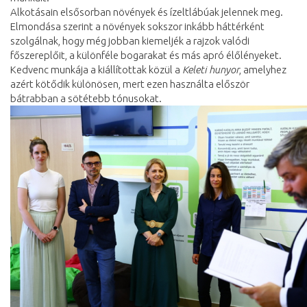
Alkotásain elsősorban növények és ízeltlábúak jelennek meg.
Elmondása szerint a növények sokszor inkább háttérként
szolgálnak, hogy még jobban kiemeljék a rajzok valódi
főszereplőit, a különféle bogarakat és más apró élőlényeket.
Kedvenc munkája a kiállítottak közül a
Keleti hunyor
, amelyhez
azért kötődik különösen, mert ezen használta először
bátrabban a sötétebb tónusokat.