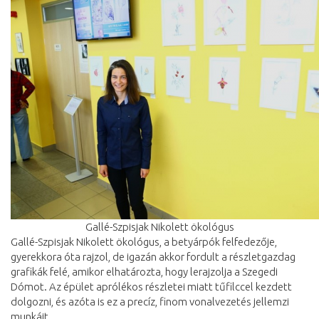
Gallé-Szpisjak Nikolett ökológus
Gallé-Szpisjak Nikolett ökológus, a betyárpók felfedezője,
gyerekkora óta rajzol, de igazán akkor fordult a részletgazdag
grafikák felé, amikor elhatározta, hogy lerajzolja a Szegedi
Dómot. Az épület aprólékos részletei miatt tűfilccel kezdett
dolgozni, és azóta is ez a precíz, finom vonalvezetés jellemzi
munkáit.