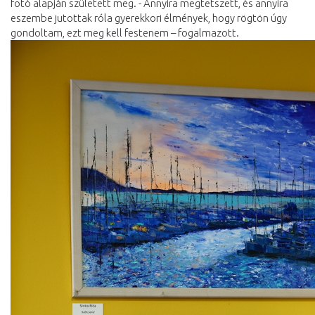
fotó alapján született meg. - Annyira megtetszett, és annyira
eszembe jutottak róla gyerekkori élmények, hogy rögtön úgy
gondoltam, ezt meg kell festenem – fogalmazott.