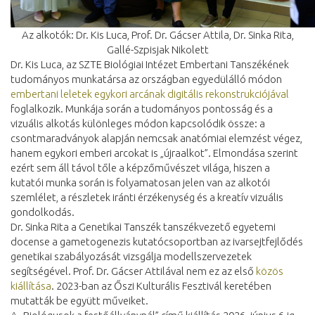
Az alkotók: Dr. Kis Luca, Prof. Dr. Gácser Attila, Dr. Sinka Rita,
Gallé-Szpisjak Nikolett
Dr. Kis Luca, az SZTE Biológiai Intézet Embertani Tanszékének
tudományos munkatársa az országban egyedülálló módon
embertani leletek egykori arcának digitális rekonstrukciójával
foglalkozik. Munkája során a tudományos pontosság és a
vizuális alkotás különleges módon kapcsolódik össze: a
csontmaradványok alapján nemcsak anatómiai elemzést végez,
hanem egykori emberi arcokat is „újraalkot”. Elmondása szerint
ezért sem áll távol tőle a képzőművészet világa, hiszen a
kutatói munka során is folyamatosan jelen van az alkotói
szemlélet, a részletek iránti érzékenység és a kreatív vizuális
gondolkodás.
Dr. Sinka Rita a Genetikai Tanszék tanszékvezető egyetemi
docense a gametogenezis kutatócsoportban az ivarsejtfejlődés
genetikai szabályozását vizsgálja modellszervezetek
segítségével. Prof. Dr. Gácser Attilával nem ez az első
közös
kiállítása
. 2023-ban az Őszi Kulturális Fesztivál keretében
mutatták be együtt műveiket.