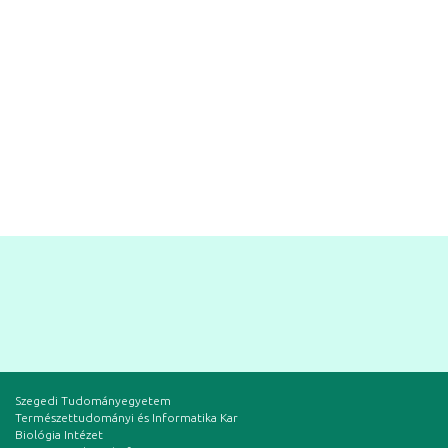
Szegedi Tudományegyetem
Természettudományi és Informatika Kar
Biológia Intézet