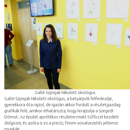
Gallé-Szpisjak Nikolett ökológus
Gallé-Szpisjak Nikolett ökológus, a betyárpók felfedezője,
gyerekkora óta rajzol, de igazán akkor fordult a részletgazdag
grafikák felé, amikor elhatározta, hogy lerajzolja a Szegedi
Dómot. Az épület aprólékos részletei miatt tűfilccel kezdett
dolgozni, és azóta is ez a precíz, finom vonalvezetés jellemzi
munkáit.