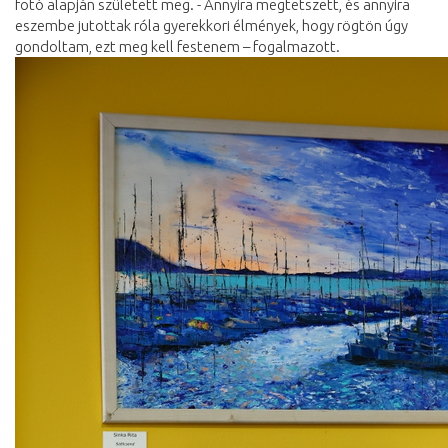
fotó alapján született meg. - Annyira megtetszett, és annyira
eszembe jutottak róla gyerekkori élmények, hogy rögtön úgy
gondoltam, ezt meg kell festenem – fogalmazott.