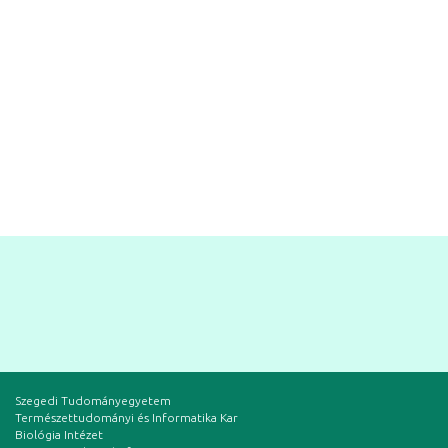
Szegedi Tudományegyetem
Természettudományi és Informatika Kar
Biológia Intézet