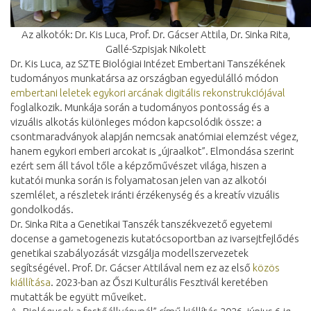
Az alkotók: Dr. Kis Luca, Prof. Dr. Gácser Attila, Dr. Sinka Rita,
Gallé-Szpisjak Nikolett
Dr. Kis Luca, az SZTE Biológiai Intézet Embertani Tanszékének
tudományos munkatársa az országban egyedülálló módon
embertani leletek egykori arcának digitális rekonstrukciójával
foglalkozik. Munkája során a tudományos pontosság és a
vizuális alkotás különleges módon kapcsolódik össze: a
csontmaradványok alapján nemcsak anatómiai elemzést végez,
hanem egykori emberi arcokat is „újraalkot”. Elmondása szerint
ezért sem áll távol tőle a képzőművészet világa, hiszen a
kutatói munka során is folyamatosan jelen van az alkotói
szemlélet, a részletek iránti érzékenység és a kreatív vizuális
gondolkodás.
Dr. Sinka Rita a Genetikai Tanszék tanszékvezető egyetemi
docense a gametogenezis kutatócsoportban az ivarsejtfejlődés
genetikai szabályozását vizsgálja modellszervezetek
segítségével. Prof. Dr. Gácser Attilával nem ez az első
közös
kiállítása
. 2023-ban az Őszi Kulturális Fesztivál keretében
mutatták be együtt műveiket.