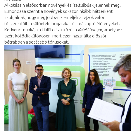
Alkotásain elsősorban növények és ízeltlábúak jelennek meg.
Elmondása szerint a növények sokszor inkább háttérként
szolgálnak, hogy még jobban kiemeljék a rajzok valódi
főszereplőit, a különféle bogarakat és más apró élőlényeket.
Kedvenc munkája a kiállítottak közül a
Keleti hunyor
, amelyhez
azért kötődik különösen, mert ezen használta először
bátrabban a sötétebb tónusokat.