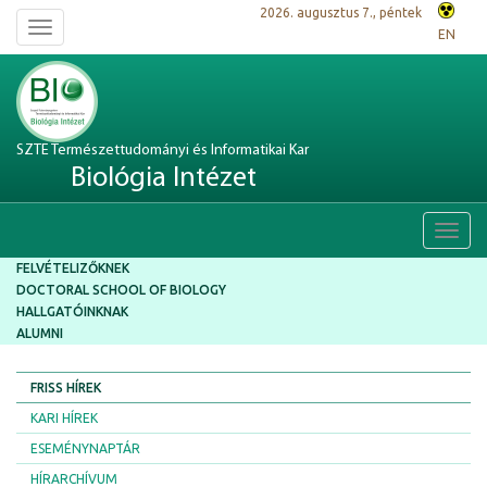
2026. augusztus 7., péntek
Toggle
EN
navigation
SZTE Természettudományi és Informatikai Kar
Biológia Intézet
Toggl
navig
FELVÉTELIZŐKNEK
DOCTORAL SCHOOL OF BIOLOGY
HALLGATÓINKNAK
ALUMNI
FRISS HÍREK
KARI HÍREK
ESEMÉNYNAPTÁR
HÍRARCHÍVUM