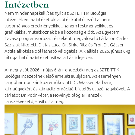
Intézetben
Nem mindennapi kiállítás nyílt az SZTE TTIK Biológia
Intézetében: az intézet oktatói és kutatói ezúttal nem
tudományos eredményeikkel, hanem festményeikkel és
grafikáikkal mutatkoznak be a közönség előtt. Az Egyetemi
Tavasz programsorozat részeként megvalósuló tárlaton Gallé-
Szpisjak Nikolett, Dr. Kis Luca, Dr. Sinka Rita és Prof. Dr. Gácser
Attila alkotásaiból látható válogatás. A kiállítás 2026. június 6-ig
látogatható az intézet nyitvatartási idejében.
A megnyitót 2026. május 6-án rendezték meg az SZTE TTIK
Biológia Intézetének első emeleti aulájában. Az eseményen
tangóharmonikán közreműködött Dr. Wassen Barbara,
klímaügyekért és klímadiplomáciáért felelős utazó nagykövet. A
tárlatot Dr. Poór Péter, a Növénybiológiai Tanszék
tanszékvezetője nyitotta meg.