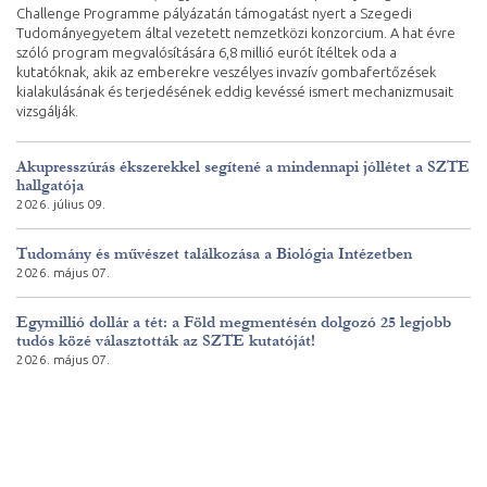
Challenge Programme pályázatán támogatást nyert a Szegedi
Tudományegyetem által vezetett nemzetközi konzorcium. A hat évre
szóló program megvalósítására 6,8 millió eurót ítéltek oda a
kutatóknak, akik az emberekre veszélyes invazív gombafertőzések
kialakulásának és terjedésének eddig kevéssé ismert mechanizmusait
vizsgálják.
Akupresszúrás ékszerekkel segítené a mindennapi jóllétet a SZTE
hallgatója
2026. július 09.
Tudomány és művészet találkozása a Biológia Intézetben
2026. május 07.
Egymillió dollár a tét: a Föld megmentésén dolgozó 25 legjobb
tudós közé választották az SZTE kutatóját!
2026. május 07.