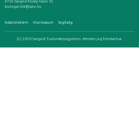
6726 Szeged Közép fasor 52.
biologia.ttik@szte.hu
Adatvédelem
Impresszum
Segítség
(C) 2010 Szegedi Tudományegyetem. Minden jog fenntartva.