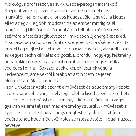
A biológus professzor, az IKIKK Gazda-patogén Interakció
Központ vezetője szerint a festészet nem menekülés a
munkától, hanem annak fontos kiegészítője. Úgy véli, a kiégés
ellen az egyik legjobb módszer, ha az ember mindig talál
magának új kihívásokat. A munkában felhalmozódó stresszt
számára a festés segít levezetni, miközben új energiákat is ad.
Alkotásaiban különösen fontos szerepet kap a kísérletezés. Bár
eredetileg olajfestéssel kezdte, ma már pasztell-, akvarell-, akril-
és vegyes technikákkal is dolgozik. Előfordul, hogy egy festmény
hónapokig félkészen áll a műteremben, mire megszületik a
végleges forma. - Sokszor azok a képek lesznek végül a
kedvenceim, amelyekről korábban azt hittem, teljesen
elrontottam őket – mondta.
Prof. Dr. Gácser Attila szerint a művészet és a tudomány között
szoros kapcsolat van, amely leginkább a kísérletezésben érhető
tetten. - A tudományban is van egy elképzelésünk, de a végén
gyakran valami teljesen más eredmény születik. A művészet is
ilyen: az ember leül azzal, hogy megfest egy almát, aztán a
végére lehet, hogy még gyümölcs sem lesz belőle – fogalmazott
nevetve.