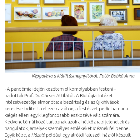
Képgaléria a kiállításmegnyitóról. Fotó: Bobkó Anna
- A pandémia idején kezdtem el komolyabban festeni –
hallottuk Prof. Dr. Gácser Attilától. A Biológiai Intézet
intézetvezetője
elmondta: a bezártság és az új kihívások
keresése indította el ezen az úton, a festészet pedig hamar a
kiégés elleni egyik legfontosabb eszközévé vált számára.
Kedvenc témái közé tartoznak azok a hétköznapi jelenetek és
hangulatok, amelyek személyes emlékeket idéznek fel benne.
Egyik képe, a
Házaló
például egy alföldi faluszéli házról készült