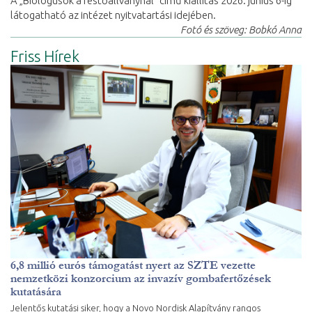
A „Biológusok a festőállványnál” című kiállítás 2026. június 6-ig
látogatható az intézet nyitvatartási idejében.
Fotó és szöveg: Bobkó Anna
Friss Hírek
6,8 millió eurós támogatást nyert az SZTE vezette
nemzetközi konzorcium az invazív gombafertőzések
kutatására
Jelentős kutatási siker, hogy a Novo Nordisk Alapítvány rangos