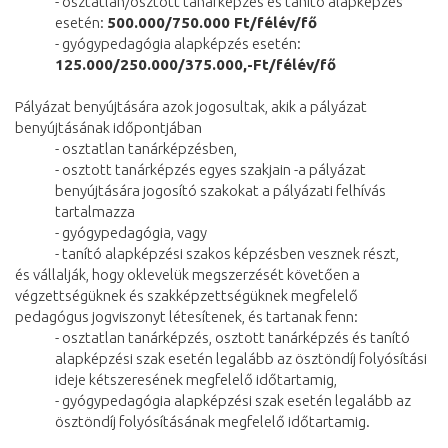
- osztatlan/osztott tanárképzés és tanító alapképzés
esetén:
500.000/750.000 Ft/félév/fő
- gyógypedagógia alapképzés esetén:
125.000/250.000/375.000,-Ft/félév/fő
Pályázat benyújtására azok jogosultak, akik a pályázat
benyújtásának időpontjában
- osztatlan tanárképzésben,
- osztott tanárképzés egyes szakjain -a pályázat
benyújtására jogosító szakokat a pályázati felhívás
tartalmazza
- gyógypedagógia, vagy
- tanító alapképzési szakos képzésben vesznek részt,
és vállalják, hogy oklevelük megszerzését követően a
végzettségüknek és szakképzettségüknek megfelelő
pedagógus jogviszonyt létesítenek, és tartanak fenn:
- osztatlan tanárképzés, osztott tanárképzés és tanító
alapképzési szak esetén legalább az ösztöndíj folyósítási
ideje kétszeresének megfelelő időtartamig,
- gyógypedagógia alapképzési szak esetén legalább az
ösztöndíj folyósításának megfelelő időtartamig.