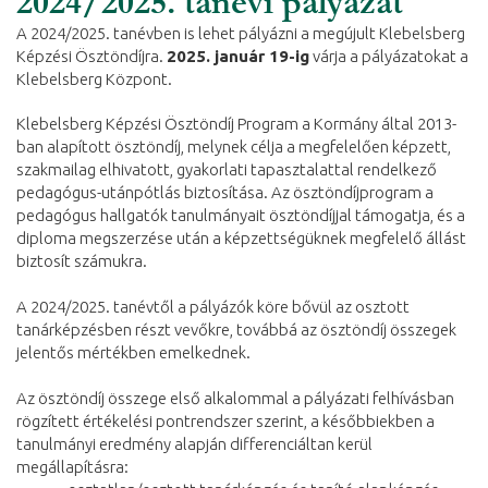
2024/2025. tanévi pályázat
A 2024/2025. tanévben is lehet pályázni a megújult Klebelsberg
Képzési Ösztöndíjra.
2025. január 19-ig
várja a pályázatokat a
Klebelsberg Központ.
Klebelsberg Képzési Ösztöndíj Program a Kormány által 2013-
ban alapított ösztöndíj, melynek célja a megfelelően képzett,
szakmailag elhivatott, gyakorlati tapasztalattal rendelkező
pedagógus-utánpótlás biztosítása. Az ösztöndíjprogram a
pedagógus hallgatók tanulmányait ösztöndíjjal támogatja, és a
diploma megszerzése után a képzettségüknek megfelelő állást
biztosít számukra.
A 2024/2025. tanévtől a pályázók köre bővül az osztott
tanárképzésben részt vevőkre, továbbá az ösztöndíj összegek
jelentős mértékben emelkednek.
Az ösztöndíj összege első alkalommal a pályázati felhívásban
rögzített értékelési pontrendszer szerint, a későbbiekben a
tanulmányi eredmény alapján differenciáltan kerül
megállapításra: