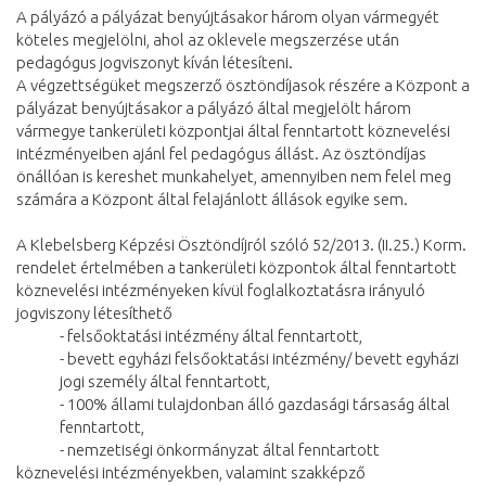
A pályázó a pályázat benyújtásakor három olyan vármegyét
köteles megjelölni, ahol az oklevele megszerzése után
pedagógus jogviszonyt kíván létesíteni.
A végzettségüket megszerző ösztöndíjasok részére a Központ a
pályázat benyújtásakor a pályázó által megjelölt három
vármegye tankerületi központjai által fenntartott köznevelési
intézményeiben ajánl fel pedagógus állást. Az ösztöndíjas
önállóan is kereshet munkahelyet, amennyiben nem felel meg
számára a Központ által felajánlott állások egyike sem.
A Klebelsberg Képzési Ösztöndíjról szóló 52/2013. (II.25.) Korm.
rendelet értelmében a tankerületi központok által fenntartott
köznevelési intézményeken kívül foglalkoztatásra irányuló
jogviszony létesíthető
- felsőoktatási intézmény által fenntartott,
- bevett egyházi felsőoktatási intézmény/ bevett egyházi
jogi személy által fenntartott,
- 100% állami tulajdonban álló gazdasági társaság által
fenntartott,
- nemzetiségi önkormányzat által fenntartott
köznevelési intézményekben, valamint szakképző