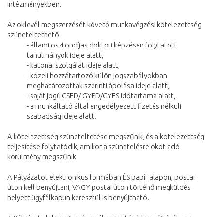
intézményekben.
Az oklevél megszerzését követő munkavégzési kötelezettség
szüneteltethető
- állami ösztöndíjas doktori képzésen folytatott
tanulmányok ideje alatt,
- katonai szolgálat ideje alatt,
- közeli hozzátartozó külön jogszabályokban
meghatározottak szerinti ápolása ideje alatt,
- saját jogú CSED/ GYED/GYES időtartama alatt,
- a munkáltató által engedélyezett fizetés nélküli
szabadság ideje alatt.
A kötelezettség szüneteltetése megszűnik, és a kötelezettség
teljesítése folytatódik, amikor a szünetelésre okot adó
körülmény megszűnik.
A Pályázatot elektronikus formában ÉS papír alapon, postai
úton kell benyújtani, VAGY postai úton történő megküldés
helyett ügyfélkapun keresztül is benyújtható.