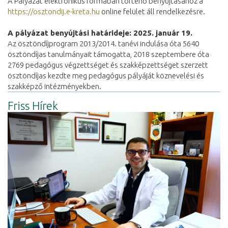
A Pályázat elektronikus formában történő benyújtásához a
https://osztondij.e-kreta.hu
online felület áll rendelkezésre.
A pályázat benyújtási határideje: 2025. január 19.
Az ösztöndíjprogram 2013/2014. tanévi indulása óta 5640
ösztöndíjas tanulmányait támogatta, 2018 szeptembere óta
2769 pedagógus végzettséget és szakképzettséget szerzett
ösztöndíjas kezdte meg pedagógus pályáját köznevelési és
szakképző intézményekben.
Friss Hírek