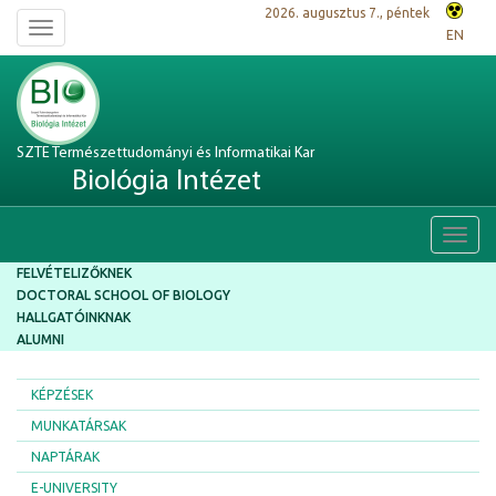
2026. augusztus 7., péntek
Toggle
EN
navigation
SZTE Természettudományi és Informatikai Kar
Biológia Intézet
Toggl
navig
FELVÉTELIZŐKNEK
DOCTORAL SCHOOL OF BIOLOGY
HALLGATÓINKNAK
ALUMNI
KÉPZÉSEK
MUNKATÁRSAK
NAPTÁRAK
E-UNIVERSITY