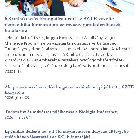
6,8 millió eurós támogatást nyert az SZTE vezette
nemzetközi konzorcium az invazív gombafertőzések
kutatására
Jelentős kutatási siker, hogy a Novo Nordisk Alapítvány rangos
Challenge Programme pályázatán támogatást nyert a Szegedi
Tudományegyetem által vezetett nemzetközi konzorcium. A hat évre
szóló program megvalósítására 6,8 millió eurót ítéltek oda a
kutatóknak, akik az emberekre veszélyes invazív gombafertőzések
kialakulásának és terjedésének eddig kevéssé ismert mechanizmusait
vizsgálják.
Akupresszúrás ékszerekkel segítené a mindennapi jóllétet a SZTE
hallgatója
2026. július 09.
Tudomány és művészet találkozása a Biológia Intézetben
2026. május 07.
Egymillió dollár a tét: a Föld megmentésén dolgozó 25 legjobb
tudós közé választották az SZTE kutatóját!