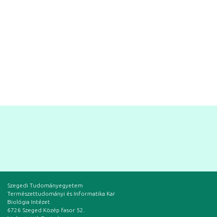
Szegedi Tudományegyetem
Természettudományi és Informatika Kar
Biológia Intézet
6726 Szeged Közép fasor 52.