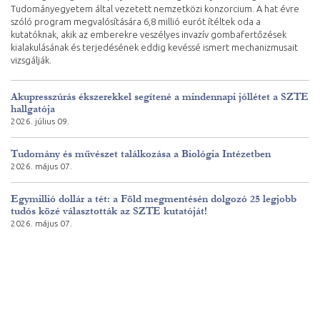
Tudományegyetem által vezetett nemzetközi konzorcium. A hat évre
szóló program megvalósítására 6,8 millió eurót ítéltek oda a
kutatóknak, akik az emberekre veszélyes invazív gombafertőzések
kialakulásának és terjedésének eddig kevéssé ismert mechanizmusait
vizsgálják.
Akupresszúrás ékszerekkel segítené a mindennapi jóllétet a SZTE
hallgatója
2026. július 09.
Tudomány és művészet találkozása a Biológia Intézetben
2026. május 07.
Egymillió dollár a tét: a Föld megmentésén dolgozó 25 legjobb
tudós közé választották az SZTE kutatóját!
2026. május 07.