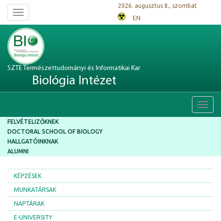
2026. augusztus 8., szombat
Toggle
EN
navigation
SZTE Természettudományi és Informatikai Kar
Biológia Intézet
Toggl
navig
FELVÉTELIZŐKNEK
DOCTORAL SCHOOL OF BIOLOGY
HALLGATÓINKNAK
ALUMNI
KÉPZÉSEK
MUNKATÁRSAK
NAPTÁRAK
E-UNIVERSITY