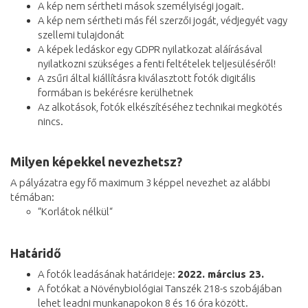
A kép nem sértheti mások személyiségi jogait.
A kép nem sértheti más fél szerzői jogát, védjegyét vagy
szellemi tulajdonát
A képek ledáskor egy GDPR nyilatkozat aláírásával
nyilatkozni szükséges a fenti feltételek teljesüléséről!
A zsűri által kiállításra kiválasztott fotók digitális
formában is bekérésre kerülhetnek
Az alkotások, fotók elkészítéséhez technikai megkötés
nincs.
Milyen képekkel nevezhetsz?
A pályázatra egy fő maximum 3 képpel nevezhet az alábbi
témában:
“Korlátok nélkül“
Határidő
A fotók leadásának határideje:
2022. március 23.
A fotókat a Növénybiológiai Tanszék 218-s szobájában
lehet leadni munkanapokon 8 és 16 óra között.