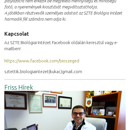
pályázatra nem érkezik be megfelelő mennyiségű és minőségű
fotó, a nyeremények kiosztását megváltoztathatja.
A játékban résztvevők személyes adatait az SZTE Biológia Intézet
harmadik fél számára nem adja ki.
Kapcsolat
Az SZTE Biológiai Intézet Facebook oldalán keresztül vagy e-
mailben!
https://www.facebook.com/bioszeged
sztettik.biologiaintezet(kukac)gmail.com
Friss Hírek