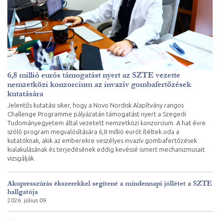
6,8 millió eurós támogatást nyert az SZTE vezette
nemzetközi konzorcium az invazív gombafertőzések
kutatására
Jelentős kutatási siker, hogy a Novo Nordisk Alapítvány rangos
Challenge Programme pályázatán támogatást nyert a Szegedi
Tudományegyetem által vezetett nemzetközi konzorcium. A hat évre
szóló program megvalósítására 6,8 millió eurót ítéltek oda a
kutatóknak, akik az emberekre veszélyes invazív gombafertőzések
kialakulásának és terjedésének eddig kevéssé ismert mechanizmusait
vizsgálják.
Akupresszúrás ékszerekkel segítené a mindennapi jóllétet a SZTE
hallgatója
2026. július 09.