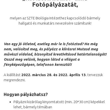
Fotópályázatát,
melyen az SZTE Biológia Intézethez kapcsolódó bármely
hallgató és munkatárs nevezésére számítunk!
Van egy jó ötleted, esetleg már le is fotóztad? Ha még
nem, valósítsd meg, és pályázz a kiírásra! Mutasd meg
művészi oldalad, bizonyítsd kreativitásod határtalanságát!
Osszd meg velünk, hogyan látod a világot a
fényképezőgépen, telefonon keresztül!
A kiállítást
2022. március 28. és 2022. április 13
. tervezzük
megrendezni.
Hogyan pályázhatsz?
Pályázni kizárólag kinyomtatott (min. 20*30 cm) képekkel
lehet, bármely témában