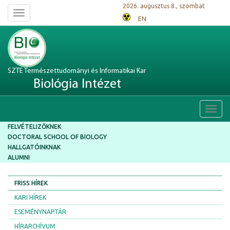
2026. augusztus 8., szombat
Toggle
EN
navigation
SZTE Természettudományi és Informatikai Kar
Biológia Intézet
Toggl
navig
FELVÉTELIZŐKNEK
DOCTORAL SCHOOL OF BIOLOGY
HALLGATÓINKNAK
ALUMNI
FRISS HÍREK
KARI HÍREK
ESEMÉNYNAPTÁR
HÍRARCHÍVUM