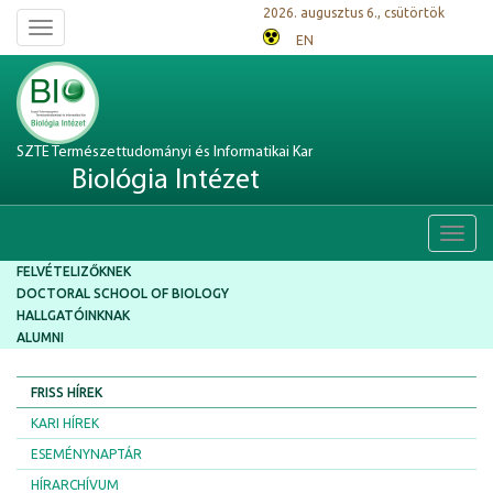
2026. augusztus 6., csütörtök
Toggle
EN
navigation
SZTE Természettudományi és Informatikai Kar
Biológia Intézet
Toggl
navig
FELVÉTELIZŐKNEK
DOCTORAL SCHOOL OF BIOLOGY
HALLGATÓINKNAK
ALUMNI
FRISS HÍREK
KARI HÍREK
ESEMÉNYNAPTÁR
HÍRARCHÍVUM