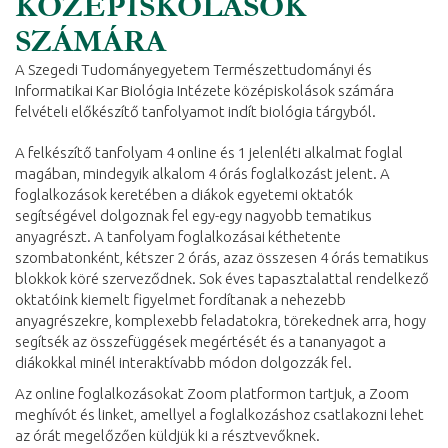
KÖZÉPISKOLÁSOK
SZÁMÁRA
A Szegedi Tudományegyetem Természettudományi és
Informatikai Kar Biológia Intézete középiskolások számára
felvételi előkészítő tanfolyamot indít biológia tárgyból.
A felkészítő tanfolyam 4 online és 1 jelenléti alkalmat foglal
magában, mindegyik alkalom 4 órás foglalkozást jelent. A
foglalkozások keretében a diákok egyetemi oktatók
segítségével dolgoznak fel egy-egy nagyobb tematikus
anyagrészt. A tanfolyam foglalkozásai kéthetente
szombatonként, kétszer 2 órás, azaz összesen 4 órás tematikus
blokkok köré szerveződnek. Sok éves tapasztalattal rendelkező
oktatóink kiemelt figyelmet fordítanak a nehezebb
anyagrészekre, komplexebb feladatokra, törekednek arra, hogy
segítsék az összefüggések megértését és a tananyagot a
diákokkal minél interaktívabb módon dolgozzák fel.
Az online foglalkozásokat Zoom platformon tartjuk, a Zoom
meghívót és linket, amellyel a foglalkozáshoz csatlakozni lehet
az órát megelőzően küldjük ki a résztvevőknek.