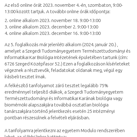
Az első online órát 2023. november 4.-én, szombaton, 9:00-
13:00 között tartjuk. A további online órák időpontja:
2. online alkalom 2023. november 18. 9:00-13:00
3. online alkalom 2023. december 2. 9:00-13:00
4. online alkalom 2023. december 16. 9:00-13:00
Az 5. foglalkozás már jelenléti alkalom (2024. január 20.) ,
amelyet a Szegedi Tudományegyetem Természettudományi és
Informatikai Kar Biológia Intézetének épületében tartunk (cím:
6726 Szeged Középfasor 52.) Ezen a foglalkozáson kísérleteket
végeznek a résztvevők, feladatokat oldanak meg, végül egy
írásbeli tesztet írnak.
A felkészítő tanfolyamot záró tesztet legalább 75%
eredménnyel teljesítő diákok, a Szegedi Tudományegyetem
Természettudományi és Informatikai Karának biológia vagy
biomérnöki alapszakjára továbbá osztatlan biológia
tanárszakjára történő jelentkezés esetén 25 intézményi
pontban részesülnek a felvételi eljárásban.
A tanfolyamra jelentkezni az egyetem Modulo rendszerében
lehet, az alábbi linkre kattintva: