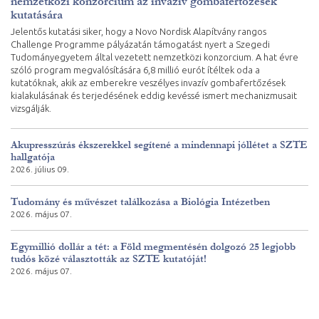
nemzetközi konzorcium az invazív gombafertőzések
kutatására
Jelentős kutatási siker, hogy a Novo Nordisk Alapítvány rangos
Challenge Programme pályázatán támogatást nyert a Szegedi
Tudományegyetem által vezetett nemzetközi konzorcium. A hat évre
szóló program megvalósítására 6,8 millió eurót ítéltek oda a
kutatóknak, akik az emberekre veszélyes invazív gombafertőzések
kialakulásának és terjedésének eddig kevéssé ismert mechanizmusait
vizsgálják.
Akupresszúrás ékszerekkel segítené a mindennapi jóllétet a SZTE
hallgatója
2026. július 09.
Tudomány és művészet találkozása a Biológia Intézetben
2026. május 07.
Egymillió dollár a tét: a Föld megmentésén dolgozó 25 legjobb
tudós közé választották az SZTE kutatóját!
2026. május 07.