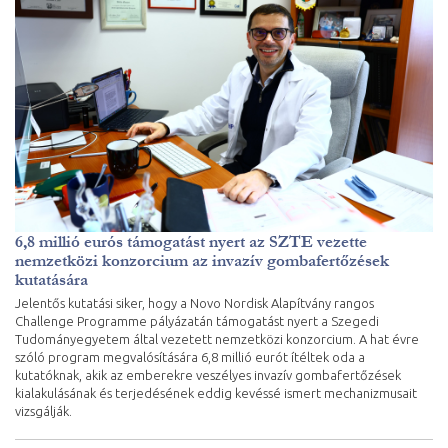
6,8 millió eurós támogatást nyert az SZTE vezette
nemzetközi konzorcium az invazív gombafertőzések
kutatására
Jelentős kutatási siker, hogy a Novo Nordisk Alapítvány rangos
Challenge Programme pályázatán támogatást nyert a Szegedi
Tudományegyetem által vezetett nemzetközi konzorcium. A hat évre
szóló program megvalósítására 6,8 millió eurót ítéltek oda a
kutatóknak, akik az emberekre veszélyes invazív gombafertőzések
kialakulásának és terjedésének eddig kevéssé ismert mechanizmusait
vizsgálják.