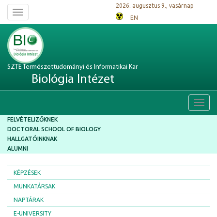
2026. augusztus 9., vasárnap
Toggle
EN
navigation
SZTE Természettudományi és Informatikai Kar
Biológia Intézet
Toggl
navig
FELVÉTELIZŐKNEK
DOCTORAL SCHOOL OF BIOLOGY
HALLGATÓINKNAK
ALUMNI
KÉPZÉSEK
MUNKATÁRSAK
NAPTÁRAK
E-UNIVERSITY