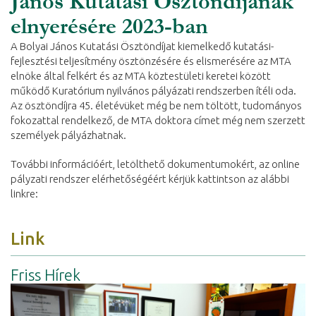
János Kutatási Ösztöndíjának
elnyerésére 2023-ban
A Bolyai János Kutatási Ösztöndíjat kiemelkedő kutatási-
fejlesztési teljesítmény ösztönzésére és elismerésére az MTA
elnöke által felkért és az MTA köztestületi keretei között
működő Kuratórium nyilvános pályázati rendszerben ítéli oda.
Az ösztöndíjra 45. életévüket még be nem töltött, tudományos
fokozattal rendelkező, de MTA doktora címet még nem szerzett
személyek pályázhatnak.
További információért, letölthető dokumentumokért, az online
pályzati rendszer elérhetőségéért kérjük kattintson az alábbi
linkre:
Link
Friss Hírek