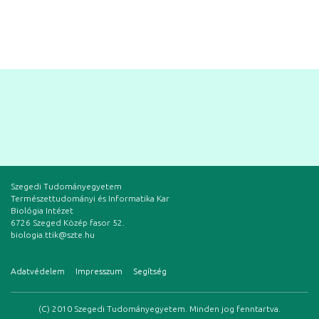
Szegedi Tudományegyetem
Természettudományi és Informatika Kar
Biológia Intézet
6726 Szeged Közép fasor 52.
biologia.ttik@szte.hu
Adatvédelem
Impresszum
Segítség
(C) 2010 Szegedi Tudományegyetem. Minden jog fenntartva.