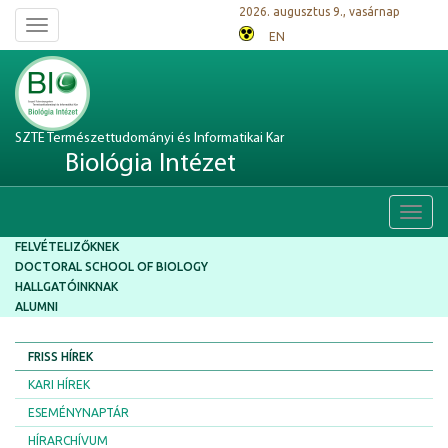
2026. augusztus 9., vasárnap
Toggle
EN
navigation
SZTE Természettudományi és Informatikai Kar
Biológia Intézet
Toggl
navig
FELVÉTELIZŐKNEK
DOCTORAL SCHOOL OF BIOLOGY
HALLGATÓINKNAK
ALUMNI
FRISS HÍREK
KARI HÍREK
ESEMÉNYNAPTÁR
HÍRARCHÍVUM