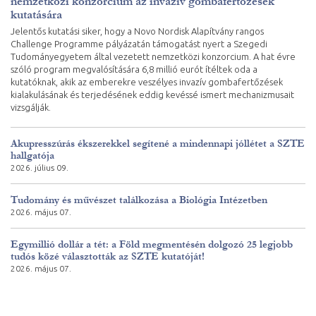
nemzetközi konzorcium az invazív gombafertőzések
kutatására
Jelentős kutatási siker, hogy a Novo Nordisk Alapítvány rangos
Challenge Programme pályázatán támogatást nyert a Szegedi
Tudományegyetem által vezetett nemzetközi konzorcium. A hat évre
szóló program megvalósítására 6,8 millió eurót ítéltek oda a
kutatóknak, akik az emberekre veszélyes invazív gombafertőzések
kialakulásának és terjedésének eddig kevéssé ismert mechanizmusait
vizsgálják.
Akupresszúrás ékszerekkel segítené a mindennapi jóllétet a SZTE
hallgatója
2026. július 09.
Tudomány és művészet találkozása a Biológia Intézetben
2026. május 07.
Egymillió dollár a tét: a Föld megmentésén dolgozó 25 legjobb
tudós közé választották az SZTE kutatóját!
2026. május 07.