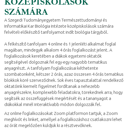
KÖZÉPISKOLÁSOK
SZÁMÁRA
A Szegedi Tudományegyetem Természettudományi és
Informatikai Kar Biológia Intézete középiskolások számára
felvételi előkészítő tanfolyamot indít biológia tárgyból.
A felkészítő tanfolyam 4 online és 1 jelenléti alkalmat foglal
magában, mindegyik alkalom 4 órás foglalkozást jelent. A
foglalkozások keretében a diákok egyetemi oktatók
segítségével dolgoznak fel egy-egy nagyobb tematikus
anyagrészt. A tanfolyam foglalkozásai kéthetente
szombatonként, kétszer 2 órás, azaz összesen 4 órás tematikus
blokkok köré szerveződnek. Sok éves tapasztalattal rendelkező
oktatóink kiemelt figyelmet fordítanak a nehezebb
anyagrészekre, komplexebb feladatokra, törekednek arra, hogy
segítsék az összefüggések megértését és a tananyagot a
diákokkal minél interaktívabb módon dolgozzák fel.
Az online foglalkozásokat Zoom platformon tartjuk, a Zoom
meghívót és linket, amellyel a foglalkozáshoz csatlakozni lehet
az órát megelőzően küldjük ki a résztvevőknek.