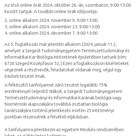
Az első online órát 2024. október 26.-án, szombaton, 9:00-13:00
között tartjuk. A további online órák időpontja:
2. online alkalom 2024. november 9. 9:00-13:00
3. online alkalom 2024. november 23. 9:00-13:00
4. online alkalom 2024. december 7. 9:00-13:00
Az 5. foglalkozás már jelenléti alkalom (2024. január 11.) ,
amelyet a Szegedi Tudományegyetem Természettudományi és
Informatikai Kar Biológia Intézetének épületében tartunk (cím:
6726 Szeged Középfasor 52.) Ezen a foglalkozáson kísérleteket
végeznek a résztvevők, feladatokat oldanak meg, végül egy
írásbeli tesztet írnak.
A felkészítő tanfolyamot záró tesztet legalább 75%
eredménnyel teljesítő diákok, a Szegedi Tudományegyetem
Természettudományi és Informatikai Karának biológia vagy
biomérnöki alapszakjára továbbá osztatlan biológia
tanárszakjára történő jelentkezés esetén 25 intézményi
pontban részesülnek a felvételi eljárásban.
A tanfolyamra jelentkezni az egyetem Modulo rendszerében
lehet, az alábbi linkre kattintva: