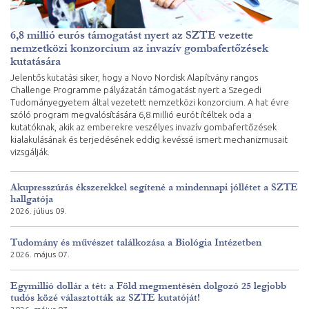
6,8 millió eurós támogatást nyert az SZTE vezette
nemzetközi konzorcium az invazív gombafertőzések
kutatására
Jelentős kutatási siker, hogy a Novo Nordisk Alapítvány rangos
Challenge Programme pályázatán támogatást nyert a Szegedi
Tudományegyetem által vezetett nemzetközi konzorcium. A hat évre
szóló program megvalósítására 6,8 millió eurót ítéltek oda a
kutatóknak, akik az emberekre veszélyes invazív gombafertőzések
kialakulásának és terjedésének eddig kevéssé ismert mechanizmusait
vizsgálják.
Akupresszúrás ékszerekkel segítené a mindennapi jóllétet a SZTE
hallgatója
2026. július 09.
Tudomány és művészet találkozása a Biológia Intézetben
2026. május 07.
Egymillió dollár a tét: a Föld megmentésén dolgozó 25 legjobb
tudós közé választották az SZTE kutatóját!