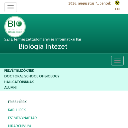
2026. augusztus 7., péntek
Toggle
EN
navigation
SZTE Természettudományi és Informatikai Kar
Biológia Intézet
Toggl
navig
FELVÉTELIZŐKNEK
DOCTORAL SCHOOL OF BIOLOGY
HALLGATÓINKNAK
ALUMNI
FRISS HÍREK
KARI HÍREK
ESEMÉNYNAPTÁR
HÍRARCHÍVUM