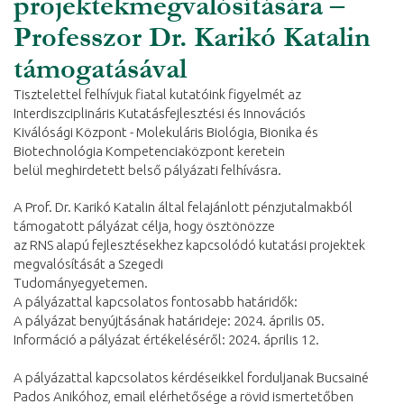
projektekmegvalósítására –
Professzor Dr. Karikó Katalin
támogatásával
Tisztelettel felhívjuk fiatal kutatóink figyelmét az
Interdiszciplináris Kutatásfejlesztési és Innovációs
Kiválósági Központ - Molekuláris Biológia, Bionika és
Biotechnológia Kompetenciaközpont keretein
belül meghirdetett belső pályázati felhívásra.
A Prof. Dr. Karikó Katalin által felajánlott pénzjutalmakból
támogatott pályázat célja, hogy ösztönözze
az RNS alapú fejlesztésekhez kapcsolódó kutatási projektek
megvalósítását a Szegedi
Tudományegyetemen.
A pályázattal kapcsolatos fontosabb határidők:
A pályázat benyújtásának határideje: 2024. április 05.
Információ a pályázat értékeléséről: 2024. április 12.
A pályázattal kapcsolatos kérdéseikkel forduljanak Bucsainé
Pados Anikóhoz, email elérhetősége a rövid ismertetőben