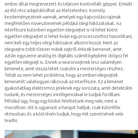
ember által megtervezett és teljesen kontrollált géppel. Emiatt
az élő rész adaptálódhat az élettelenhez. Komoly
kezdeményezések vannak, amelyek egy kapcsolási rajznak
megfelelően növesztenének például idegi hálózatokat. Az
interfészre különben egyetlen idegsejtet is rá lehet kötni;
egyetlen idegsejtet is lehet kvázi egy processzorhoz hasonlítani,
nem kell egy teljes idegi hálózatot alkotni hozzá. Mert az
idegsejtre több tízezer másik sejtről érkezik bemenet, amit
aztán egyszerre analóg és digitális számítógépként dolgoz fel
egyetlen idegsejt is. Ennek a neuronsejtnek lesz valamilyen
kimenete, amit vissza lehet csatolni a mesterséges részhez.
Tehát az nem lehet probléma, hogy az emberi idegsejtek
kimenetét valahogyan rákössük az interfészre. Ez a kimenet
gyakorlatilag elektromos jeleknek egy sorozata, amit detektálni
tudunk, és mesterséges intelligenciával le tudjuk fordítani.
Például úgy, hogy egy kódot feleltetünk meg neki, mint a
morzéban: ott is ugyanazt a hangot halljuk, csak különféle
ritmusban, és a kód révén tudjuk, hogy mit szeretnének vele
leadni.