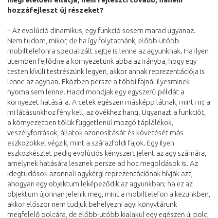
hozzáfejleszt új részeket?
– Az evolúció dinamikus, egy funkció sosem marad ugyanaz.
Nem tudom, mikor, de ha így folytatnánk, előbb-utóbb
mobiltelefonra specializált sejtje is lenne az agyunknak. Ha ilyen
ütemben fejlődne a környezetünk abba az irányba, hogy egy
testen kívüli testrészünk legyen, akkor annak reprezentációja is
lenne az agyban. Eközben persze a többi fajnál ilyesminek
nyoma sem lenne. Hadd mondjak egy egyszerű példát a
környezet hatására. A cetek egészen másképp látnak, mint mi; a
mi látásunkhoz fény kell, az övékhez hang. Ugyanazt a funkciót,
a környezetben tőlük függetlenül mozgó táplálékok,
veszélyforrások, állatok azonosítását és követését más
eszközökkel végzik, mint a szárazföldi fajok. Egy ilyen
eszközkészlet pedig evolúciós kényszert jelent az agy számára,
amelynek hatására lesznek persze ad hoc megoldások is. Az
idegtudósok azonnali agykérgi reprezentációnak hívják azt,
ahogyan egy objektum leképeződik az agyunkban; ha ez az
objektum újonnan jelenik meg, mint a mobiltelefon a kezünkben,
akkor először nem tudjuk behelyezni agyi könyvtárunk
megfelelő polcára, de előbb-utóbb kialakul egy egészen új polc,