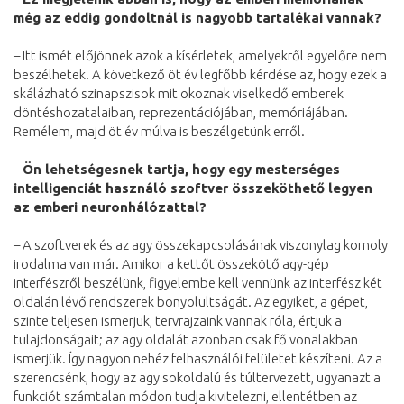
még az eddig gondoltnál is nagyobb tartalékai vannak?
– Itt ismét előjönnek azok a kísérletek, amelyekről egyelőre nem
beszélhetek. A következő öt év legfőbb kérdése az, hogy ezek a
skálázható szinapszisok mit okoznak viselkedő emberek
döntéshozatalaiban, reprezentációjában, memóriájában.
Remélem, majd öt év múlva is beszélgetünk erről.
–
Ön lehetségesnek tartja, hogy egy mesterséges
intelligenciát használó szoftver összeköthető legyen
az emberi neuronhálózattal?
– A szoftverek és az agy összekapcsolásának viszonylag komoly
irodalma van már. Amikor a kettőt összekötő agy-gép
interfészről beszélünk, figyelembe kell vennünk az interfész két
oldalán lévő rendszerek bonyolultságát. Az egyiket, a gépet,
szinte teljesen ismerjük, tervrajzaink vannak róla, értjük a
tulajdonságait; az agy oldalát azonban csak fő vonalakban
ismerjük. Így nagyon nehéz felhasználói felületet készíteni. Az a
szerencsénk, hogy az agy sokoldalú és túltervezett, ugyanazt a
funkciót számtalan módon tudja kivitelezni, ellentétben az