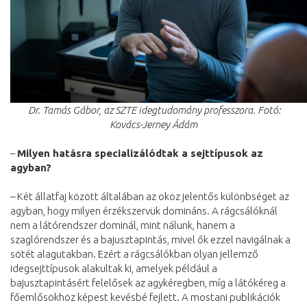
Dr. Tamás Gábor, az SZTE idegtudomány professzora. Fotó:
Kovács-Jerney Ádám
–
Milyen hatásra specializálódtak a sejttípusok az
agyban?
– Két állatfaj között általában az okoz jelentős különbséget az
agyban, hogy milyen érzékszervük domináns. A rágcsálóknál
nem a látórendszer dominál, mint nálunk, hanem a
szaglórendszer és a bajusztapintás, mivel ők ezzel navigálnak a
sötét alagutakban. Ezért a rágcsálókban olyan jellemző
idegsejttípusok alakultak ki, amelyek például a
bajusztapintásért felelősek az agykéregben, míg a látókéreg a
főemlősökhöz képest kevésbé fejlett. A mostani publikációk