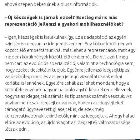
ahová szépen bekerülnek a plusz információk.
–
Új készségek is járnak ezzel? Esetleg máris más
reprezentáció jellemzi a gyakori mobilhasználókat?
– Igen, készségek is kialakulnak így. Ez az adaptáció az egyén
szintjén is megvan az idegrendszerben. Egy kőkori körülmények
között élő embertársunknál más lehet a reprezentáció, mint egy
modern körülmények között élő embernél. De ott azért még
nem tart az evolúciós specializáció, valamint a technológia sem,
hogy ezeket detektálni tudjuk. Egyénre jellemző idegsejttípus
valószínűleg nincs, és az ilyen jellegű vizsgálatoknak etikai
korlátai is lennének. Egyelőre tehát azt lehet mondani, hogy a
különféle egyének nagyon hasonló agytérképpel rendelkeznek,
hogyha az idegsejtek számát és típusainak számát vesszük. Az
agyban nemcsak idegsejtek vannak, hanem az idegsejteket
támogató úgynevezett gliasejtek is, de ezek még
konzervatívabbnak tekinthetők, mint az idegsejtek. Ahogy halad
előre az evolúció, az újdonságot az idegsejtek változatossága
látszik adni.