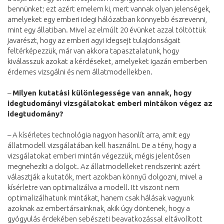
bennünket; ezt azért emelem ki, mert vannak olyan jelenségek,
amelyeket egy emberi idegi hálózatban könnyebb észrevenni,
mint egy állatiban. Mivel az elmúlt 20 évünket azzal töltöttük
javarészt, hogy az emberi agyi idegsejt tulajdonságait
feltérképezzük, már van akkora tapasztalatunk, hogy
kiválasszuk azokat a kérdéseket, amelyeket igazán emberben
érdemes vizsgálni és nem állatmodellekben.
–
Milyen kutatási különlegessége van annak, hogy
idegtudományi vizsgálatokat emberi mintákon végez az
idegtudomány?
– A kísérletes technológia nagyon hasonlít arra, amit egy
állatmodell vizsgálatában kell használni. De a tény, hogy a
vizsgálatokat emberi mintán végezzük, mégis jelentősen
megnehezíti a dolgot. Az állatmodelleket rendszerint azért
választják a kutatók, mert azokban könnyű dolgozni, mivel a
kísérletre van optimalizálva a modell. Itt viszont nem
optimalizálhatunk mintákat, hanem csak hálásak vagyunk
azoknak az embertársainknak, akik úgy döntenek, hogy a
gyógyulás érdekében sebészeti beavatkozással eltávolított