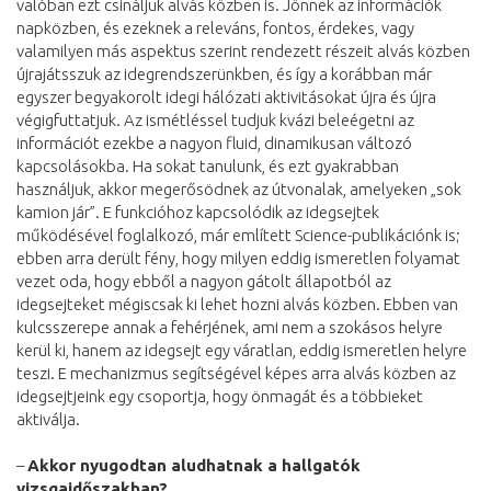
valóban ezt csináljuk alvás közben is. Jönnek az információk
napközben, és ezeknek a releváns, fontos, érdekes, vagy
valamilyen más aspektus szerint rendezett részeit alvás közben
újrajátsszuk az idegrendszerünkben, és így a korábban már
egyszer begyakorolt idegi hálózati aktivitásokat újra és újra
végigfuttatjuk. Az ismétléssel tudjuk kvázi beleégetni az
információt ezekbe a nagyon fluid, dinamikusan változó
kapcsolásokba. Ha sokat tanulunk, és ezt gyakrabban
használjuk, akkor megerősödnek az útvonalak, amelyeken „sok
kamion jár”. E funkcióhoz kapcsolódik az idegsejtek
működésével foglalkozó, már említett Science-publikációnk is;
ebben arra derült fény, hogy milyen eddig ismeretlen folyamat
vezet oda, hogy ebből a nagyon gátolt állapotból az
idegsejteket mégiscsak ki lehet hozni alvás közben. Ebben van
kulcsszerepe annak a fehérjének, ami nem a szokásos helyre
kerül ki, hanem az idegsejt egy váratlan, eddig ismeretlen helyre
teszi. E mechanizmus segítségével képes arra alvás közben az
idegsejtjeink egy csoportja, hogy önmagát és a többieket
aktiválja.
–
Akkor nyugodtan aludhatnak a hallgatók
vizsgaidőszakban?