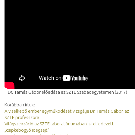
Dr. Tamás Gábor előadása az SZTE Szabadegyetemen (2017)
Korábban írtuk:
A viselkedő ember agyműködését vizsgálja Dr. Tamás Gábor, az
SZTE professzora
Világszenzáció az SZTE laboratóriumában is felfedezett
„csipkebogyó idegsejt”