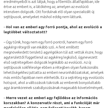
eredményeiből is azt látjuk, hogy a főemlős állatfajokban, ide
értve az embert is, a látókéreg az, amelyen az evolúció
intenzíven dolgozik. Ott fordulnak elő olyan specializált új
sejttípusok, amelyeket máshol eddig nem láttunk.
–
Hol van az emberi agy forró pontja, ahol az evolúció a
legtöbbet változtatott?
– Úgy tűnik, hogy nem egy forró pontról, hanem egy forró
agykérgi rétegről van inkább szó. A fent említett
megnövekedett területű agyrégiókon túl azt vettük észre, hogy
agyterülettől függetlenül az agykéreg legkülső, úgynevezett
első sejtrétegében dolgozik leginkább az evolúció. Az új
sejttípusok sokfélesége ebben a rétegben olyan funkcionális
lehetőségekhez juttatta az emberi neuronhálózatokat, amelyek
más emlős fajokban nem elérhetők. Ez a sejtréteg egy evolúciós
hotspot, ahol a változások tükrözik az emberek bonyolultabb
agyi áramköreinek szabályozásának magasabb követelményeit.
–
Merre vezet az emberi agy fejlődése az információs
korszakban? A konzervatív részt, ami a funkcióját már
megfelelően ellátja, nem fejleszti tovább, hanem