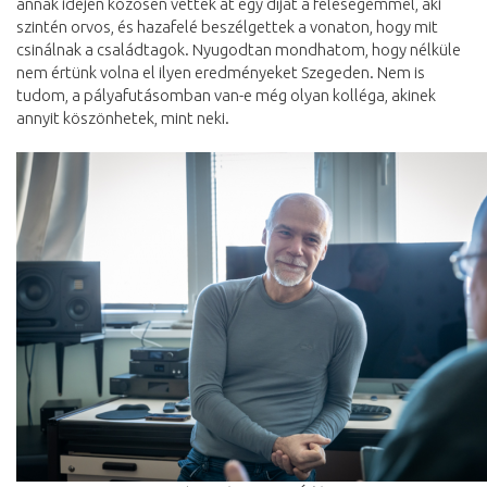
annak idején közösen vettek át egy díjat a feleségemmel, aki
szintén orvos, és hazafelé beszélgettek a vonaton, hogy mit
csinálnak a családtagok. Nyugodtan mondhatom, hogy nélküle
nem értünk volna el ilyen eredményeket Szegeden. Nem is
tudom, a pályafutásomban van-e még olyan kolléga, akinek
annyit köszönhetek, mint neki.