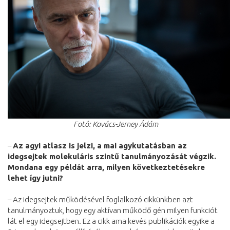
Fotó: Kovács-Jerney Ádám
–
Az agyi atlasz is jelzi, a mai agykutatásban az
idegsejtek molekuláris szintű tanulmányozását végzik.
Mondana egy példát arra, milyen következtetésekre
lehet így jutni?
– Az idegsejtek működésével foglalkozó cikkünkben azt
tanulmányoztuk, hogy egy aktívan működő gén milyen funkciót
lát el egy idegsejtben. Ez a cikk ama kevés publikációk egyike a