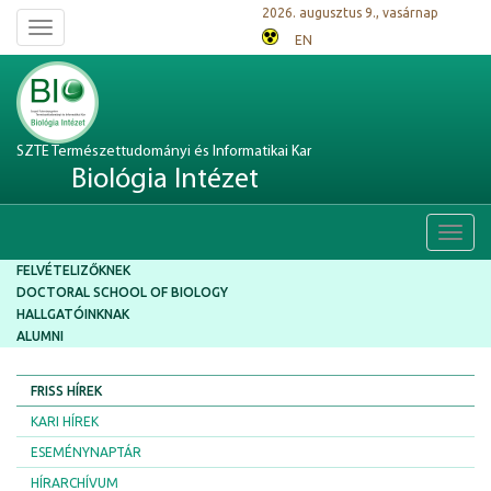
2026. augusztus 9., vasárnap
Toggle
EN
navigation
SZTE Természettudományi és Informatikai Kar
Biológia Intézet
Toggl
navig
FELVÉTELIZŐKNEK
DOCTORAL SCHOOL OF BIOLOGY
HALLGATÓINKNAK
ALUMNI
FRISS HÍREK
KARI HÍREK
ESEMÉNYNAPTÁR
HÍRARCHÍVUM