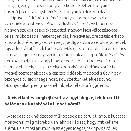
szintjén, vagyis abban, hogy viselkedés közben hogyan
használjuk ezt az agyi térképet, hogyan közlekedünk a
sejttípusok térképén, a térkép melyik eleme lesz fontos
számunkra - ebben valóban radikális változások lehetnek.
Nagyon szűkös eszközkészlettel, nagyon kicsi változásokkal
óriási működésbeli heterogenitás, kreativitás, precizitás érhető
el az adott élethelyzetben vagy pedig azokra a célokra, amelyek
egy adott állatfajnak fontosak. Más esetben pedig, ha erre nincs
szükség, egészen egyszerűen maradunk az alapműködésnél és
nem használjuk ki az agy lehetőségeit. Az ember esetében
vannak élethelyzetek, amelyekben akár az életünk során is
megváltozhatnak ezek a kapcsolódások, mégpedig úgy, hogy
bizonyos tulajdonságainkat, skill szettünket elveszítünk,
bizonyosakat pedig használunk, akár életkorfüggően is.
–
A viselkedés megfejtését az agyi idegsejtek közötti
hálózatok kutatásától lehet várni?
– Az idegsejtek hálózatos működése az a terület, ahol a kutatási
frontvonal még hátrébb van, ahhoz képest, hogy mit kellene
elérni. Ez a mostani munka az egyes idegsejtek típusairól és