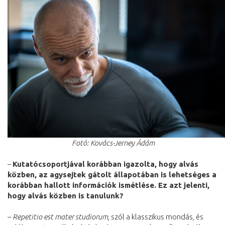
Fotó: Kovács-Jerney Ádám
–
Kutatócsoportjával korábban igazolta, hogy alvás
közben, az agysejtek gátolt állapotában is lehetséges a
korábban hallott információk ismétlése. Ez azt jelenti,
hogy alvás közben is tanulunk?
–
Repetitio est mater studiorum
, szól a klasszikus mondás, és