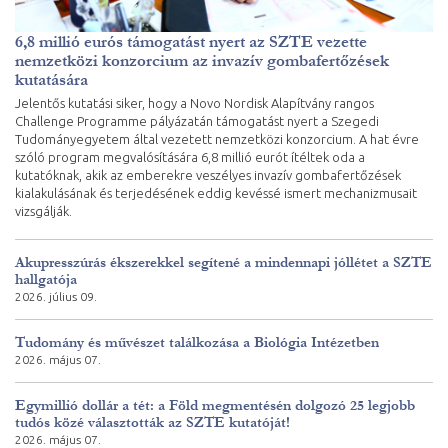
6,8 millió eurós támogatást nyert az SZTE vezette
nemzetközi konzorcium az invazív gombafertőzések
kutatására
Jelentős kutatási siker, hogy a Novo Nordisk Alapítvány rangos
Challenge Programme pályázatán támogatást nyert a Szegedi
Tudományegyetem által vezetett nemzetközi konzorcium. A hat évre
szóló program megvalósítására 6,8 millió eurót ítéltek oda a
kutatóknak, akik az emberekre veszélyes invazív gombafertőzések
kialakulásának és terjedésének eddig kevéssé ismert mechanizmusait
vizsgálják.
Akupresszúrás ékszerekkel segítené a mindennapi jóllétet a SZTE
hallgatója
2026. július 09.
Tudomány és művészet találkozása a Biológia Intézetben
2026. május 07.
Egymillió dollár a tét: a Föld megmentésén dolgozó 25 legjobb
tudós közé választották az SZTE kutatóját!
2026. május 07.