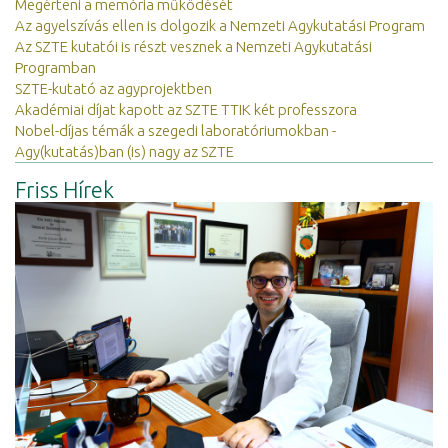
Megérteni a memória működését
Az agyelszívás ellen is dolgozik a Nemzeti Agykutatási Program
Az SZTE kutatói is részt vesznek a Nemzeti Agykutatási
Programban
SZTE-kutató az agyprojektben
Akadémiai díjat kapott az SZTE TTIK két professzora
Nobel-díjas témák a szegedi laboratóriumokban -
Agy(kutatás)ban (is) nagy az SZTE
Friss Hírek