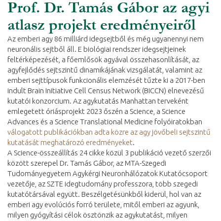
Prof. Dr. Tamás Gábor az agyi
atlasz projekt eredményeiről
Az emberi agy 86 milliárd idegsejtből és még ugyanennyi nem
neuronális sejtből áll. E biológiai rendszer idegsejtjeinek
feltérképezését, a főemlősök agyával összehasonlítását, az
agyfejlődés sejtszintű dinamikájának vizsgálatát, valamint az
emberi sejttípusok funkcionális elemzését tűzte ki a 2017-ben
indult Brain Initiative Cell Census Network (BICCN) elnevezésű
kutatói konzorcium. Az agykutatás Manhattan terveként
emlegetett óriásprojekt 2023 őszén a Science, a Science
Advances és a Science Translational Medicine folyóiratokban
válogatott publikációkban adta közre az agy jövőbeli sejtszintű
kutatását meghatározó eredményeket
.
A Science-összeállítás 24 cikke közül 3 publikáció vezető szerzői
között szerepel Dr. Tamás Gábor, az MTA-Szegedi
Tudományegyetem Agykérgi Neuronhálózatok Kutatócsoport
vezetője, az SZTE idegtudomány professzora, több szegedi
kutatótársával együtt. Beszélgetésünkből kiderül, hol van az
emberi agy evolúciós forró területe, mitől emberi az agyunk,
milyen gyógyítási célok ösztönzik az agykutatást, milyen