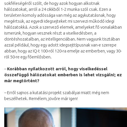
sokféleségéről szólt, de hogy azok hogyan alkotnak
hálózatokat, arról a 24 cikkből 1-2 munka szól csak. Ezen a
területen komoly adóssága van még az agykutatásnak, hogy
megértsük, az egyedi idegsejteket mi szervezi működő idegi
hálózatokká. Azok a szervező elemek, amelyeket fő vonalakban
ismerünk, hogyan vesznek részt a viselkedésben, a
döntéshozatalban, az intelligenciában. Nem vagyunk tisztában
azzal például, hogy egy adott idegsejttípusnak van-e szerepe
abban, hogy az IQ-t 100-ról 120-ra emelje az emberben, vagy 30-
ról 50-re egy főemlősben.
–
Korábban nyilatkozott arról, hogy viselkedéssel
összefüggő hálózatokat emberben is lehet vizsgálni; ez
már megtörtént?
– Erről sajnos a kutatási projekt szabályai miatt még nem
beszélhetek. Remélem, jövőre már igen!