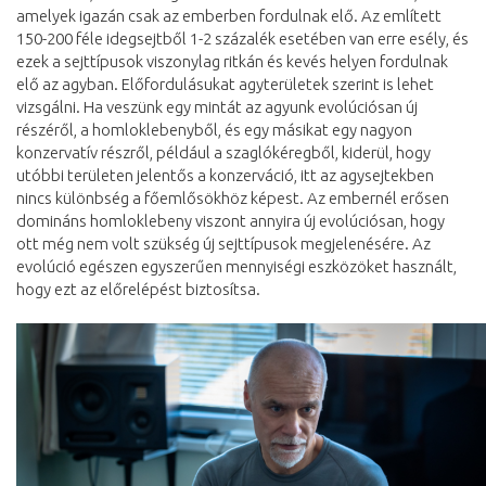
amelyek igazán csak az emberben fordulnak elő. Az említett
150-200 féle idegsejtből 1-2 százalék esetében van erre esély, és
ezek a sejttípusok viszonylag ritkán és kevés helyen fordulnak
elő az agyban. Előfordulásukat agyterületek szerint is lehet
vizsgálni. Ha veszünk egy mintát az agyunk evolúciósan új
részéről, a homloklebenyből, és egy másikat egy nagyon
konzervatív részről, például a szaglókéregből, kiderül, hogy
utóbbi területen jelentős a konzerváció, itt az agysejtekben
nincs különbség a főemlősökhöz képest. Az embernél erősen
domináns homloklebeny viszont annyira új evolúciósan, hogy
ott még nem volt szükség új sejttípusok megjelenésére. Az
evolúció egészen egyszerűen mennyiségi eszközöket használt,
hogy ezt az előrelépést biztosítsa.