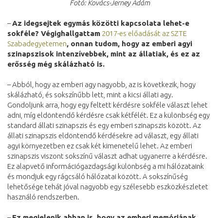
Fotó: Kovács-Jerney Ádám
–
Az idegsejtek egymás közötti kapcsolata lehet-e
sokféle? Végighallgattam
2017-es előadását az SZTE
Szabadegyetemen
, onnan tudom, hogy az emberi agyi
szinapszisok intenzívebbek, mint az állatiak, és ez az
erősség még skálázható is.
– Abból, hogy az emberi agy nagyobb, az is következik, hogy
skálázható, és sokszínűbb lett, mint a kicsi állati agy.
Gondoljunk arra, hogy egy feltett kérdésre sokféle választ lehet
adni, míg eldöntendő kérdésre csak kétfélét. Ez a különbség egy
standard állati szinapszis és egy emberi szinapszis között. Az
állati szinapszis eldöntendő kérdésekre ad választ, egy állati
agyi környezetben ez csak két kimenetelű lehet. Az emberi
szinapszis viszont sokszínű választ adhat ugyanerre a kérdésre.
Ez alapvető információgazdagsági különbség a mi hálózataink
és mondjuk egy rágcsáló hálózatai között. A sokszínűség
lehetősége tehát jóval nagyobb egy szélesebb eszközkészletet
használó rendszerben.
–
Ez megjelenik abban is, hogy az emberi memóriának