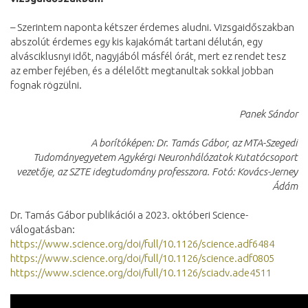
– Szerintem naponta kétszer érdemes aludni. Vizsgaidőszakban
abszolút érdemes egy kis kajakómát tartani délután, egy
alvásciklusnyi időt, nagyjából másfél órát, mert ez rendet tesz
az ember fejében, és a délelőtt megtanultak sokkal jobban
fognak rögzülni.
Panek Sándor
A borítóképen: Dr. Tamás Gábor, az MTA-Szegedi
Tudományegyetem Agykérgi Neuronhálózatok Kutatócsoport
vezetője, az SZTE idegtudomány professzora. Fotó: Kovács-Jerney
Ádám
Dr. Tamás Gábor publikációi a 2023. októberi Science-
válogatásban:
https://www.science.org/doi/full/10.1126/science.adf6484
https://www.science.org/doi/full/10.1126/science.adf0805
https://www.science.org/doi/full/10.1126/sciadv.ade4511