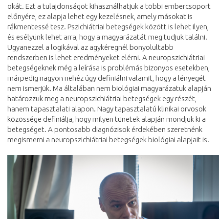
okát. Ezt a tulajdonságot kihasználhatjuk a többi embercsoport
előnyére, ez alapja lehet egy kezelésnek, amely másokat is
rákmentessé tesz. Pszichiátriai betegségek között is lehet ilyen,
és esélyünk lehet arra, hogy a magyarázatát meg tudjuk találni.
Ugyanezzel a logikával az agykéregnél bonyolultabb
rendszerben is lehet eredményeket elérni. A neuropszichiátriai
betegségeknek még a leírása is problémás bizonyos esetekben,
márpedig nagyon nehéz úgy definiálni valamit, hogy a lényegét
nem ismerjük. Ma általában nem biológiai magyarázatuk alapján
határozzuk meg a neuropszichiátriai betegségek egy részét,
hanem tapasztalati alapon. Nagy tapasztalatú klinikai orvosok
közössége definiálja, hogy milyen tünetek alapján mondjuk ki a
betegséget. A pontosabb diagnózisok érdekében szeretnénk
megismerni a neuropszichiátriai betegségek biológiai alapjait is.