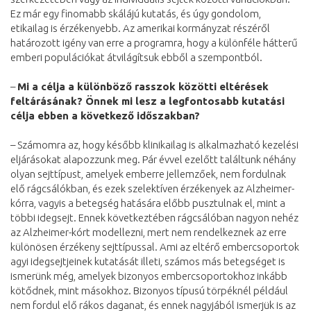
Ez már egy finomabb skálájú kutatás, és úgy gondolom,
etikailag is érzékenyebb. Az amerikai kormányzat részéről
határozott igény van erre a programra, hogy a különféle hátterű
emberi populációkat átvilágítsuk ebből a szempontból.
–
Mi a célja a különböző rasszok közötti eltérések
feltárásának? Önnek mi lesz a legfontosabb kutatási
célja ebben a következő időszakban?
– Számomra az, hogy később klinikailag is alkalmazható kezelési
eljárásokat alapozzunk meg. Pár évvel ezelőtt találtunk néhány
olyan sejttípust, amelyek emberre jellemzőek, nem fordulnak
elő rágcsálókban, és ezek szelektíven érzékenyek az Alzheimer-
kórra, vagyis a betegség hatására előbb pusztulnak el, mint a
többi idegsejt. Ennek következtében rágcsálóban nagyon nehéz
az Alzheimer-kórt modellezni, mert nem rendelkeznek az erre
különösen érzékeny sejttípussal. Ami az eltérő embercsoportok
agyi idegsejtjeinek kutatását illeti, számos más betegséget is
ismerünk még, amelyek bizonyos embercsoportokhoz inkább
kötődnek, mint másokhoz. Bizonyos típusú törpéknél például
nem fordul elő rákos daganat, és ennek nagyjából ismerjük is az