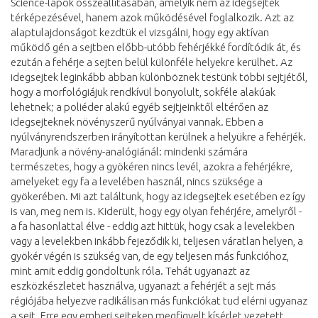
Science-lapok összeállításában, amelyik nem az idegsejtek
térképezésével, hanem azok működésével foglalkozik. Azt az
alaptulajdonságot kezdtük el vizsgálni, hogy egy aktívan
működő gén a sejtben előbb-utóbb fehérjékké fordítódik át, és
ezután a fehérje a sejten belül különféle helyekre kerülhet. Az
idegsejtek leginkább abban különböznek testünk többi sejtjétől,
hogy a morfológiájuk rendkívül bonyolult, sokféle alakúak
lehetnek; a poliéder alakú egyéb sejtjeinktől eltérően az
idegsejteknek növényszerű nyúlványai vannak. Ebben a
nyúlványrendszerben irányítottan kerülnek a helyükre a fehérjék.
Maradjunk a növény-analógiánál: mindenki számára
természetes, hogy a gyökéren nincs levél, azokra a fehérjékre,
amelyeket egy fa a levelében használ, nincs szüksége a
gyökerében. Mi azt találtunk, hogy az idegsejtek esetében ez így
is van, meg nem is. Kiderült, hogy egy olyan fehérjére, amelyről -
a fa hasonlattal élve - eddig azt hittük, hogy csak a levelekben
vagy a levelekben inkább fejeződik ki, teljesen váratlan helyen, a
gyökér végén is szükség van, de egy teljesen más funkcióhoz,
mint amit eddig gondoltunk róla. Tehát ugyanazt az
eszközkészletet használva, ugyanazt a fehérjét a sejt más
régiójába helyezve radikálisan más funkciókat tud elérni ugyanaz
a sejt. Erre egy emberi sejteken megfigyelt kísérlet vezetett