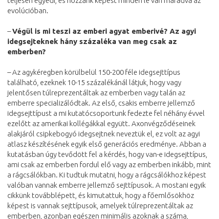
teljesen egyedi, és hozzánk képest minden le van maradva az
evolúcióban.
–
Végül is mi teszi az emberi agyat emberivé? Az agyi
idegsejteknek hány százaléka van meg csak az
emberben?
– Az agykéregben körülbelül 150-200 féle idegsejttípus
található, ezeknek 10-15 százalékánál látjuk, hogy vagy
jelentősen túlreprezentáltak az emberben vagy talán az
emberre specializálódtak. Az első, csakis emberre jellemző
idegsejttípust a mi kutatócsoportunk fedezte fel néhány évvel
ezelőtt az amerikai kollégákkal együtt. Axonvégződéseinek
alakjáról csipkebogyó idegsejtnek neveztük el, ez volt az agyi
atlasz készítésének egyik első generációs eredménye. Abban a
kutatásban úgy tevődött fel a kérdés, hogy van-e idegsejttípus,
ami csak az emberben fordul elő vagy az emberben inkább, mint
a rágcsálókban. Ki tudtuk mutatni, hogy a rágcsálókhoz képest
valóban vannak emberre jellemző sejttípusok. A mostani egyik
cikkünk továbblépett, és kimutattuk, hogy a főemlősökhöz
képest is vannak sejttípusok, amelyek túlreprezentáltak az
emberben, azonban egészen minimális azoknak a száma,