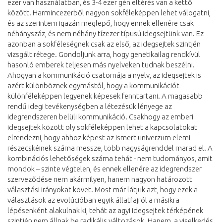
ezer van használatban, és 3-4 ezer gén eltérés van a kettő
között. Harmincezerből nagyon sokféleképpen lehet válogatni,
és az szerintem igazán meglepő, hogy ennek ellenére csak
néhányszáz, és nem néhány tízezer típusú idegsejtünk van. Ez
azonban a sokféleségnek csak az első, az idegsejtek szintjén
vizsgált rétege. Gondoljunk arra, hogy genetikailag rendkívül
hasonló emberek teljesen más nyelveken tudnak beszélni.
Ahogyan a kommunikáció csatornája a nyelv, az idegsejtek is
azért különböznek egymástól, hogy a kommunikációt
különféleképpen legyenek képesek fenntartani. A magasabb
rendű idegi tevékenységben a létezésük lényege az
idegrendszeren belüli kommunikáció. Csakhogy az emberi
idegsejtek között oly sokféleképpen lehet a kapcsolatokat
elrendezni, hogy ahhoz képest az ismert univerzum elemi
részecskéinek száma messze, több nagyságrenddel marad el. A
kombinációs lehetőségek száma tehát - nem tudományos, amit
mondok – szinte végtelen, és ennek ellenére az idegrendszer
szerveződése nem akármilyen, hanem nagyon határozott
választási irányokat követ. Most már látjuk azt, hogy ezek a
választások az evolúcióban egyik állatfajról a másikra
lépésenként alakulnak ki, tehát az agyi idegsejtek térképének
szintjén nem állnak be radikális változások. Hanem, a viselkedés