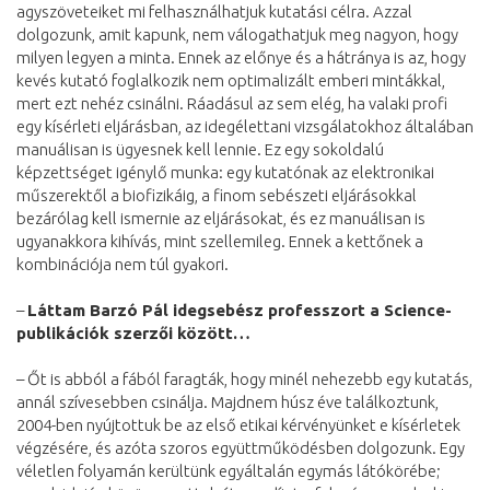
agyszöveteiket mi felhasználhatjuk kutatási célra. Azzal
dolgozunk, amit kapunk, nem válogathatjuk meg nagyon, hogy
milyen legyen a minta. Ennek az előnye és a hátránya is az, hogy
kevés kutató foglalkozik nem optimalizált emberi mintákkal,
mert ezt nehéz csinálni. Ráadásul az sem elég, ha valaki profi
egy kísérleti eljárásban, az idegélettani vizsgálatokhoz általában
manuálisan is ügyesnek kell lennie. Ez egy sokoldalú
képzettséget igénylő munka: egy kutatónak az elektronikai
műszerektől a biofizikáig, a finom sebészeti eljárásokkal
bezárólag kell ismernie az eljárásokat, és ez manuálisan is
ugyanakkora kihívás, mint szellemileg. Ennek a kettőnek a
kombinációja nem túl gyakori.
–
Láttam Barzó Pál idegsebész professzort a Science-
publikációk szerzői között…
– Őt is abból a fából faragták, hogy minél nehezebb egy kutatás,
annál szívesebben csinálja. Majdnem húsz éve találkoztunk,
2004-ben nyújtottuk be az első etikai kérvényünket e kísérletek
végzésére, és azóta szoros együttműködésben dolgozunk. Egy
véletlen folyamán kerültünk egyáltalán egymás látókörébe;