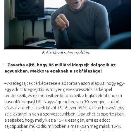
Fotó: Kovács-Jerney Ádám
–
Zavarba ejtő, hogy 86 milliárd idegsejt dolgozik az
agyunkban. Mekkora ezeknek a sokfélesége?
– Az idegsejtek térképezése elsősorban azon alapult, hogy egy-
egy adott idegsejttípus milyen génexpressziós térképpel
rendelkezik, és ez mennyiben különbözik a legközelebbi hozzá
hasonló idegsejttől. Nagyságrendileg van 30 ezer gén, amiből
választani lehet, ezek közül 15-16 ezer félét aktívan használ egy
sejt, akárhol is van a szervezetünkben. Úgy lehet csoportosítani
a sejteket, hogy melyik az a 15-16 ezer gén, ami az adott
sejttípusban működik, miközben a másikban meg másik 15-16