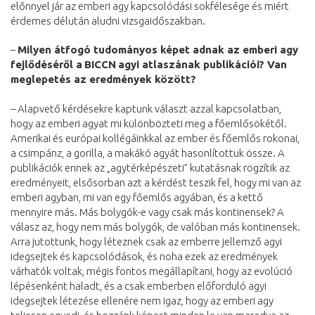
előnnyel jár az emberi agy kapcsolódási sokfélesége és miért
érdemes délután aludni vizsgaidőszakban.
–
Milyen átfogó tudományos képet adnak az emberi agy
fejlődéséről a
BICCN
agyi atlaszának publikációi? Van
meglepetés az eredmények között?
– Alapvető kérdésekre kaptunk választ azzal kapcsolatban,
hogy az emberi agyat mi különbözteti meg a főemlősökétől.
Amerikai és európai kollégáinkkal az ember és főemlős rokonai,
a csimpánz, a gorilla, a makákó agyát hasonlítottuk össze. A
publikációk ennek az „agytérképészeti” kutatásnak rögzítik az
eredményeit, elsősorban azt a kérdést teszik fel, hogy mi van az
emberi agyban, mi van egy főemlős agyában, és a kettő
mennyire más. Más bolygók-e vagy csak más kontinensek? A
válasz az, hogy nem más bolygók, de valóban más kontinensek.
Arra jutottunk, hogy léteznek csak az emberre jellemző agyi
idegsejtek és kapcsolódások, és noha ezek az eredmények
várhatók voltak, mégis fontos megállapítani, hogy az evolúció
lépésenként haladt, és a csak emberben előforduló agyi
idegsejtek létezése ellenére nem igaz, hogy az emberi agy