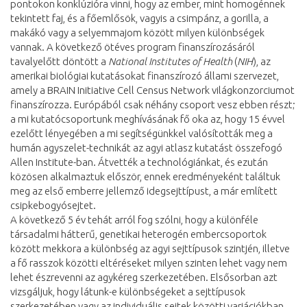
pontokon konklúzióra vinni, hogy az ember, mint homogénnek
tekintett faj, és a főemlősök, vagyis a csimpánz, a gorilla, a
makákó vagy a selyemmajom között milyen különbségek
vannak. A következő ötéves program finanszírozásáról
tavalyelőtt döntött a
National Institutes of Health
(
NIH
), az
amerikai biológiai kutatásokat finanszírozó állami szervezet,
amely a BRAIN Initiative Cell Census Network világkonzorciumot
finanszírozza. Európából csak néhány csoport vesz ebben részt;
a mi kutatócsoportunk meghívásának fő oka az, hogy 15 évvel
ezelőtt lényegében a mi segítségünkkel valósították meg a
humán agyszelet-technikát az agyi atlasz kutatást összefogó
Allen Institute-ban. Átvették a technológiánkat, és ezután
közösen alkalmaztuk először, ennek eredményeként találtuk
meg az első emberre jellemző idegsejttípust, a már említett
csipkebogyósejtet.
A következő 5 év tehát arról fog szólni, hogy a különféle
társadalmi hátterű, genetikai heterogén embercsoportok
között mekkora a különbség az agyi sejttípusok szintjén, illetve
a fő rasszok közötti eltéréseket milyen szinten lehet vagy nem
lehet észrevenni az agykéreg szerkezetében. Elsősorban azt
vizsgáljuk, hogy látunk-e különbségeket a sejttípusok
szerkezetében vagy az individuális sejtek közötti variációkban.