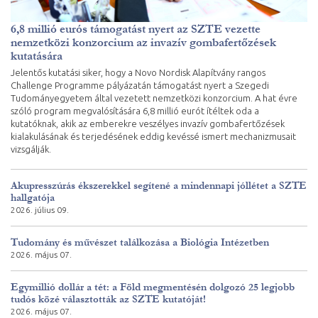
6,8 millió eurós támogatást nyert az SZTE vezette
nemzetközi konzorcium az invazív gombafertőzések
kutatására
Jelentős kutatási siker, hogy a Novo Nordisk Alapítvány rangos
Challenge Programme pályázatán támogatást nyert a Szegedi
Tudományegyetem által vezetett nemzetközi konzorcium. A hat évre
szóló program megvalósítására 6,8 millió eurót ítéltek oda a
kutatóknak, akik az emberekre veszélyes invazív gombafertőzések
kialakulásának és terjedésének eddig kevéssé ismert mechanizmusait
vizsgálják.
Akupresszúrás ékszerekkel segítené a mindennapi jóllétet a SZTE
hallgatója
2026. július 09.
Tudomány és művészet találkozása a Biológia Intézetben
2026. május 07.
Egymillió dollár a tét: a Föld megmentésén dolgozó 25 legjobb
tudós közé választották az SZTE kutatóját!
2026. május 07.