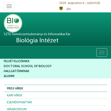
2026. augusztus 6., csütörtök
Toggle
EN
navigation
SZTE Természettudományi és Informatikai Kar
Biológia Intézet
Toggl
navig
FELVÉTELIZŐKNEK
DOCTORAL SCHOOL OF BIOLOGY
HALLGATÓINKNAK
ALUMNI
FRISS HÍREK
KARI HÍREK
ESEMÉNYNAPTÁR
HÍRARCHÍVUM