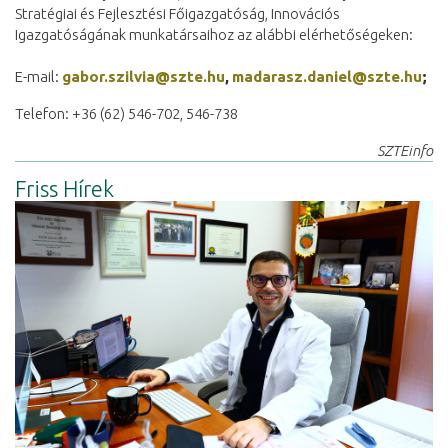
Stratégiai és Fejlesztési Főigazgatóság, Innovációs
Igazgatóságának munkatársaihoz az alábbi elérhetőségeken:
E-mail:
gabor.szilvia@szte.hu
,
madarasz.daniel@szte.hu
;
Telefon: +36 (62) 546-702, 546-738
SZTEinfo
Friss Hírek