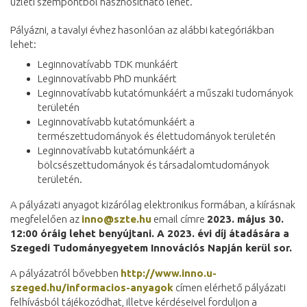
üzleti szempontból hasznosítható lehet.
Pályázni, a tavalyi évhez hasonlóan az alábbi kategóriákban
lehet:
Leginnovatívabb TDK munkáért
Leginnovatívabb PhD munkáért
Leginnovatívabb kutatómunkáért a műszaki tudományok
területén
Leginnovatívabb kutatómunkáért a
természettudományok és élettudományok területén
Leginnovatívabb kutatómunkáért a
bölcsészettudományok és társadalomtudományok
területén.
A pályázati anyagot kizárólag elektronikus formában, a kiírásnak
megfelelően az
inno@szte.hu
email címre
2023. május 30.
12:00 óráig lehet benyújtani. A 2023. évi díj átadására a
Szegedi Tudományegyetem Innovációs Napján kerül sor.
A pályázatról bővebben
http://www.inno.u-
szeged.hu/informacios-anyagok
címen elérhető pályázati
felhívásból tájékozódhat, illetve kérdéseivel forduljon a