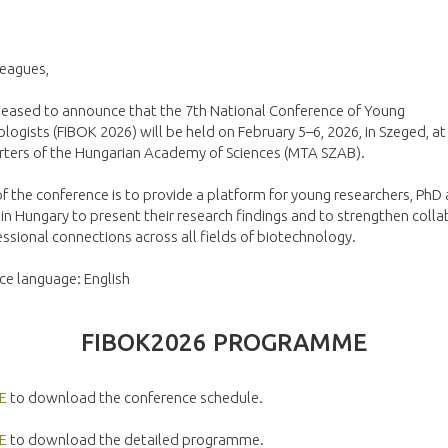
leagues,
leased to announce that the 7th National Conference of Young
logists (FIBOK 2026) will be held on February 5–6, 2026, in Szeged, at
ters of the Hungarian Academy of Sciences (MTA SZAB).
f the conference is to provide a platform for young researchers, PhD
in Hungary to present their research findings and to strengthen coll
ssional connections across all fields of biotechnology.
ce language: English
FIBOK2026 PROGRAMME
E
to download the conference schedule.
E
to download the detailed programme.