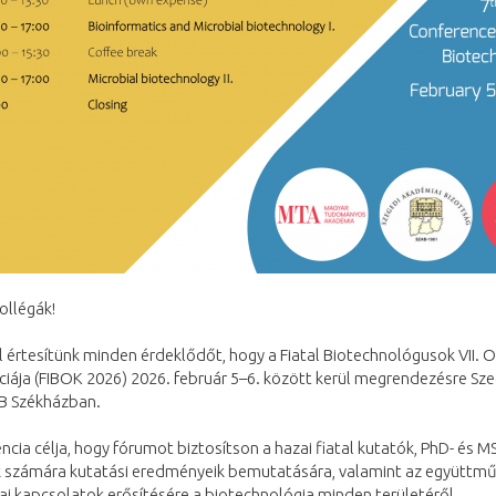
ollégák!
értesítünk minden érdeklődőt, hogy a Fiatal Biotechnológusok VII. 
iája (FIBOK 2026) 2026. február 5–6. között kerül megrendezésre Sz
 Székházban.
ncia célja, hogy fórumot biztosítson a hazai fiatal kutatók, PhD- és M
k számára kutatási eredményeik bemutatására, valamint az együttm
i kapcsolatok erősítésére a biotechnológia minden területéről.