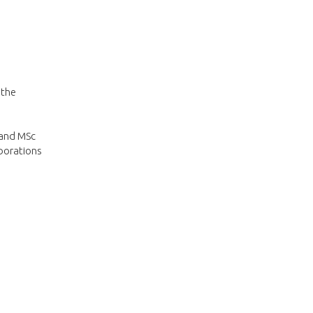
 the
 and MSc
aborations