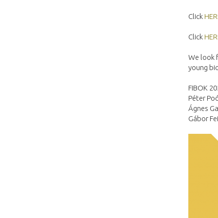
Click
HER
Click
HER
We look f
young bi
FIBOK 20
Péter Po
Ágnes Ga
Gábor Fei