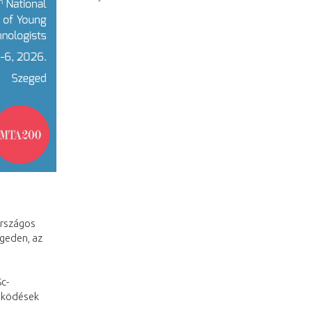
Országos
egeden, az
Sc-
űködések