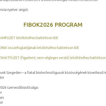
ncia nyelve: angol.
FIBOK2026 PROGRAM
MFÜZET letöltéséhez kattintson IDE
REK összefoglalójának letöltéséhez kattintson IDE
RAKTFÜZET (figyelem!, nem végleges verzió) letöltéséhez kattintson
zunk Szegeden – a fiatal biotechnológusok közösségének következő i
én!
2026 szervezőbizottsága:
er
nes
or