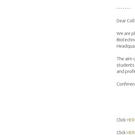
- - - - - - -
Dear Col
We are p
Biotechno
Headquar
The aim o
students 
and profe
Conferen
Click
HER
Click
HER