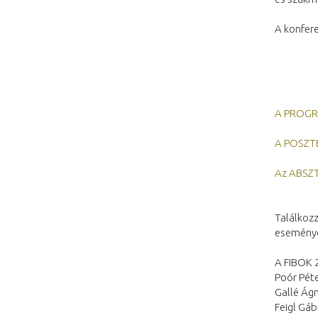
A konfere
A PROGRA
A POSZTE
Az ABSZT
Találkoz
esemény
A FIBOK 
Poór Pét
Gallé Ág
Feigl Gáb