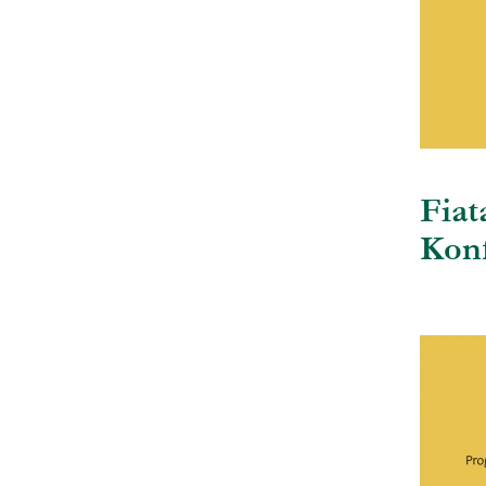
Fiat
Konf