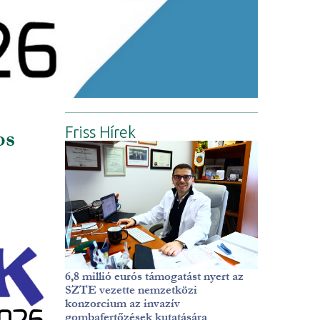
Friss Hírek
os
6,8 millió eurós támogatást nyert az
SZTE vezette nemzetközi
konzorcium az invazív
gombafertőzések kutatására