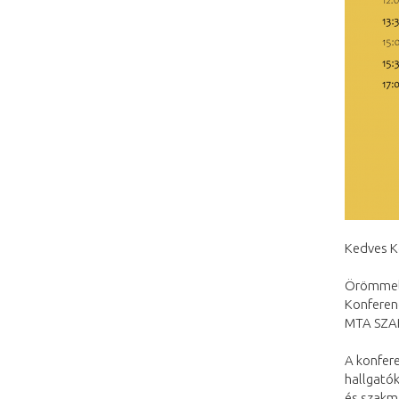
Kedves K
Örömmel 
Konferenc
MTA SZAB
A konfere
hallgató
és szakma