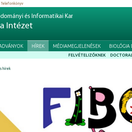
Telefonkönyv
dományi és Informatikai Kar
ia Intézet
IADVÁNYOK
HÍREK
MÉDIAMEGJELENÉSEK
BIOLÓGIA
FELVÉTELIZŐKNEK
DOCTORAL
ss hírek