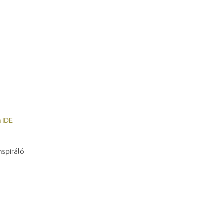
 IDE
nspiráló