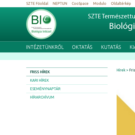
SZTE Főoldal
NEPTUN
CooSpace
Modulo
Oldaltérkép
SZTE Természettu
Biológ
INTÉZETÜNKRŐL
OKTATÁS
KUTATÁS
K
Hírek
Fri
FRISS HÍREK
KARI HÍREK
ESEMÉNYNAPTÁR
HÍRARCHÍVUM