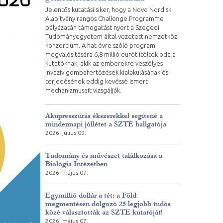
Jelentős kutatási siker, hogy a Novo Nordisk
Alapítvány rangos Challenge Programme
pályázatán támogatást nyert a Szegedi
Tudományegyetem által vezetett nemzetközi
konzorcium. A hat évre szóló program
megvalósítására 6,8 millió eurót ítéltek oda a
kutatóknak, akik az emberekre veszélyes
invazív gombafertőzések kialakulásának és
terjedésének eddig kevéssé ismert
mechanizmusait vizsgálják.
Akupresszúrás ékszerekkel segítené a
mindennapi jóllétet a SZTE hallgatója
2026. július 09.
Tudomány és művészet találkozása a
Biológia Intézetben
2026. május 07.
Egymillió dollár a tét: a Föld
megmentésén dolgozó 25 legjobb tudós
közé választották az SZTE kutatóját!
2026. május 07.