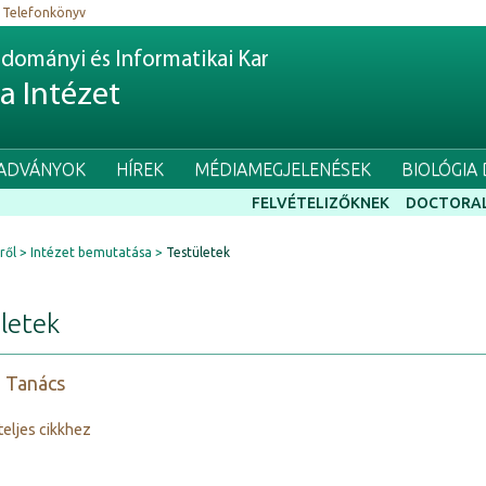
Telefonkönyv
dományi és Informatikai Kar
ia Intézet
IADVÁNYOK
HÍREK
MÉDIAMEGJELENÉSEK
BIOLÓGIA
FELVÉTELIZŐKNEK
DOCTORAL
ről
Intézet bemutatása
Testületek
letek
i Tanács
teljes cikkhez