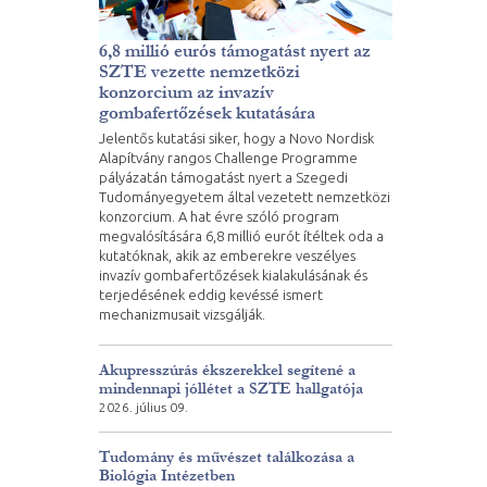
6,8 millió eurós támogatást nyert az
SZTE vezette nemzetközi
konzorcium az invazív
gombafertőzések kutatására
Jelentős kutatási siker, hogy a Novo Nordisk
Alapítvány rangos Challenge Programme
pályázatán támogatást nyert a Szegedi
Tudományegyetem által vezetett nemzetközi
konzorcium. A hat évre szóló program
megvalósítására 6,8 millió eurót ítéltek oda a
kutatóknak, akik az emberekre veszélyes
invazív gombafertőzések kialakulásának és
terjedésének eddig kevéssé ismert
mechanizmusait vizsgálják.
Akupresszúrás ékszerekkel segítené a
mindennapi jóllétet a SZTE hallgatója
2026. július 09.
Tudomány és művészet találkozása a
Biológia Intézetben