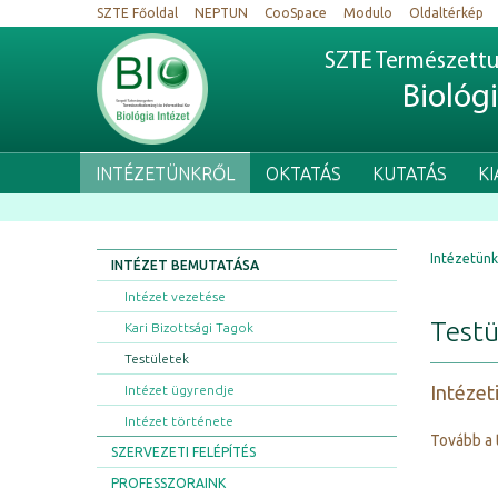
SZTE Főoldal
NEPTUN
CooSpace
Modulo
Oldaltérkép
SZTE Természettu
Biológ
INTÉZETÜNKRŐL
OKTATÁS
KUTATÁS
K
Intézetünk
INTÉZET BEMUTATÁSA
Intézet vezetése
Testü
Kari Bizottsági Tagok
Testületek
Intézet
Intézet ügyrendje
Intézet története
Tovább a 
SZERVEZETI FELÉPÍTÉS
PROFESSZORAINK