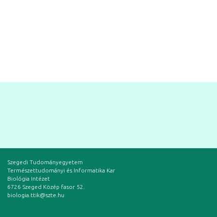
Szegedi Tudományegyetem
Természettudományi és Informatika Kar
Biológia Intézet
6726 Szeged Közép fasor 52.
biologia.ttik@szte.hu