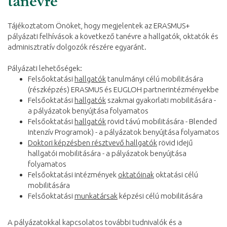
tanévre
Tájékoztatom Önöket, hogy megjelentek az ERASMUS+
pályázati felhívások a következő tanévre a hallgatók, oktatók és
adminisztratív dolgozók részére egyaránt.
Pályázati lehetőségek:
Felsőoktatási
hallgatók
tanulmányi célú mobilitására
(részképzés) ERASMUS és EUGLOH partnerintézményekbe
Felsőoktatási
hallgatók
szakmai gyakorlati mobilitására -
a pályázatok benyújtása folyamatos
Felsőoktatási
hallgatók
rövid távú mobilitására - Blended
Intenzív Programok) - a pályázatok benyújtása folyamatos
Doktori képzésben résztvevő hallgatók
rövid idejű
hallgatói mobilitására - a pályázatok benyújtása
folyamatos
Felsőoktatási intézmények
oktatóinak
oktatási célú
mobilitására
Felsőoktatási
munkatársak
képzési célú mobilitására
A pályázatokkal kapcsolatos további tudnivalók és a