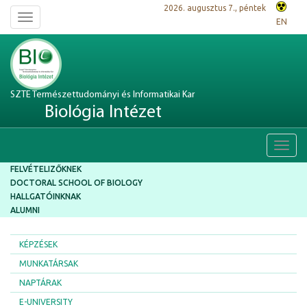
2026. augusztus 7., péntek
Toggle
EN
navigation
SZTE Természettudományi és Informatikai Kar
Biológia Intézet
Toggl
navig
FELVÉTELIZŐKNEK
DOCTORAL SCHOOL OF BIOLOGY
HALLGATÓINKNAK
ALUMNI
KÉPZÉSEK
MUNKATÁRSAK
NAPTÁRAK
E-UNIVERSITY