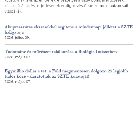
kutatóknak, akik az emberekre veszélyes invazív gombafertőzések
kialakulásának és terjedésének eddig kevéssé ismert mechanizmusait
vizsgálják.
Akupresszúrás ékszerekkel segítené a mindennapi jóllétet a SZTE
hallgatója
2026. július 09.
Tudomány és művészet találkozása a Biológia Intézetben
2026. május 07.
Egymillió dollár a tét: a Föld megmentésén dolgozó 25 legjobb
tudós közé választották az SZTE kutatóját!
2026. május 07.