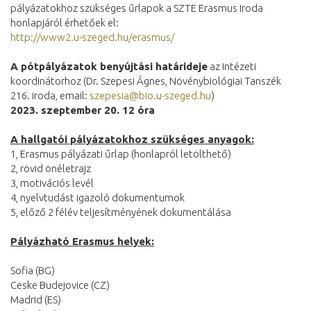
pályázatokhoz szükséges űrlapok a SZTE Erasmus Iroda
honlapjáról érhetőek el:
http://www2.u-szeged.hu/erasmus/
A pótpályázatok benyújtási határideje
az Intézeti
koordinátorhoz (Dr. Szepesi Ágnes, Növénybiológiai Tanszék
216. iroda, email:
szepesia@bio.u-szeged.hu
)
2023. szeptember 20. 12 óra
A hallgatói pályázatokhoz szükséges anyagok:
1, Erasmus pályázati űrlap (honlapról letölthető)
2, rövid önéletrajz
3, motivációs levél
4, nyelvtudást igazoló dokumentumok
5, előző 2 félév teljesítményének dokumentálása
Pályázható Erasmus helyek:
Sofia (BG)
Ceske Budejovice (CZ)
Madrid (ES)