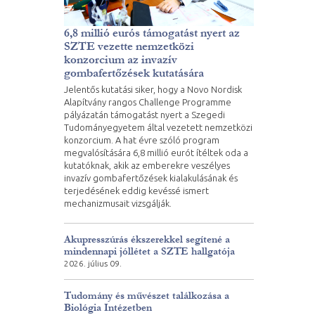
6,8 millió eurós támogatást nyert az
SZTE vezette nemzetközi
konzorcium az invazív
gombafertőzések kutatására
Jelentős kutatási siker, hogy a Novo Nordisk
Alapítvány rangos Challenge Programme
pályázatán támogatást nyert a Szegedi
Tudományegyetem által vezetett nemzetközi
konzorcium. A hat évre szóló program
megvalósítására 6,8 millió eurót ítéltek oda a
kutatóknak, akik az emberekre veszélyes
invazív gombafertőzések kialakulásának és
terjedésének eddig kevéssé ismert
mechanizmusait vizsgálják.
Akupresszúrás ékszerekkel segítené a
mindennapi jóllétet a SZTE hallgatója
2026. július 09.
Tudomány és művészet találkozása a
Biológia Intézetben