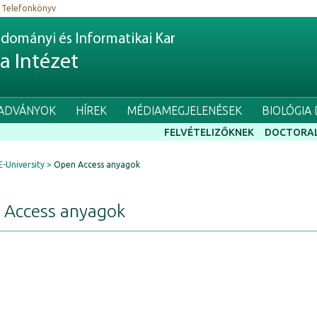
Telefonkönyv
dományi és Informatikai Kar
ia Intézet
IADVÁNYOK
HÍREK
MÉDIAMEGJELENÉSEK
BIOLÓGIA
FELVÉTELIZŐKNEK
DOCTORAL
E-University
Open Access anyagok
 Access anyagok