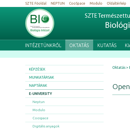
SZTE Főoldal
NEPTUN
CooSpace
Modulo
Oldaltérkép
SZTE Természettu
Biológ
INTÉZETÜNKRŐL
OKTATÁS
KUTATÁS
K
Oktatás
KÉPZÉSEK
MUNKATÁRSAK
Open
NAPTÁRAK
E-UNIVERSITY
Neptun
Modulo
Coospace
Digitális anyagok