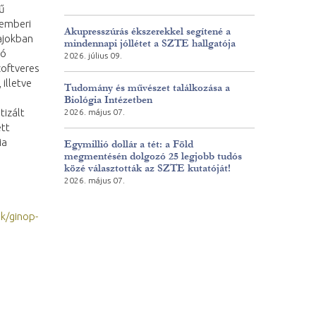
sű
 emberi
Akupresszúrás ékszerekkel segítené a
ajokban
mindennapi jóllétet a SZTE hallgatója
yó
2026. július 09.
zoftveres
illetve
Tudomány és művészet találkozása a
Biológia Intézetben
tizált
2026. május 07.
ett
ia
Egymillió dollár a tét: a Föld
megmentésén dolgozó 25 legjobb tudós
közé választották az SZTE kutatóját!
2026. május 07.
ek/ginop-