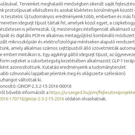
ulásával. Terveinket meghaladó minőségben sikerült saját fejleszté
k prototípusait elkészíteni és azokat kísérletes körülmények között
 is tesztelni. Új tudományos eredményeink több, emberben és más f
smeretlen idegsejt típust tártak fel, amelyek közül egyet, a csipkebog
részletesen is jellemeztük. Új, mesterséges intelligenciát alkalmazó s
piát és digitális PCR-re alkalmas mintagyűjtést kombináló módszert, 
ált mikroszkópián és elektrofiziológiai méréseken alapuló rendszert
ttünk, amely alkalmas számos sejttípusból álló szövetminták automa
re emberi mintákon is. Egy agykérgi gátló idegsejt típust, az úgynevez
aform sejteket a cukorbetegség kezelésében alkalmazott GLP-1 teráp
aként azonosítottunk. Kutatási eredményeink a tudományterület
bb színvonalú lapjaiban jelentek meg és világszerte széleskörű
zhangot váltottak ki.
zonosító: GINOP-2.3.2-15-2016-00018
tről bővebb információt a
https://u-szeged.hu/pmi/fejlesztesiprojekt
-2016-170718/ginop-2-3-2-15-2016
oldalon olvashatnak.