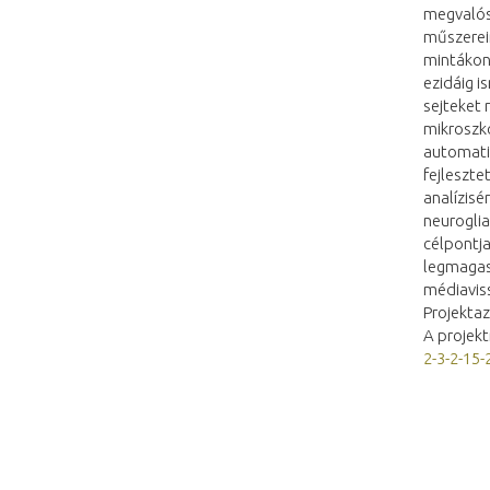
megvalós
műszerein
mintákon
ezidáig i
sejteket 
mikroszkó
automatiz
fejleszte
analízisé
neurogli
célpontj
legmagasa
médiaviss
Projekta
A projek
2-3-2-15