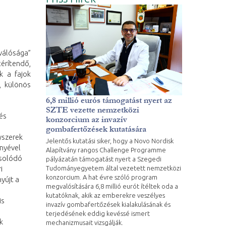
válósága”
térítendő,
k a fajok
t, különös
6,8 millió eurós támogatást nyert az
SZTE vezette nemzetközi
és
konzorcium az invazív
gombafertőzések kutatására
yszerek
Jelentős kutatási siker, hogy a Novo Nordisk
enyével
Alapítvány rangos Challenge Programme
csolódó
pályázatán támogatást nyert a Szegedi
Tudományegyetem által vezetett nemzetközi
i
konzorcium. A hat évre szóló program
yújt a
megvalósítására 6,8 millió eurót ítéltek oda a
kutatóknak, akik az emberekre veszélyes
is
invazív gombafertőzések kialakulásának és
terjedésének eddig kevéssé ismert
k
mechanizmusait vizsgálják.