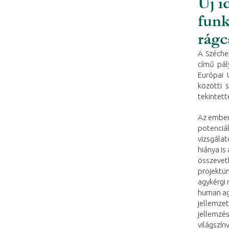
Új i
funk
rágc
A Széche
című pály
Európai 
közötti s
tekintett
Az emberi
potenciál
vizsgálat
hiánya is
összevet
projektün
agykérgi
human agy
jellemzet
jellemzés
világszí