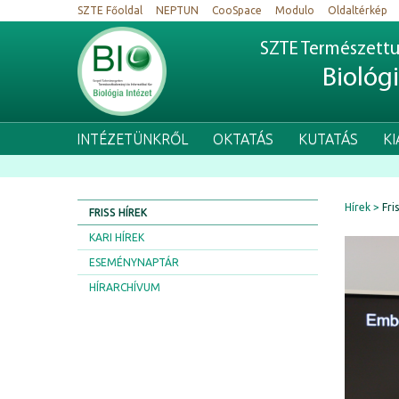
SZTE Főoldal
NEPTUN
CooSpace
Modulo
Oldaltérkép
SZTE Természettu
Biológ
INTÉZETÜNKRŐL
OKTATÁS
KUTATÁS
K
Hírek
Fri
FRISS HÍREK
KARI HÍREK
ESEMÉNYNAPTÁR
HÍRARCHÍVUM