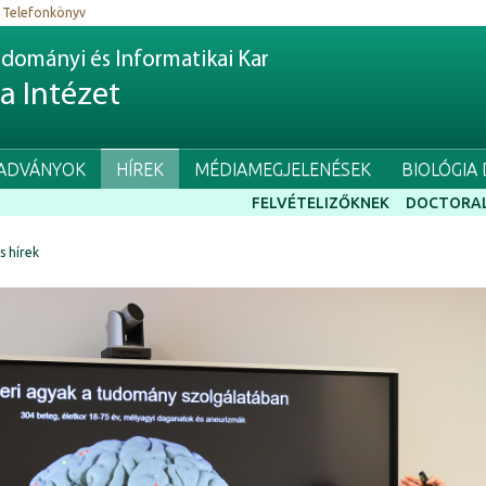
Telefonkönyv
dományi és Informatikai Kar
ia Intézet
IADVÁNYOK
HÍREK
MÉDIAMEGJELENÉSEK
BIOLÓGIA
FELVÉTELIZŐKNEK
DOCTORAL
ss hírek