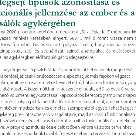
degsejt típusok azonosítása és
cionális jellemzése az ember és a
sálók agykérgében
nyi 2020 program keretében megjelent „Stratégiai K+F műhelyek ki
ázati felhívás keretében elnyert, 608,13 millió forint vissza nem 
Uniós forrásból finanszírozott pályázat célja, hogy meghatározzu
zinaptikus-, sejt- és sejthálózati szintű analógiákat és eltéréseke
el az agykéregben előforduló gátló idegsejtekre.
 agykérget sújtó pszichiátriai és neurológiai betegségek megértését 
is terápiáját csak korlátozottan alapozhatjuk más fajokon végzett
okra, amit az erre a területre bevezetett új hatásmechanizmusú gyóg
 alátámaszt. A közelmúltban világszerte elindult, a 60-as évek űrvers
hető volumenű agykutatással kapcsolatos keretprogramokhoz kap
k jórészt olyan példa nélkül álló módszereken alapul, amelyek ember
 mintákon módszertani és elméleti szempontból egyedi lehetőséget n
kéreg pre-, intraoperatív vizsgálataira, majd az in situ funkcionálisan
t szöveteken végzett posztoperatív in vitro funkcionális és molekulár
re. A projekt az indulás óta eltelt időben valóra váltotta terveinket
nvonalú műszerparkunk tovább fejlesztésében a tervezett beruházáso