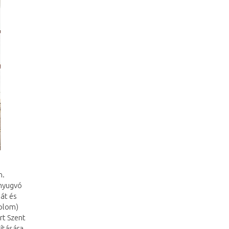
n.
 nyugvó
át és
plom)
rt Szent
ítására