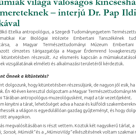
miák világa valóságos kincseshá
smereteknek – interjú Dr. Pap Ild
kával
Ildikó Etelka antropológus, a Szegedi Tudományegyetem Természet
rmatikai Kar Biológiai Intézete Embertani Tanszékének tu
társa, a Magyar Természettudományi Múzeum Embertani
zott címzetes tárigazgatója a Magyar Érdemrend lovagkeresztj
 kitüntetésben részesült. Az elismerés kapcsán a múmiakutatások
k vizsgálatának elméleti és alkalmazási területéről kérdeztük.
lent Önnek a kitüntetés?
rt dolgozunk, hogy kitüntetésben részesüljünk, de nagyon jól esik, ha
k. Én 40 éven keresztül dolgoztam a Magyar Természettudományi 
i Tárában antropológus-muzeológusként, majd a tár vezetőjeként.
m kinyitni a tárat, lehetőséget adva a hazai és külföldi szakemberekn
hessék a világon is egyedülállóan gazdag gyűjteményt, és hogy dol
rzött anyagokon.
ítás megvalósításában is részt vettem. Köztük két nagysikerű tárlat, a
k, Sorsok, Múmiák”
és a
„MúmiaVilág”
elkészítésének voltam szakmai 