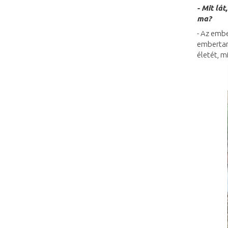
- Mit lá
ma?
- Az embe
embertan
életét, m