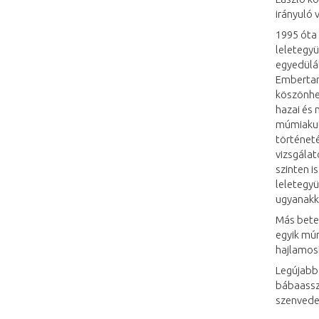
irányuló 
1995 óta 
leletegyü
egyedülá
Embertani
köszönhe
hazai és
múmiakut
történet
vizsgálat
szinten i
leletegyü
ugyanakk
Más beteg
egyik múm
hajlamosí
Legújabba
bábaasszo
szenvede