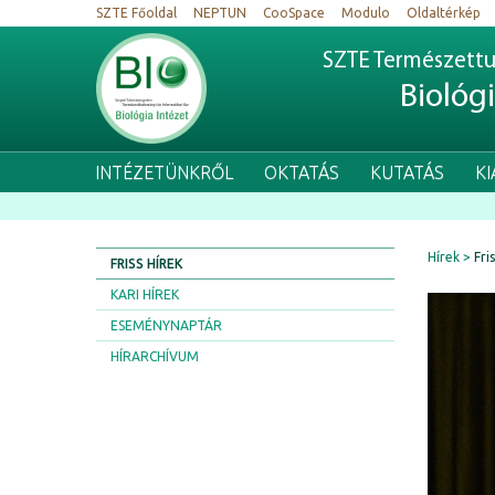
SZTE Főoldal
NEPTUN
CooSpace
Modulo
Oldaltérkép
SZTE Természettu
Biológ
INTÉZETÜNKRŐL
OKTATÁS
KUTATÁS
K
Hírek
Fri
FRISS HÍREK
KARI HÍREK
ESEMÉNYNAPTÁR
HÍRARCHÍVUM