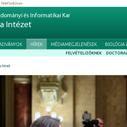
Telefonkönyv
dományi és Informatikai Kar
ia Intézet
IADVÁNYOK
HÍREK
MÉDIAMEGJELENÉSEK
BIOLÓGIA
FELVÉTELIZŐKNEK
DOCTORAL
ss hírek