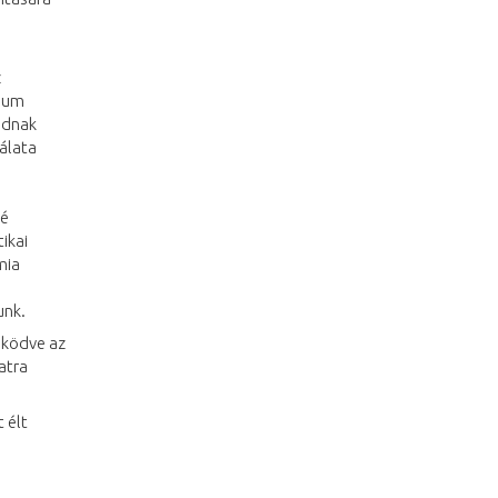
z
zeum
ódnak
álata
cé
ikai
mia
unk.
űködve az
atra
 élt