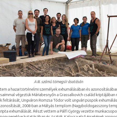
A III. számú tömegsír ásatásán
ttem a hazai történelmi személyek exhumálásában és azonosításába
saimmal végeztük Máriabesnyőn a Grassalkovich család kriptájában
k feltárását, Ungváron Romzsa Tódor volt ungvári püspök exhumálás
zonosítását, 2008-ban a Mátyás templom (Nagyboldogasszony tem
kripta exhumálását. Részt vettem a Pálfi György vezette munkacsopo
ponyaereklye kutatásában és Asztrik, Kalocsa első érsekének azonos