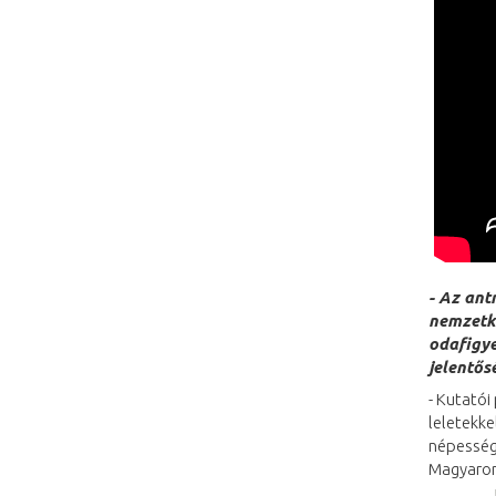
- Az ant
nemzetkö
odafigye
jelentős
- Kutatói
leletekke
népesség
Magyaror