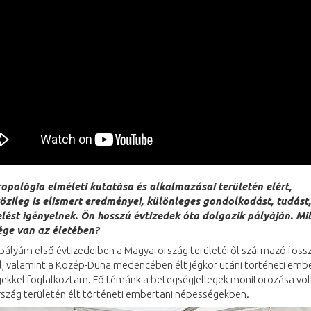
ropológia elméleti kutatása és alkalmazásai területén elért,
zileg is elismert eredményei, különleges gondolkodást, tudást,
lést igényelnek. Ön hosszú évtizedek óta dolgozik pályáján. Mi
ége van az életében?
 pályám első évtizedeiben a Magyarország területéről származó fosszi
l, valamint a Közép-Duna medencében élt jégkor utáni történeti emb
ekkel foglalkoztam. Fő témánk a betegségjellegek monitorozása vol
szág területén élt történeti embertani népességekben.