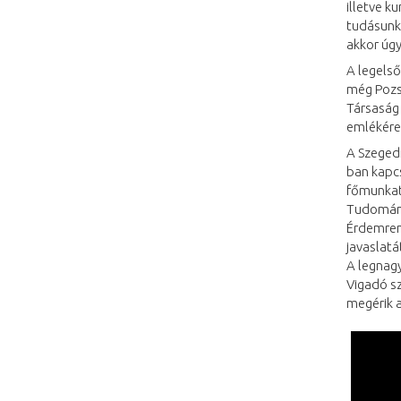
illetve k
tudásunk
akkor úg
A legelső
még Pozsg
Társaság 
emlékére
A Szeged
ban kapc
főmunkatá
Tudomány
Érdemren
javaslat
A legnag
Vigadó sz
megérik a