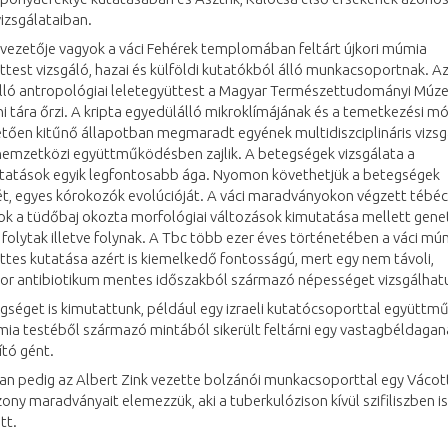
vizsgálataiban.
vezetője vagyok a váci Fehérek templomában feltárt újkori múmia
ttest vizsgáló, hazai és külföldi kutatókból álló munkacsoportnak. A
lló antropológiai leletegyüttest a Magyar Természettudományi Mú
 tára őrzi. A kripta egyedülálló mikroklímájának és a temetkezési m
tően kitűnő állapotban megmaradt egyének multidiszciplináris vizsg
 nemzetközi együttműködésben zajlik. A betegségek vizsgálata a
atások egyik legfontosabb ága. Nyomon követhetjük a betegségek
ét, egyes kórokozók evolúcióját. A váci maradványokon végzett tébé
ok a tüdőbaj okozta morfológiai változások kimutatása mellett genet
s folytak illetve folynak. A Tbc több ezer éves történetében a váci mú
ttes kutatása azért is kiemelkedő fontosságú, mert egy nem távoli,
or antibiotikum mentes időszakból származó népességet vizsgálhat
séget is kimutattunk, például egy izraeli kutatócsoporttal együttm
ia testéből származó mintából sikerült feltárni egy vastagbéldagan
tó gént.
n pedig az Albert Zink vezette bolzánói munkacsoporttal egy Vácott
ny maradványait elemezzük, aki a tuberkulózison kívül szifiliszben is
tt.