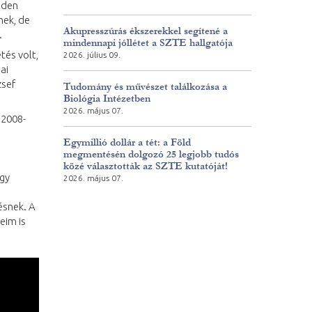
inden
nek, de
Akupresszúrás ékszerekkel segítené a
.
mindennapi jóllétet a SZTE hallgatója
tés volt,
2026. július 09.
ai
zsef
Tudomány és művészet találkozása a
Biológia Intézetben
2026. május 07.
 2008-
Egymillió dollár a tét: a Föld
megmentésén dolgozó 25 legjobb tudós
közé választották az SZTE kutatóját!
ogy
2026. május 07.
ésnek. A
eim is