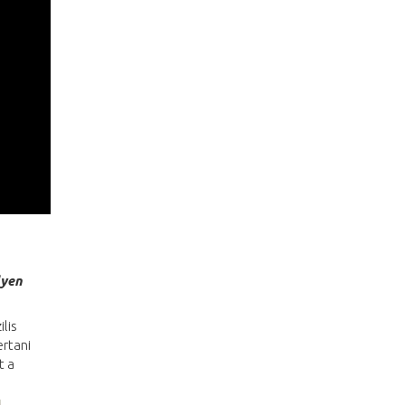
lyen
lis
ertani
t a