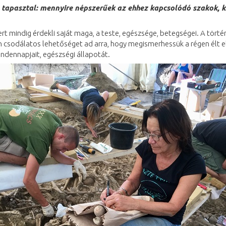
t, tapasztal: mennyire népszerűek az ehhez kapcsolódó szakok, 
rt mindig érdekli saját maga, a teste, egészsége, betegségei. A törté
 csodálatos lehetőséget ad arra, hogy megismerhessük a régen élt e
indennapjait, egészségi állapotát.