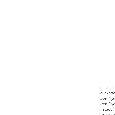
Részt ve
Munkatár
személye
személya
melletti 
László ko