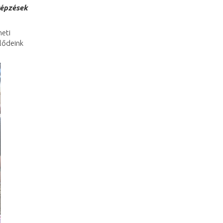
képzések
neti
lődeink