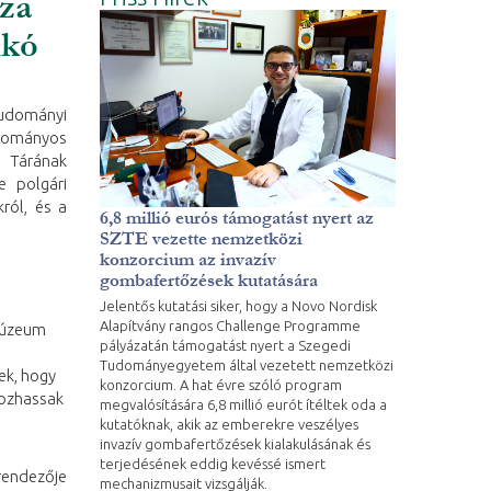
za
ikó
tudományi
dományos
 Tárának
e polgári
ról, és a
6,8 millió eurós támogatást nyert az
SZTE vezette nemzetközi
konzorcium az invazív
gombafertőzések kutatására
Jelentős kutatási siker, hogy a Novo Nordisk
Alapítvány rangos Challenge Programme
Múzeum
pályázatán támogatást nyert a Szegedi
Tudományegyetem által vezetett nemzetközi
ek, hogy
konzorcium. A hat évre szóló program
gozhassak
megvalósítására 6,8 millió eurót ítéltek oda a
kutatóknak, akik az emberekre veszélyes
invazív gombafertőzések kialakulásának és
terjedésének eddig kevéssé ismert
rendezője
mechanizmusait vizsgálják.