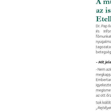
A mú
az i
Etel
Dr. Pap 
és Info
főmunka
nyugalma
tagozata
betegsége
- Mit je
- Nem azé
megkapju
Embertan
Igyekezte
megismer
az ott ő
Sok kiáll
„Rejtélye