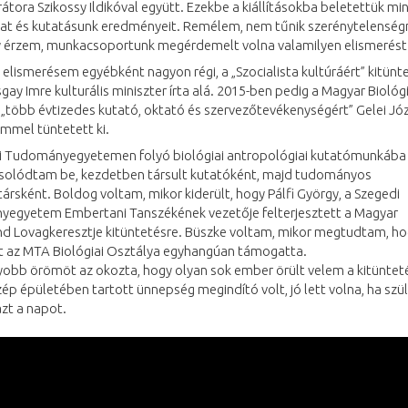
urátora Szikossy Ildikóval együtt. Ezekbe a kiállításokba beletettük m
at és kutatásunk eredményeit. Remélem, nem tűnik szerénytelenség
y érzem, munkacsoportunk megérdemelt volna valamilyen elismerést
 elismerésem egyébként nagyon régi, a „Szocialista kultúráért” kitünte
ay Imre kulturális miniszter írta alá. 2015-ben pedig a Magyar Biológi
„több évtizedes kutató, oktató és szervezőtevékenységért” Gelei Jó
mmel tüntetett ki.
i Tudományegyetemen folyó biológiai antropológiai kutatómunkába
solódtam be, kezdetben társult kutatóként, majd tudományos
rsként. Boldog voltam, mikor kiderült, hogy Pálfi György, a Szegedi
egyetem Embertani Tanszékének vezetője felterjesztett a Magyar
d Lovagkeresztje kitüntetésre. Büszke voltam, mikor megtudtam, h
át az MTA Biológiai Osztálya egyhangúan támogatta.
yobb örömöt az okozta, hogy olyan sok ember örült velem a kitüntet
ép épületében tartott ünnepség megindító volt, jó lett volna, ha szül
zt a napot.