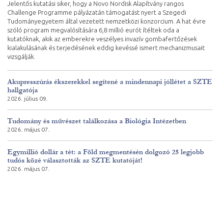
Jelentős kutatási siker, hogy a Novo Nordisk Alapítvány rangos
Challenge Programme pályázatán támogatást nyert a Szegedi
Tudományegyetem által vezetett nemzetközi konzorcium. A hat évre
szóló program megvalósítására 6,8 millió eurót ítéltek oda a
kutatóknak, akik az emberekre veszélyes invazív gombafertőzések
kialakulásának és terjedésének eddig kevéssé ismert mechanizmusait
vizsgálják.
Akupresszúrás ékszerekkel segítené a mindennapi jóllétet a SZTE
hallgatója
2026. július 09.
Tudomány és művészet találkozása a Biológia Intézetben
2026. május 07.
Egymillió dollár a tét: a Föld megmentésén dolgozó 25 legjobb
tudós közé választották az SZTE kutatóját!
2026. május 07.