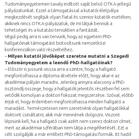
Tudományegyetemen tavaly indított saját belső OTKA-jellegű
pályázatunkat. Ezzel a támogatással a kutatói életpálya
megkezdését segítjük olyan fiatal és szenior kutatók esetében,
akiknek nincs OTKA-pályázatuk, de mi látjuk bennük a
tehetséget és a kutatási tervükben a fantáziát.
Végül pedig arra is van tervünk, hogy az egyetem PhD-
hallgatóinak támogatást biztosítsunk nemzetközi
konferenciákon való részvételhez.
–
Milyen kutatói jövőképet szeretne mutatni a Szegedi
Tudományegyetem a leendő PhD-hallgatóinak?
– Először is jussunk vissza arra a szintre, hogy a hallgató
megfontolhassa a diploma átvétele előtt, hogy akar-e az
akadémiai pályán maradni. Jelenleg annyira alacsony a PhD-
ösztöndíj összege, hogy a hallgatók jelentős részében fel sem
vetődik komolyan a doktori fokozat megszerzése. Szóval, előbb
érjük el, hogy érdemben megfontolhassa minden hallgató a
maradást. Természetesen nem szeretnénk olyan hallgatókkal
doktorit csináltatni, akik már mennének dolgozni. Viszont
lépnünk kell, ha a hallgató csak azért nem szerez doktori címet,
mert az akadémiai szférában nem látja a megélhetését. Ezt a
célt szolgálják a már említett PhD-támogatási formák. Itt hadd