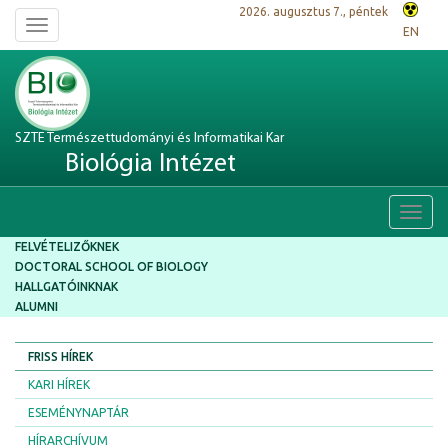
2026. augusztus 7., péntek
Toggle
EN
navigation
SZTE Természettudományi és Informatikai Kar
Biológia Intézet
Toggl
navig
FELVÉTELIZŐKNEK
DOCTORAL SCHOOL OF BIOLOGY
HALLGATÓINKNAK
ALUMNI
FRISS HÍREK
KARI HÍREK
ESEMÉNYNAPTÁR
HÍRARCHÍVUM