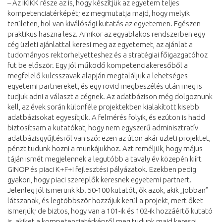
– Az IKIKK része az is, hogy készítjük az egyetem teljes
kompetenciatérképét; ez megmutatja majd, hogy melyik
területen, hol van kiválósági kutatás az egyetemen. Egészen
praktikus haszna lesz. Amikor az egyablakos rendszerben egy
cég üzleti ajánlattal keresi meg az egyetemet, az ajánlat a
tudományos rektorhelyetteshez és a stratégiai főigazgatóhoz
fut be először. Egy jól működő kompetenciakeresőből a
megfelelő kulcsszavak alapján megtaláljuk a lehetséges
egyetemi partnereket, és egy rövid megbeszélés után meg is
tudjuk adni a választ a cégnek. Az adatbázison még dolgoznunk
kell, az évek során különféle projektekben kialakított kisebb
adatbázisokat egyesítjük. A felmérés folyik, és ezúton is hadd
biztosítsam a kutatókat, hogy nem egyszerű adminisztratív
adatbázisgyűjtésről van szó: ezen az úton akár üzleti projektet,
pénzt tudunk hozni a munkájukhoz. Azt reméljük, hogy május
táján ismét megjelennek a legutóbb a tavaly év közepén kiírt
GINOP és piaci K+F+I fejlesztési pályázatok. Ezekben pedig
gyakori, hogy piaci szereplők keresnek egyetemi partnert.
Jelenleg jól ismerünk kb. 50-100 kutatót, ők azok, akik „jobban”
látszanak, és legtöbbször hozzájuk kerül a projekt, mert őket
ismerjük; de biztos, hogy van a 101-ik és 102-ik hozzáértő kutató
is, akiket a kompetenciatérképről meg tudunk majd keresni.