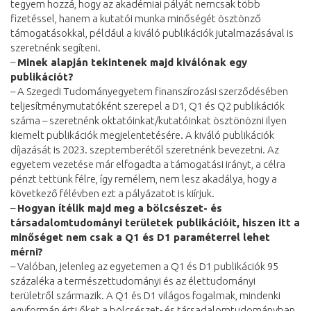
tegyem hozzá, hogy az akadémiai pályát nemcsak több
fizetéssel, hanem a kutatói munka minőségét ösztönző
támogatásokkal, például a kiváló publikációk jutalmazásával is
szeretnénk segíteni.
–
Minek alapján tekintenek majd kiválónak egy
publikációt?
– A Szegedi Tudományegyetem finanszírozási szerződésében
teljesítménymutatóként szerepel a D1, Q1 és Q2 publikációk
száma – szeretnénk oktatóinkat/kutatóinkat ösztönözni ilyen
kiemelt publikációk megjelentetésére. A kiváló publikációk
díjazását is 2023. szeptemberétől szeretnénk bevezetni. Az
egyetem vezetése már elfogadta a támogatási irányt, a célra
pénzt tettünk félre, így remélem, nem lesz akadálya, hogy a
következő félévben ezt a pályázatot is kiírjuk.
–
Hogyan ítélik majd meg a bölcsészet- és
társadalomtudományi területek publikációit, hiszen itt a
minőséget nem csak a Q1 és D1 paraméterrel lehet
mérni?
– Valóban, jelenleg az egyetemen a Q1 és D1 publikációk 95
százaléka a természettudományi és az élettudományi
területről származik. A Q1 és D1 világos fogalmak, mindenki
egyformán érti őket a bölcsészet- és társadalomtudományban