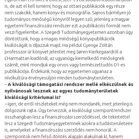
is, de azt el kell ismerni, hogy az ottani publikációk egy része
nem szakcikk, hanem könyv és monográfia. Sajnos bármilyen jó
tudományos minőségű könyvről legyen szó, jelenleg a magyar
egyetemi finanszírozási rendszer ezt a publikációs formát nem
veszi figyelembe. A Szegedi Tudományegyetemen azonban úgy
döntöttünk, hogy a magas minőségű könyvpublikációk
kiválóságát is díjazzuk majd. Ha példul Gyenge Zoltán
professzor úr könyvet jelentet meg Søren Kierkegaardról a
L’Harmattan kiadónál, az ugyanúgy kiemelkedő minőségnek
számít, mint mondjuk egy orvos vagy természettudós D1-es
publikációja. Érdekünk, hogy az egyetemen ugyanaz a
nívókultúra érvényesüljön minden tudományterületen.
–
A kiválósági támogatási rendszer mellé elkészülnek és
nyilvánosak lesznek az egyes tudományterületek
kiválósági kritériumai is?
– Igen, de erről részleteket még nem mondanék, mert jelenleg is
dolgozunk rajta. Úgy tervezzük, a kiválósági szempontrendszer
összhangban lesz a finanszírozási szerződéssel, de tekintettel
lesz a Szegedi Tudományegyetemnek azokra a tudásterületeire
is, amelyeket a finanszírozási szerződés nem honorál. A
szempontok nem felső döntés alapján alakulnak ki, hanem