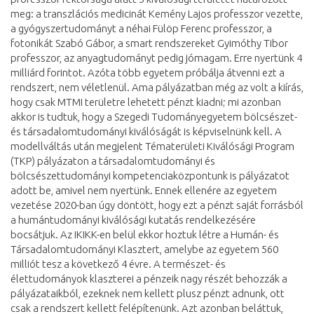
meg: a transzlációs medicinát Kemény Lajos professzor vezette,
a gyógyszertudományt a néhai Fülöp Ferenc professzor, a
fotonikát Szabó Gábor, a smart rendszereket Gyimóthy Tibor
professzor, az anyagtudományt pedig jómagam. Erre nyertünk 4
milliárd forintot. Azóta több egyetem próbálja átvenni ezt a
rendszert, nem véletlenül. Ama pályázatban még az volt a kiírás,
hogy csak MTMI területre lehetett pénzt kiadni; mi azonban
akkor is tudtuk, hogy a Szegedi Tudományegyetem bölcsészet-
és társadalomtudományi kiválóságát is képviselnünk kell. A
modellváltás után megjelent Tématerületi Kiválósági Program
(TKP) pályázaton a társadalomtudományi és
bölcsészettudományi kompetenciaközpontunk is pályázatot
adott be, amivel nem nyertünk. Ennek ellenére az egyetem
vezetése 2020-ban úgy döntött, hogy ezt a pénzt saját forrásból
a humántudományi kiválósági kutatás rendelkezésére
bocsátjuk. Az IKIKK-en belül ekkor hoztuk létre a Humán- és
Társadalomtudományi Klasztert, amelybe az egyetem 560
milliót tesz a következő 4 évre. A természet- és
élettudományok klaszterei a pénzeik nagy részét behozzák a
pályázataikból, ezeknek nem kellett plusz pénzt adnunk, ott
csak a rendszert kellett felépítenünk. Azt azonban beláttuk,