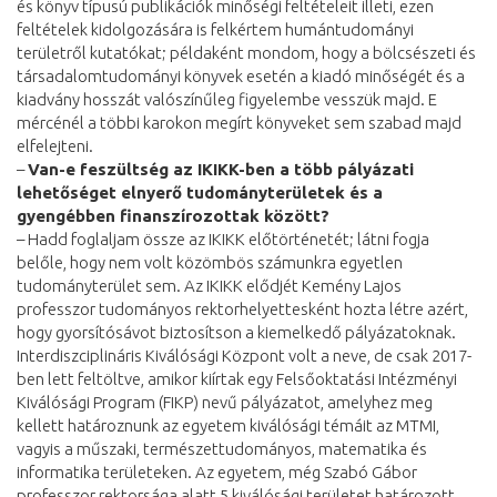
és könyv típusú publikációk minőségi feltételeit illeti, ezen
feltételek kidolgozására is felkértem humántudományi
területről kutatókat; példaként mondom, hogy a bölcsészeti és
társadalomtudományi könyvek esetén a kiadó minőségét és a
kiadvány hosszát valószínűleg figyelembe vesszük majd. E
mércénél a többi karokon megírt könyveket sem szabad majd
elfelejteni.
–
Van-e feszültség az IKIKK-ben a több pályázati
lehetőséget elnyerő tudományterületek és a
gyengébben finanszírozottak között?
– Hadd foglaljam össze az IKIKK előtörténetét; látni fogja
belőle, hogy nem volt közömbös számunkra egyetlen
tudományterület sem. Az IKIKK elődjét Kemény Lajos
professzor tudományos rektorhelyettesként hozta létre azért,
hogy gyorsítósávot biztosítson a kiemelkedő pályázatoknak.
Interdiszciplináris Kiválósági Központ volt a neve, de csak 2017-
ben lett feltöltve, amikor kiírtak egy Felsőoktatási Intézményi
Kiválósági Program (FIKP) nevű pályázatot, amelyhez meg
kellett határoznunk az egyetem kiválósági témáit az MTMI,
vagyis a műszaki, természettudományos, matematika és
informatika területeken. Az egyetem, még Szabó Gábor
professzor rektorsága alatt 5 kiválósági területet határozott