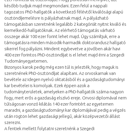
később tudjuk majd megmondani. Ezen felül a nappali
tagozatos PhD-hallgatók a következő félévtől kiválósági alapú
ösztöndíjemelésre is pályázhatnak majd. A pályázható
támogatásban szeretnénk legalább 2 kategóriát nyitni: kiváló és
kiemelkedő-hallgatóknak. Az elérhető támogatás várható
összege akár 100 ezer forint lehet majd. Úgy számítjuk, erre a
támogatásra minden második-harmadik doktorandusz hallgató
sikerrel fog pályázni. Mindent egybevetve a jövőben akár havi
400 ezer forintos PhD-ösztöndíjat is el lehet majd érni a Szegedi
Tudományegyetemen.
Bizonyos karok pedig még ezen túl is jelezték, hogy maguk is
szeretnének PhD-ösztöndíjat alapítani. Az orvoskarnak van
bevétele az idegen nyelvű oktatásból és a gazdaságtudományi
kar bevételei is komolyak. Ezek éppen azok a
tudományterületek, amelyeken a PhD-hallgatók száma nagyon
fogy, mert erős a gazdaság elszívó ereje. Orvosi diplomával nem
túlságosan vonzó kilátás 140 ezer forintért az egyetemen
maradni, a gazdaságtudományi kar diplomájával pedig a végzés
után rögtön lehet gazdasági jellegű, akár középvezetői állást
szerezni.
A fentiek mellett folytatni szeretnénk a Szegedi