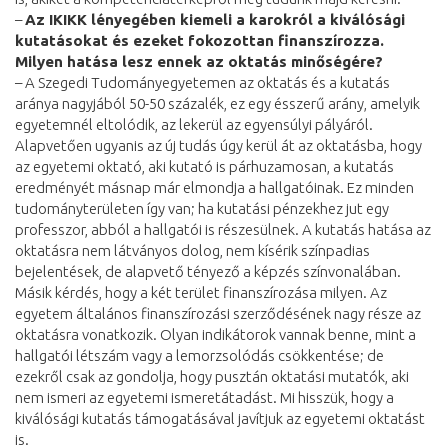
–
Az IKIKK lényegében kiemeli a karokról a kiválósági
kutatásokat és ezeket fokozottan finanszírozza.
Milyen hatása lesz ennek az oktatás minőségére?
– A Szegedi Tudományegyetemen az oktatás és a kutatás
aránya nagyjából 50-50 százalék, ez egy ésszerű arány, amelyik
egyetemnél eltolódik, az lekerül az egyensúlyi pályáról.
Alapvetően ugyanis az új tudás úgy kerül át az oktatásba, hogy
az egyetemi oktató, aki kutató is párhuzamosan, a kutatás
eredményét másnap már elmondja a hallgatóinak. Ez minden
tudományterületen így van; ha kutatási pénzekhez jut egy
professzor, abból a hallgatói is részesülnek. A kutatás hatása az
oktatásra nem látványos dolog, nem kísérik színpadias
bejelentések, de alapvető tényező a képzés színvonalában.
Másik kérdés, hogy a két terület finanszírozása milyen. Az
egyetem általános finanszírozási szerződésének nagy része az
oktatásra vonatkozik. Olyan indikátorok vannak benne, mint a
hallgatói létszám vagy a lemorzsolódás csökkentése; de
ezekről csak az gondolja, hogy pusztán oktatási mutatók, aki
nem ismeri az egyetemi ismeretátadást. Mi hisszük, hogy a
kiválósági kutatás támogatásával javítjuk az egyetemi oktatást
is.