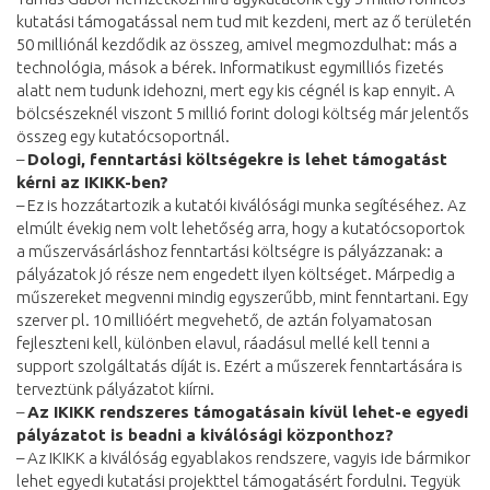
kutatási támogatással nem tud mit kezdeni, mert az ő területén
50 milliónál kezdődik az összeg, amivel megmozdulhat: más a
technológia, mások a bérek. Informatikust egymilliós fizetés
alatt nem tudunk idehozni, mert egy kis cégnél is kap ennyit. A
bölcsészeknél viszont 5 millió forint dologi költség már jelentős
összeg egy kutatócsoportnál.
–
Dologi, fenntartási költségekre is lehet támogatást
kérni az IKIKK-ben?
– Ez is hozzátartozik a kutatói kiválósági munka segítéséhez. Az
elmúlt évekig nem volt lehetőség arra, hogy a kutatócsoportok
a műszervásárláshoz fenntartási költségre is pályázzanak: a
pályázatok jó része nem engedett ilyen költséget. Márpedig a
műszereket megvenni mindig egyszerűbb, mint fenntartani. Egy
szerver pl. 10 millióért megvehető, de aztán folyamatosan
fejleszteni kell, különben elavul, ráadásul mellé kell tenni a
support szolgáltatás díját is. Ezért a műszerek fenntartására is
terveztünk pályázatot kiírni.
–
Az IKIKK rendszeres támogatásain kívül lehet-e egyedi
pályázatot is beadni a kiválósági központhoz?
– Az IKIKK a kiválóság egyablakos rendszere, vagyis ide bármikor
lehet egyedi kutatási projekttel támogatásért fordulni. Tegyük