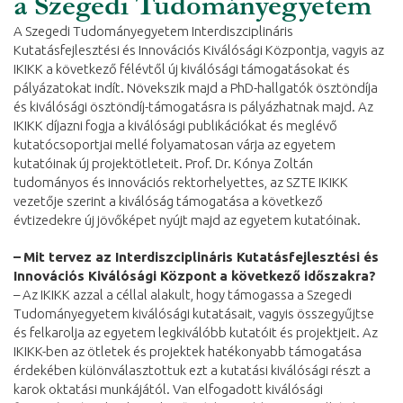
a Szegedi Tudományegyetem
A Szegedi Tudományegyetem Interdiszciplináris
Kutatásfejlesztési és Innovációs Kiválósági Központja, vagyis az
IKIKK a következő félévtől új kiválósági támogatásokat és
pályázatokat indít. Növekszik majd a PhD-hallgatók ösztöndíja
és kiválósági ösztöndíj-támogatásra is pályázhatnak majd. Az
IKIKK díjazni fogja a kiválósági publikációkat és meglévő
kutatócsoportjai mellé folyamatosan várja az egyetem
kutatóinak új projektötleteit. Prof. Dr. Kónya Zoltán
tudományos és innovációs rektorhelyettes, az SZTE IKIKK
vezetője szerint a kiválóság támogatása a következő
évtizedekre új jövőképet nyújt majd az egyetem kutatóinak.
–
Mit tervez az Interdiszciplináris Kutatásfejlesztési és
Innovációs Kiválósági Központ
a következő időszakra?
–
Az IKIKK azzal a céllal alakult, hogy támogassa a Szegedi
Tudományegyetem kiválósági kutatásait, vagyis összegyűjtse
és felkarolja az egyetem legkiválóbb kutatóit és projektjeit. Az
IKIKK-ben az ötletek és projektek hatékonyabb támogatása
érdekében különválasztottuk ezt a kutatási kiválósági részt a
karok oktatási munkájától. Van elfogadott kiválósági