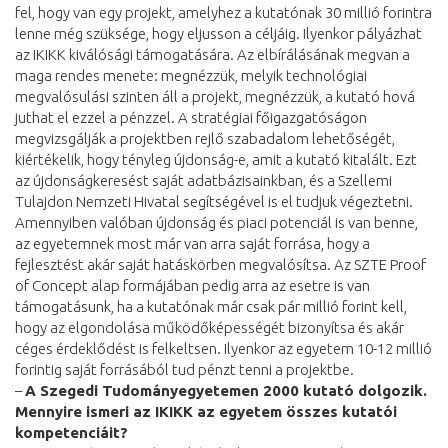
fel, hogy van egy projekt, amelyhez a kutatónak 30 millió forintra
lenne még szüksége, hogy eljusson a céljáig. Ilyenkor pályázhat
az IKIKK kiválósági támogatására. Az elbírálásának megvan a
maga rendes menete: megnézzük, melyik technológiai
megvalósulási szinten áll a projekt, megnézzük, a kutató hová
juthat el ezzel a pénzzel. A stratégiai főigazgatóságon
megvizsgálják a projektben rejlő szabadalom lehetőségét,
kiértékelik, hogy tényleg újdonság-e, amit a kutató kitalált. Ezt
az újdonságkeresést saját adatbázisainkban, és a Szellemi
Tulajdon Nemzeti Hivatal segítségével is el tudjuk végeztetni.
Amennyiben valóban újdonság és piaci potenciál is van benne,
az egyetemnek most már van arra saját forrása, hogy a
fejlesztést akár saját hatáskörben megvalósítsa. Az SZTE Proof
of Concept alap formájában pedig arra az esetre is van
támogatásunk, ha a kutatónak már csak pár millió forint kell,
hogy az elgondolása működőképességét bizonyítsa és akár
céges érdeklődést is felkeltsen. Ilyenkor az egyetem 10-12 millió
forintig saját forrásából tud pénzt tenni a projektbe.
–
A Szegedi Tudományegyetemen 2000 kutató dolgozik.
Mennyire ismeri az IKIKK az egyetem összes kutatói
kompetenciáit?