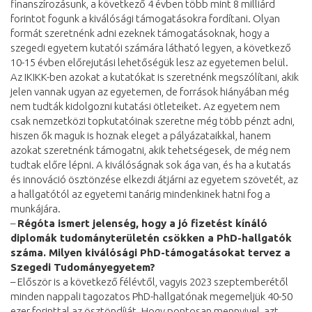
finanszírozásunk, a következő 4 évben több mint 8 milliárd
forintot fogunk a kiválósági támogatásokra fordítani. Olyan
formát szeretnénk adni ezeknek támogatásoknak, hogy a
szegedi egyetem kutatói számára látható legyen, a következő
10-15 évben előrejutási lehetőségük lesz az egyetemen belül.
Az IKIKK-ben azokat a kutatókat is szeretnénk megszólítani, akik
jelen vannak ugyan az egyetemen, de források hiányában még
nem tudták kidolgozni kutatási ötleteiket. Az egyetem nem
csak nemzetközi topkutatóinak szeretne még több pénzt adni,
hiszen ők maguk is hoznak eleget a pályázataikkal, hanem
azokat szeretnénk támogatni, akik tehetségesek, de még nem
tudtak előre lépni. A kiválóságnak sok ága van, és ha a kutatás
és innováció ösztönzése elkezdi átjárni az egyetem szövetét, az
a hallgatótól az egyetemi tanárig mindenkinek hatni fog a
munkájára.
–
Régóta ismert jelenség, hogy a jó fizetést kínáló
diplomák tudományterületén csökken a PhD-hallgatók
száma. Milyen kiválósági PhD-támogatásokat tervez a
Szegedi Tudományegyetem?
– Először is a következő félévtől, vagyis 2023 szeptemberétől
minden nappali tagozatos PhD-hallgatónak megemeljük 40-50
ezer forinttal az ösztöndíját. Hogy pontosan mennyivel, azt