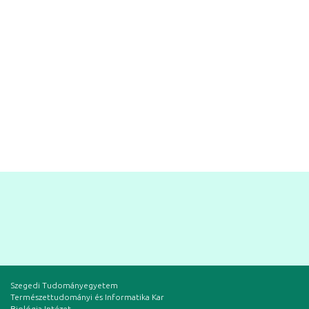
Szegedi Tudományegyetem
Természettudományi és Informatika Kar
Biológia Intézet