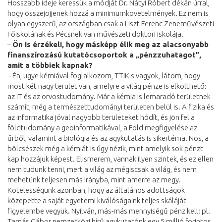
Hosszabb ideje keressük a módját Dr. Nátyi Róbert dékán úrral,
hogy összejöjjenek hozzá a minimumkövetelmények. Ez nem is
olyan egyszerű, az országban csak a Liszt Ferenc Zeneművészeti
Főiskolának és Pécsnek van művészeti doktori iskolája.
–
Ön is érzékeli, hogy másképp élik meg az alacsonyabb
finanszírozású kutatócsoportok a „pénzzuhatagot”,
amit a többiek kapnak?
– Én, ugye kémiával foglalkozom, TTIK-s vagyok, látom, hogy
most két nagy terület van, amelyre a világ pénze is elkölthető:
az IT és az orvostudomány. Már a kémia is lemaradó területnek
számít, még a természettudományi területen belül is. A fizika és
az informatika jóval nagyobb területeket hódít, és jön fel a
földtudomány a geoinformatikával, a Föld megfigyelése az
űrből, valamint a biológia és az agykutatás is sikertéma. Nos, a
bölcsészek még a kémiát is úgy nézik, mint amelyik sok pénzt
kap hozzájuk képest. Elismerem, vannak ilyen szintek, és ez ellen
nem tudunk tenni, mert a világ az mégiscsak a világ, és nem
mehetünk teljesen más irányba, mint amerre az megy.
Kötelességünk azonban, hogy az általános adottságok
közepette a saját egyetemi kiválóságaink teljes skáláját
figyelembe vegyük. Nyilván, más-más mennyiségű pénz kell: pl.
Tamás Gábor nemzetközi hírű agykutatónk egy 5 millió forintos