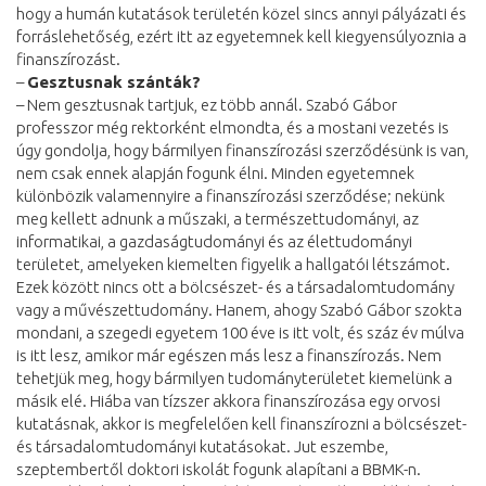
hogy a humán kutatások területén közel sincs annyi pályázati és
forráslehetőség, ezért itt az egyetemnek kell kiegyensúlyoznia a
finanszírozást.
–
Gesztusnak szánták?
– Nem gesztusnak tartjuk, ez több annál. Szabó Gábor
professzor még rektorként elmondta, és a mostani vezetés is
úgy gondolja, hogy bármilyen finanszírozási szerződésünk is van,
nem csak ennek alapján fogunk élni. Minden egyetemnek
különbözik valamennyire a finanszírozási szerződése; nekünk
meg kellett adnunk a műszaki, a természettudományi, az
informatikai, a gazdaságtudományi és az élettudományi
területet, amelyeken kiemelten figyelik a hallgatói létszámot.
Ezek között nincs ott a bölcsészet- és a társadalomtudomány
vagy a művészettudomány. Hanem, ahogy Szabó Gábor szokta
mondani, a szegedi egyetem 100 éve is itt volt, és száz év múlva
is itt lesz, amikor már egészen más lesz a finanszírozás. Nem
tehetjük meg, hogy bármilyen tudományterületet kiemelünk a
másik elé. Hiába van tízszer akkora finanszírozása egy orvosi
kutatásnak, akkor is megfelelően kell finanszírozni a bölcsészet-
és társadalomtudományi kutatásokat. Jut eszembe,
szeptembertől doktori iskolát fogunk alapítani a BBMK-n.