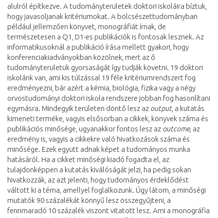
alulról építkezve. A tudományterületek doktori iskoláira bíztuk,
hogy javasoljanak kritériumokat. A bölcsészettudományban
például jellemzően könyvet, monográfiát írnak, de
természetesen a Q1, D1-es publikációk is fontosak lesznek. Az
informatikusoknál a publikáció írása mellett gyakori, hogy
konferenciakiadványokban közölnek, mert az ő
tudományterületük gyorsaságát így tudják követni. 19 doktori
iskolánk van, ami kis túlzással 19 féle kritériumrendszert fog
eredményezni, bár azért a kémia, biológia, fizika vagy a négy
orvostudományi doktori iskola rendszere jobban fog hasonlítani
egymásra. Mindegyik területen döntő lesz az
output
, a kutatás
kimeneti terméke, vagyis elsősorban a cikkek, könyvek száma és
publikációs minősége, ugyanakkor fontos lesz az
outcome
, az
eredmény is, vagyis a cikkekre való hivatkozások száma és
minősége. Ezek együtt adnak képet a tudományos munka
hatásáról. Ha a cikket minőségi kiadó fogadta el, az
tulajdonképpen a kutatás kiválóságát jelzi, ha pedig sokan
hivatkozzák, az azt jelenti, hogy tudományos érdeklődést
váltott ki a téma, amellyel foglalkozunk. Úgy látom, a minőségi
mutatók 90 százalékát könnyű lesz összegyűjteni, a
fennmaradó 10 százalék viszont vitatott lesz. Ami a monográfia