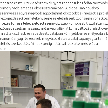
r ezred része. Ezek a részecskék gyors terjedésük és felhalmozódás
komoly problémát az ökoszisztémákban. A globálisan növekvő
zennyezés egyre nagyobb aggodalmat okoz többek mellett a proje
 mezőgazdasági termelékenységre és élelmiszerbiztonságra vonatkoz
nyezés forrása lehet például szennyvíziszap komposzt, tisztítatlan s
ezőgazdaságban használt műanyagfóliák. A klímaváltozás miatt gya
miatt a kiszáradt és repedezett talajban könnyebben és mélyebbre j
s nanoműanyag részecskék, megváltoztatva a talaj tápanyagtartalmát
lét és szerkezetét. Mindez pedig hatással lesz a termésre és a
ozamra.