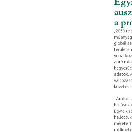
Egyr
ausz
a pr
„2050-re 
műanyagsz
globális
területen
vonatkoz
apró mik
hegycsúcs
adatok. A
változás
követése 
- Amikor
hatások k
Egyre kis
hallottuk 
mérete 1 
millimét