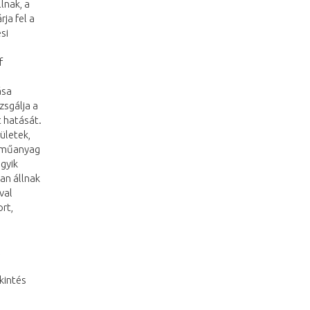
lnak, a
ja fel a
si
f
ása
zsgálja a
 hatását.
ületek,
noműanyag
gyik
an állnak
val
rt,
l
kintés