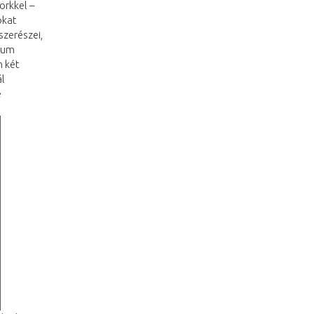
orkkel –
okat
szerészei,
rium
n két
l
e