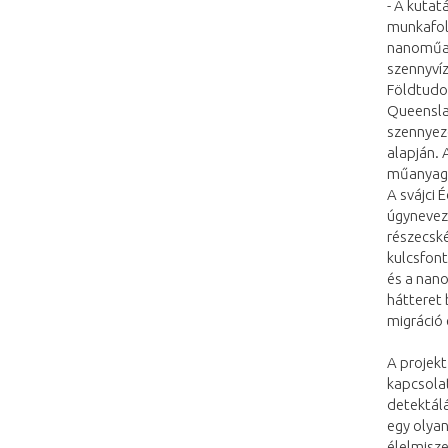
- A kuta
munkafoly
nanoműany
szennyvíz
Földtudom
Queensla
szennyez
alapján. 
műanyag 
A svájci 
úgynevez
részecské
kulcsfon
és a nan
hátteret 
migráció 
A projek
kapcsola
detektálá
egy olya
élelmisz