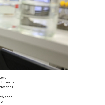
 lévő
nt a nano
rlását és
érdéshez.
 a