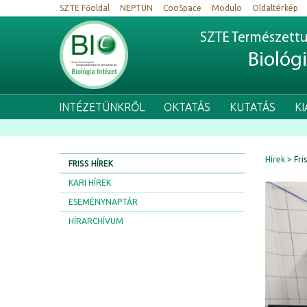
SZTE Főoldal
NEPTUN
CooSpace
Modulo
Oldaltérkép
SZTE Természettu
Biológ
INTÉZETÜNKRŐL
OKTATÁS
KUTATÁS
K
Hírek
Fri
FRISS HÍREK
KARI HÍREK
ESEMÉNYNAPTÁR
HÍRARCHÍVUM