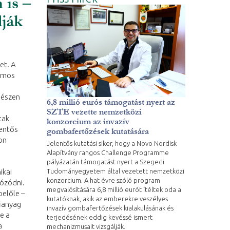
 is –
lják
et. A
ámos
gészen
6,8 millió eurós támogatást nyert az
SZTE vezette nemzetközi
tak
konzorcium az invazív
lentős
gombafertőzések kutatására
on
Jelentős kutatási siker, hogy a Novo Nordisk
Alapítvány rangos Challenge Programme
pályázatán támogatást nyert a Szegedi
Tudományegyetem által vezetett nemzetközi
ikai
konzorcium. A hat évre szóló program
rózódni.
megvalósítására 6,8 millió eurót ítéltek oda a
belőle –
kutatóknak, akik az emberekre veszélyes
űanyag
invazív gombafertőzések kialakulásának és
e a
terjedésének eddig kevéssé ismert
a
mechanizmusait vizsgálják.