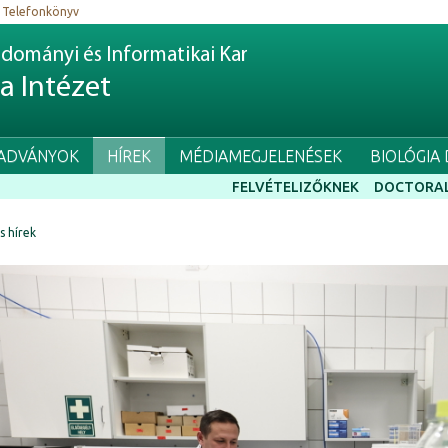
Telefonkönyv
dományi és Informatikai Kar
ia Intézet
IADVÁNYOK
HÍREK
MÉDIAMEGJELENÉSEK
BIOLÓGIA
FELVÉTELIZŐKNEK
DOCTORAL
ss hírek