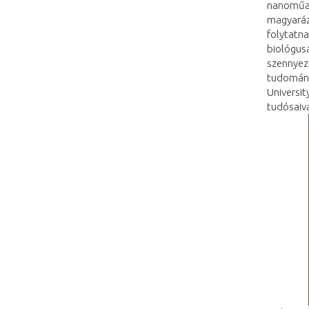
nanoműan
magyarázt
folytatna
biológusai
szennyez
tudomány
Universit
tudósaiva