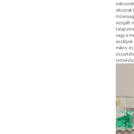
mikrométe
okoznak 
műanyags
vizsgált
talajszen
vagy a m
aszályok 
mikro- é
összetéte
termésh