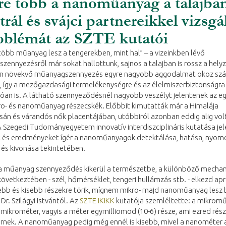
e több a nanoműanyag a talajban
trál és svájci partnereikkel vizsgá
oblémát az SZTE kutatói
több műanyag lesz a tengerekben, mint hal” – a vizeinkben lévő
ennyezésről már sokat hallottunk, sajnos a talajban is rossz a helyz
an növekvő műanyagszennyezés egyre nagyobb aggodalmat okoz sz
, így a mezőgazdasági termelékenységre és az élelmiszerbiztonságra
óan is. A látható szennyeződésnél nagyobb veszélyt jelentenek az e
ro- és nanoműanyag részecskék. Előbbit kimutatták már a Himalája
án és várandós nők placentájában, utóbbiról azonban eddig alig vol
 Szegedi Tudományegyetem innovatív interdiszciplináris kutatása je
t és eredményeket ígér a nanoműanyagok detektálása, hatása, nyom
és kivonása tekintetében.
 a műanyag szennyeződés kikerül a természetbe, a különböző mechan
övetkeztében - szél, hőmérséklet, tengeri hullámzás stb. - elkezd ap
ebb és kisebb részekre törik, mígnem mikro- majd nanoműanyag lesz 
Dr. Szilágyi Istvántól. Az
SZTE IKIKK
kutatója szemléltette: a mikrom
mikrométer, vagyis a méter egymilliomod (10-6) része, ami ezred rész
ernek. A nanoműanyag pedig még ennél is kisebb, mivel a nanométer 