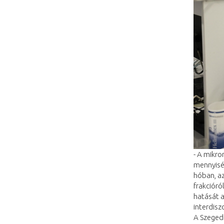
- A mikro
mennyiség
hóban, az
frakcióró
hatását a
interdisz
A Szeged