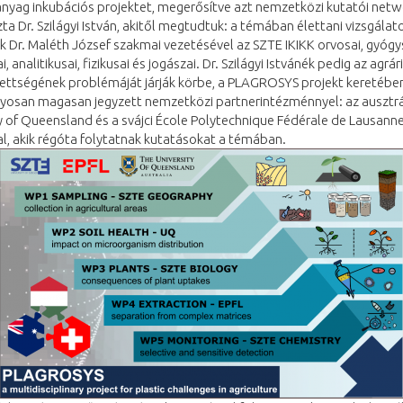
yag inkubációs projektet, megerősítve azt nemzetközi kutatói netw
a Dr. Szilágyi István, akitől megtudtuk: a témában élettani vizsgálat
k Dr. Maléth József szakmai vezetésével az SZTE IKIKK orvosai, gyógy
, analitikusai, fizikusai és jogászai. Dr. Szilágyi Istvánék pedig az agrá
ettségének problémáját járják körbe, a PLAGROSYS projekt keretébe
osan magasan jegyzett nemzetközi partnerintézménnyel: az ausztrá
y of Queensland és a svájci École Polytechnique Fédérale de Lausann
l, akik régóta folytatnak kutatásokat a témában.