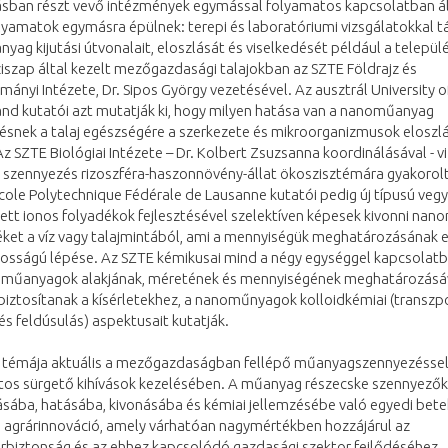
tásban részt vevő intézmények egymással folyamatos kapcsolatban ál
amatok egymásra épülnek: terepi és laboratóriumi vizsgálatokkal tár
ag kijutási útvonalait, eloszlását és viselkedését például a települé
iszap által kezelt mezőgazdasági talajokban az SZTE Földrajz és
ányi Intézete, Dr. Sipos György vezetésével. Az ausztrál University o
nd kutatói azt mutatják ki, hogy milyen hatása van a nanoműanyag
ésnek a talaj egészségére a szerkezete és mikroorganizmusok eloszl
Az SZTE Biológiai Intézete – Dr. Kolbert Zsuzsanna koordinálásával - vi
szennyezés rizoszféra-haszonnövény-állat ökoszisztémára gyakorolt
École Polytechnique Fédérale de Lausanne kutatói pedig új típusú vegy
ett ionos folyadékok fejlesztésével szelektíven képesek kivonni na
ket a víz vagy talajmintából, ami a mennyiségük meghatározásának e
tosságú lépése. Az SZTE kémikusai mind a négy egységgel kapcsolatb
oműanyagok alakjának, méretének és mennyiségének meghatározásá
biztosítanak a kísérletekhez, a nanoműnyagok kolloidkémiai (transzpo
és feldúsulás) aspektusait kutatják.
t témája aktuális a mezőgazdaságban fellépő műanyagszennyezésse
tos sürgető kihívások kezelésében. A műanyag részecske szennyezők
sába, hatásába, kivonásába és kémiai jellemzésébe való egyedi bete
n agrárinnováció, amely várhatóan nagymértékben hozzájárul az
erbiztonság és az ehhez kapcsolódó gazdasági szektor fejlődéséhez.