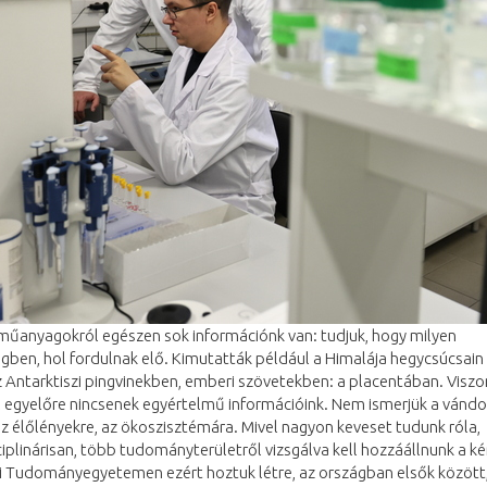
műanyagokról egészen sok információnk van: tudjuk, hogy milyen
ben, hol fordulnak elő. Kimutatták például a Himalája hegycsúcsain
 Antarktiszi pingvinekben, emberi szövetekben: a placentában. Viszo
l egyelőre nincsenek egyértelmű információink. Nem ismerjük a vándo
z élőlényekre, az ökoszisztémára. Mivel nagyon keveset tudunk róla,
ciplinárisan, több tudományterületről vizsgálva kell hozzáállnunk a k
i Tudományegyetemen ezért hoztuk létre, az országban elsők között,