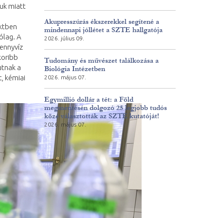
uk miatt
Akupresszúrás ékszerekkel segítené a
ktben
mindennapi jóllétet a SZTE hallgatója
ólag. A
2026. július 09.
zennyvíz
koribb
Tudomány és művészet találkozása a
utnak a
Biológia Intézetben
, kémiai
2026. május 07.
Egymillió dollár a tét: a Föld
megmentésén dolgozó 25 legjobb tudós
közé választották az SZTE kutatóját!
2026. május 07.