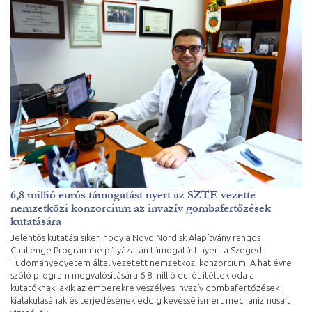
6,8 millió eurós támogatást nyert az SZTE vezette
nemzetközi konzorcium az invazív gombafertőzések
kutatására
Jelentős kutatási siker, hogy a Novo Nordisk Alapítvány rangos
Challenge Programme pályázatán támogatást nyert a Szegedi
Tudományegyetem által vezetett nemzetközi konzorcium. A hat évre
szóló program megvalósítására 6,8 millió eurót ítéltek oda a
kutatóknak, akik az emberekre veszélyes invazív gombafertőzések
kialakulásának és terjedésének eddig kevéssé ismert mechanizmusait