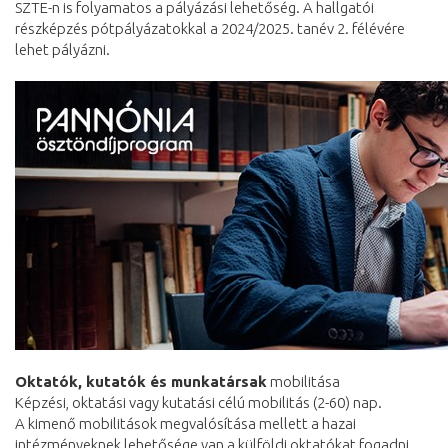
SZTE-n is folyamatos a pályázási lehetőség. A hallgatói
részképzés pótpályázatokkal a 2024/2025. tanév 2. félévére
lehet pályázni.
Oktatók, kutatók és munkatársak
mobilitása
Képzési, oktatási vagy kutatási célú mobilitás (2-60) nap.
A kimenő mobilitások megvalósítása mellett a hazai
intézményeknek lehetősége van a külföldi oktatókat fogadni