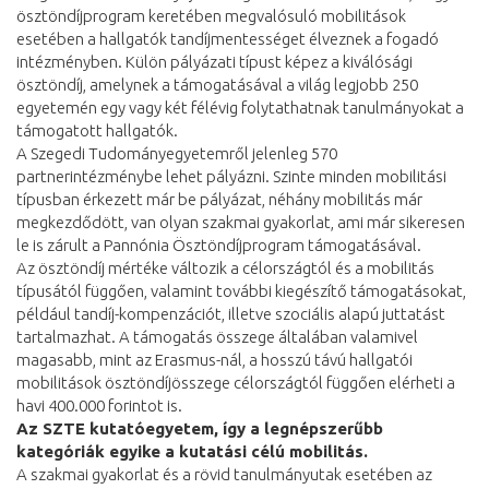
ösztöndíjprogram keretében megvalósuló mobilitások
esetében a hallgatók tandíjmentességet élveznek a fogadó
intézményben. Külön pályázati típust képez a kiválósági
ösztöndíj, amelynek a támogatásával a világ legjobb 250
egyetemén egy vagy két félévig folytathatnak tanulmányokat a
támogatott hallgatók.
A Szegedi Tudományegyetemről jelenleg 570
partnerintézménybe lehet pályázni. Szinte minden mobilitási
típusban érkezett már be pályázat, néhány mobilitás már
megkezdődött, van olyan szakmai gyakorlat, ami már sikeresen
le is zárult a Pannónia Ösztöndíjprogram támogatásával.
Az ösztöndíj mértéke változik a célországtól és a mobilitás
típusától függően, valamint további kiegészítő támogatásokat,
például tandíj-kompenzációt, illetve szociális alapú juttatást
tartalmazhat. A támogatás összege általában valamivel
magasabb, mint az Erasmus-nál, a hosszú távú hallgatói
mobilitások ösztöndíjösszege célországtól függően elérheti a
havi 400.000 forintot is.
Az SZTE kutatóegyetem, így a legnépszerűbb
kategóriák egyike a kutatási célú mobilitás.
A szakmai gyakorlat és a rövid tanulmányutak esetében az