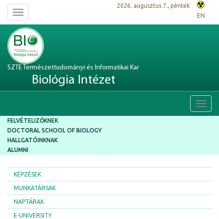
2026. augusztus 7., péntek
Toggle
EN
navigation
SZTE Természettudományi és Informatikai Kar
Biológia Intézet
Toggl
navig
FELVÉTELIZŐKNEK
DOCTORAL SCHOOL OF BIOLOGY
HALLGATÓINKNAK
ALUMNI
KÉPZÉSEK
MUNKATÁRSAK
NAPTÁRAK
E-UNIVERSITY