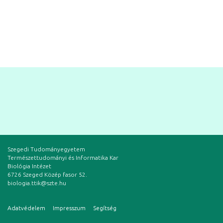
Szegedi Tudományegyetem
Természettudományi és Informatika Kar
Biológia Intézet
6726 Szeged Közép fasor 52.
biologia.ttik@szte.hu
Adatvédelem
Impresszum
Segítség