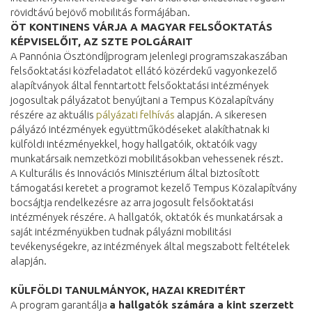
rövidtávú bejövő mobilitás formájában.
ÖT KONTINENS VÁRJA A MAGYAR FELSŐOKTATÁS
KÉPVISELŐIT, AZ SZTE POLGÁRAIT
A Pannónia Ösztöndíjprogram jelenlegi programszakaszában
felsőoktatási közfeladatot ellátó közérdekű vagyonkezelő
alapítványok által fenntartott felsőoktatási intézmények
jogosultak pályázatot benyújtani a Tempus Közalapítvány
részére az aktuális
pályázati felhívás
alapján. A sikeresen
pályázó intézmények együttműködéseket alakíthatnak ki
külföldi intézményekkel, hogy hallgatóik, oktatóik vagy
munkatársaik nemzetközi mobilitásokban vehessenek részt.
A Kulturális és Innovációs Minisztérium által biztosított
támogatási keretet a programot kezelő Tempus Közalapítvány
bocsájtja rendelkezésre az arra jogosult felsőoktatási
intézmények részére. A hallgatók, oktatók és munkatársak a
saját intézményükben tudnak pályázni mobilitási
tevékenységekre, az intézmények által megszabott feltételek
alapján.
KÜLFÖLDI TANULMÁNYOK, HAZAI KREDITÉRT
A program garantálja
a hallgatók számára a kint szerzett