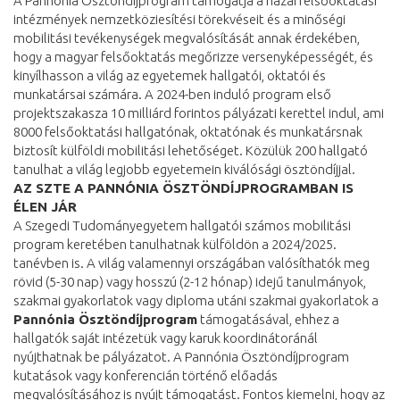
A Pannónia Ösztöndíjprogram támogatja a hazai felsőoktatási
intézmények nemzetköziesítési törekvéseit és a minőségi
mobilitási tevékenységek megvalósítását annak érdekében,
hogy a magyar felsőoktatás megőrizze versenyképességét, és
kinyílhasson a világ az egyetemek hallgatói, oktatói és
munkatársai számára. A 2024-ben induló program első
projektszakasza 10 milliárd forintos pályázati kerettel indul, ami
8000 felsőoktatási hallgatónak, oktatónak és munkatársnak
biztosít külföldi mobilitási lehetőséget. Közülük 200 hallgató
tanulhat a világ legjobb egyetemein kiválósági ösztöndíjjal.
AZ SZTE A PANNÓNIA ÖSZTÖNDÍJPROGRAMBAN IS
ÉLEN JÁR
A Szegedi Tudományegyetem hallgatói számos mobilitási
program keretében tanulhatnak külföldön a 2024/2025.
tanévben is. A világ valamennyi országában valósíthatók meg
rövid (5-30 nap) vagy hosszú (2-12 hónap) idejű tanulmányok,
szakmai gyakorlatok vagy diploma utáni szakmai gyakorlatok a
Pannónia Ösztöndíjprogram
támogatásával, ehhez a
hallgatók saját intézetük vagy karuk koordinátoránál
nyújthatnak be pályázatot. A Pannónia Ösztöndíjprogram
kutatások vagy konferencián történő előadás
megvalósításához is nyújt támogatást. Fontos kiemelni, hogy az