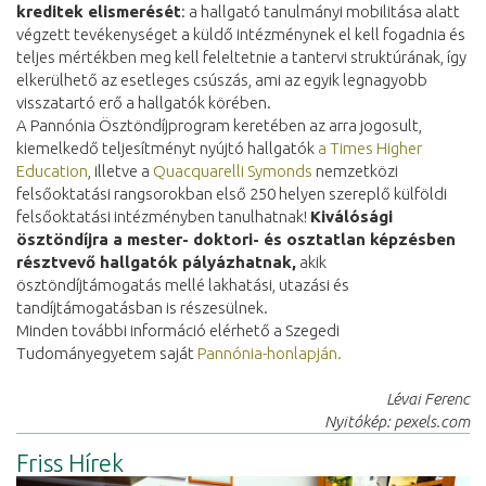
kreditek elismerését
: a hallgató tanulmányi mobilitása alatt
végzett tevékenységet a küldő intézménynek el kell fogadnia és
teljes mértékben meg kell feleltetnie a tantervi struktúrának, így
elkerülhető az esetleges csúszás, ami az egyik legnagyobb
visszatartó erő a hallgatók körében.
A Pannónia Ösztöndíjprogram keretében az arra jogosult,
kiemelkedő teljesítményt nyújtó hallgatók
a Times Higher
Education
, illetve a
Quacquarelli Symonds
nemzetközi
felsőoktatási rangsorokban első 250 helyen szereplő külföldi
felsőoktatási intézményben tanulhatnak!
Kiválósági
ösztöndíjra a mester- doktori- és osztatlan képzésben
résztvevő hallgatók pályázhatnak,
akik
ösztöndíjtámogatás mellé lakhatási, utazási és
tandíjtámogatásban is részesülnek.
Minden további információ elérhető a Szegedi
Tudományegyetem saját
Pannónia-honlapján.
Lévai Ferenc
Nyitókép: pexels.com
Friss Hírek