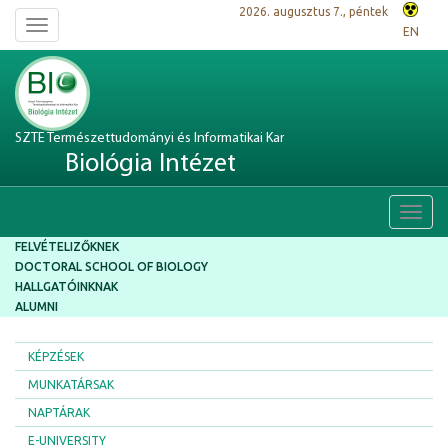
2026. augusztus 7., péntek
Toggle
EN
navigation
SZTE Természettudományi és Informatikai Kar
Biológia Intézet
Toggl
navig
FELVÉTELIZŐKNEK
DOCTORAL SCHOOL OF BIOLOGY
HALLGATÓINKNAK
ALUMNI
KÉPZÉSEK
MUNKATÁRSAK
NAPTÁRAK
E-UNIVERSITY