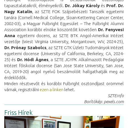
tapasztalataikról, élményeikről.
Dr. Jókay Károly
és
Prof. Dr.
Nagy Katalin
, az SZTE FOK Szájsebészeti Tanszék egyetemi
tanára (Cornell Medical College, Sloan-Kettering Cancer Center,
2002-03), a Magyar Fulbright Egyesület – The Fulbright Alumni
Association korábbi elnöke köszöntőit követően
Dr. Fenyvesi
Anna
egyetemi docens, az SZTE BTK Angol-Amerikai Intézet
vezetője (West Virginia University, Morgantown, WV, 2024-25),
Dr. Prónay Szabolcs
, az SZTE GTK Üzleti Tudományok Intézet
egyetemi docense (University of California, Berkeley, CA, 2024-
25) és
Dr. Hódi Ágnes
, a SZTE JGYPK Alkalmazott Pedagógiai
Intézet főiskolai docense (San Jose State University, San Jose,
CA, 2019-20) angol nyelvű beszámolóit hallgathatják meg az
érdeklődők.
Minden résztvevőt és korábbi Fulbright ösztöndíjast örömmel
várnak, regisztrálni
ezen a linken
lehet.
SZTEinfo
Borítókép: pexels.com
Friss Hírek