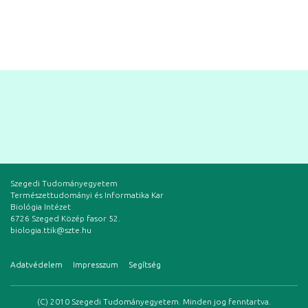
Szegedi Tudományegyetem
Természettudományi és Informatika Kar
Biológia Intézet
6726 Szeged Közép fasor 52.
biologia.ttik@szte.hu
Adatvédelem
Impresszum
Segítség
(C) 2010 Szegedi Tudományegyetem. Minden jog fenntartva.