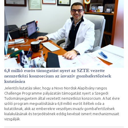
6,8 millió eurós támogatást nyert az SZTE vezette
nemzetközi konzorcium az invazív gombafertőzések
kutatására
Jelentős kutatási siker, hogy a Novo Nordisk Alapítvány rangos
Challenge Programme pályázatán támogatást nyert a Szegedi
Tudományegyetem által vezetett nemzetközi konzorcium. A hat évre
szóló program megvalósítására 6,8 millió eurót ítéltek oda a
kutatóknak, akik az emberekre veszélyes invazív gombafertőzések
kialakulásának és terjedésének eddig kevéssé ismert mechanizmusait
vizsgálják.