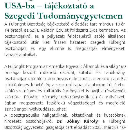
USA-ba – tájékoztató a
Szegedi Tudományegyetemen
A Fulbright Bizottság tájékoztató előadást tart március 10-én
14 órától az SZTE Rektori Épület földszinti 5-ös termében. Az
ösztöndíjakról és a pályázati feltételekről szóló általános
tájékoztató után két frissen hazatért szegedi Fulbright
ösztöndíjas és egy alumna is megosztják élményeiket,
tapasztalataikat.
A Fulbright Program az Amerikai Egyesült Államok és a világ 160
országa között működő oktatói, kutatói és tanulmányi
ösztöndíjakat kínáló tudományos és kulturális csereprogram. Ez
a különleges lehetőség a szakmai tapasztalatokon túl életre
szóló személyes és kulturális élményeket is nyújt a résztvevők
számára. Pályázni bármely tudományterületen és művészeti
ágban megszerzett felsőfokú végzettséggel és megfelelő
szintű angol nyelvtudással lehet.
A posztgraduális hallgatóknak, oktatóknak és kutatóknak
hirdetett ösztöndíjakról
Dr. Jókay Károly
, a Fulbright
Bizottság ügyvezető igazgatója tart előadást 2025. március 10-