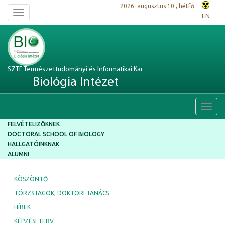
2026. augusztus 10., hétfő
Toggle
EN
navigation
SZTE Természettudományi és Informatikai Kar
Biológia Intézet
Toggl
navig
FELVÉTELIZŐKNEK
DOCTORAL SCHOOL OF BIOLOGY
HALLGATÓINKNAK
ALUMNI
KÖSZÖNTŐ
TÖRZSTAGOK, DOKTORI TANÁCS
HÍREK
KÉPZÉSI TERV