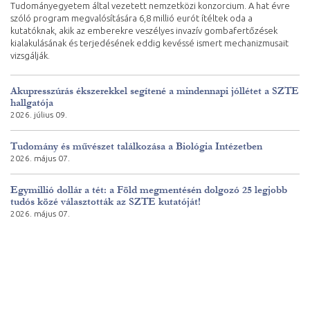
Tudományegyetem által vezetett nemzetközi konzorcium. A hat évre
szóló program megvalósítására 6,8 millió eurót ítéltek oda a
kutatóknak, akik az emberekre veszélyes invazív gombafertőzések
kialakulásának és terjedésének eddig kevéssé ismert mechanizmusait
vizsgálják.
Akupresszúrás ékszerekkel segítené a mindennapi jóllétet a SZTE
hallgatója
2026. július 09.
Tudomány és művészet találkozása a Biológia Intézetben
2026. május 07.
Egymillió dollár a tét: a Föld megmentésén dolgozó 25 legjobb
tudós közé választották az SZTE kutatóját!
2026. május 07.