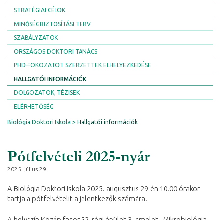
STRATÉGIAI CÉLOK
MINŐSÉGBIZTOSÍTÁSI TERV
SZABÁLYZATOK
ORSZÁGOS DOKTORI TANÁCS
PHD-FOKOZATOT SZERZETTEK ELHELYEZKEDÉSE
HALLGATÓI INFORMÁCIÓK
DOLGOZATOK, TÉZISEK
ELÉRHETŐSÉG
Biológia Doktori Iskola
Hallgatói információk
Pótfelvételi 2025-nyár
2025. július 29.
A Biológia Doktori Iskola 2025. augusztus 29-én 10.00 órakor
tartja a pótfelvételit a jelentkezők számára.
A helyszín Közép fasor 52, régi épület 3. emelet - Mikrobiológia