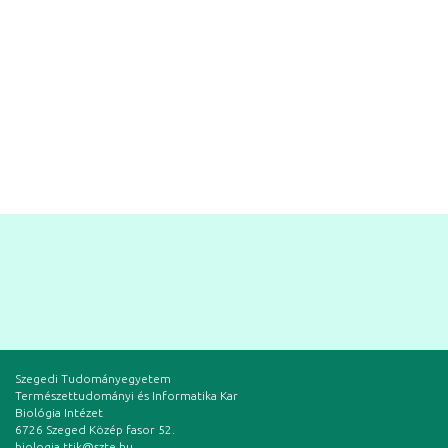
Szegedi Tudományegyetem
Természettudományi és Informatika Kar
Biológia Intézet
6726 Szeged Közép fasor 52.
biologia.ttik@szte.hu