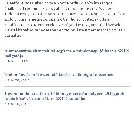
Jelentős kutatási siker, hogy a Novo Nordisk Alapítvány rangos
Challenge Programme pályázatán támogatást nyert a Szegedi
Tudományegyetem által vezetett nemzetközi konzorcium. A hat évre
szóló program megvalósítására 6,8 millió eurót ítéltek oda a
kutatóknak, akik az emberekre veszélyes invazív gombafertőzések
kialakulásának és terjedésének eddig kevéssé ismert mechanizmusait
vizsgálják.
Akupresszúrás ékszerekkel segítené a mindennapi jóllétet a SZTE
hallgatója
2026. július 09.
Tudomány és művészet találkozása a Biológia Intézetben
2026. május 07.
Egymillió dollár a tét: a Föld megmentésén dolgozó 25 legjobb
tudós közé választották az SZTE kutatóját!
2026. május 07.