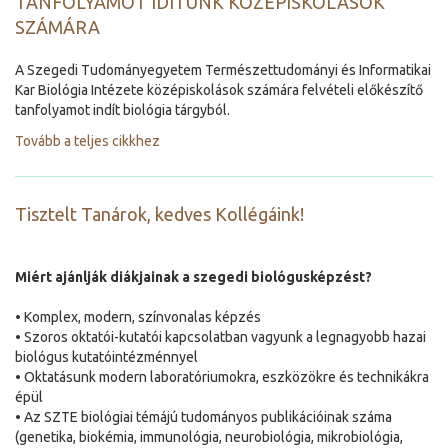
TANFOLYAMOT IDÍTUNK KÖZÉPISKOLÁSOK
SZÁMÁRA
A Szegedi Tudományegyetem Természettudományi és Informatikai
Kar Biológia Intézete középiskolások számára felvételi előkészítő
tanfolyamot indít biológia tárgyból.
Tovább a teljes cikkhez
Tisztelt Tanárok, kedves Kollégáink!
Miért ajánlják diákjainak a szegedi
biológusképzést?
• Komplex, modern, színvonalas képzés
• Szoros oktatói-kutatói kapcsolatban vagyunk a legnagyobb hazai
biológus kutatóintézménnyel
• Oktatásunk modern laboratóriumokra, eszközökre és technikákra
épül
• Az SZTE biológiai témájú tudományos publikációinak száma
(genetika, biokémia, immunológia, neurobiológia, mikrobiológia,