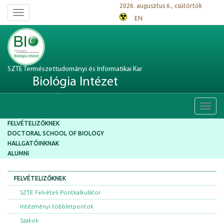
2026. augusztus 6., csütörtök
Toggle
EN
navigation
SZTE Természettudományi és Informatikai Kar
Biológia Intézet
Toggl
navig
FELVÉTELIZŐKNEK
DOCTORAL SCHOOL OF BIOLOGY
HALLGATÓINKNAK
ALUMNI
FELVÉTELIZŐKNEK
SZTE Felvételi Pontkalkulátor
Intézményi többletpontok
Szakok