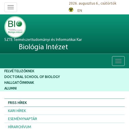
2026. augusztus 6., csütörtök
Toggle
EN
navigation
SZTE Természettudományi és Informatikai Kar
Biológia Intézet
Toggl
navig
FELVÉTELIZŐKNEK
DOCTORAL SCHOOL OF BIOLOGY
HALLGATÓINKNAK
ALUMNI
FRISS HÍREK
KARI HÍREK
ESEMÉNYNAPTÁR
HÍRARCHÍVUM