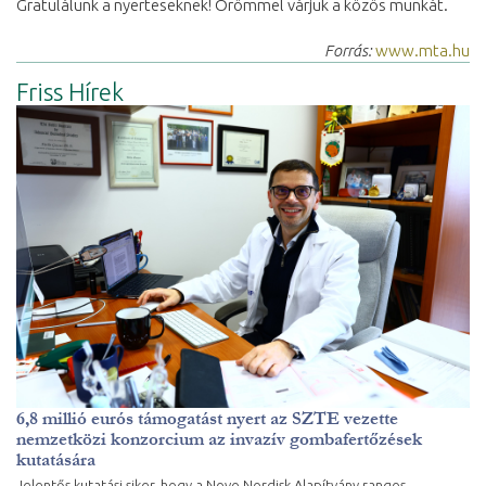
Gratulálunk a nyerteseknek! Örömmel várjuk a közös munkát.
Forrás:
www.mta.hu
Friss Hírek
6,8 millió eurós támogatást nyert az SZTE vezette
nemzetközi konzorcium az invazív gombafertőzések
kutatására
Jelentős kutatási siker, hogy a Novo Nordisk Alapítvány rangos