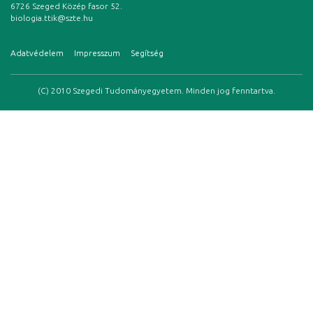
6726 Szeged Közép fasor 52.
biologia.ttik@szte.hu
Adatvédelem
Impresszum
Segítség
(C) 2010 Szegedi Tudományegyetem. Minden jog fenntartva.