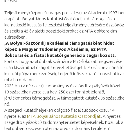
képvisel.
Teljesítményközpontú, magas presztízsű az Akadémia 1997-ben
alapított Bolyai János Kutatási Ösztöndíja. A támogatás a
kiemelkedő kutatás-fejlesztési teljesítmény elérésére ösztönöz
és segíti a 45 év alatti posztdoktorokat az MTA doktora cím
elérésében.
„
A Bolyai-ösztöndíj akadémiai támogatásként hidat
képez a Magyar Tudományos Akadémia, az MTA
doktorai és a fiatal kutatói generáció tagjai között.
Fontos, hogy az utóbbiak számára a PhD-fokozat megszerzése
után kiszámíthatóságot, tervezhetőséget biztosítson az önálló
kutatói pálya megkezdéséig terjedő időszakban” – olvasható az
mta.hu oldalon.
2023-ban a népszerű tudományos ösztöndíjra pályázók közel
19 százaléka nyerte el a havi 250 ezer forintot jelentő,
járulékmentes támogatást. A támogatott kutatók 36 százaléka
nő.
A szegedi kutatóhelyeken dolgozó fiatal tudósok közül 14
nyerte el az
MTA Bolyai János Kutatási Ösztöndíját
. A nyertes
szegedi pályázók tíz tudományterületet képviselnek. Közülük a
legtöbben, összesen öten az orvostudomány területéről