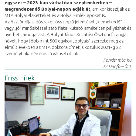
egyszer – 2023-ban várhatóan szeptemberben –
megrendezendő Bolyai-napon adják át
, amikor kiosztják az
MTA Bolyai Plaketteket és a Bolyai Emléklapokat is.
Az ösztöndíjas időszakot összegző jelentését „kiemelkedő”
vagy „jó” minősítéssel záró fiatal kutató ismételten pályázhat és
nyerhet támogatást. A Bolyai János Kutatási Ösztöndíj rangját
növeli, hogy több mint 500 egykori „bolyais” szerezte meg az
elmúlt években az MTA doktora címet, s közülük 2021-ig 22
személyt akadémikussá választottak.
Forrás: mta.hu
SZTEinfo – Ú. I.
Friss Hírek