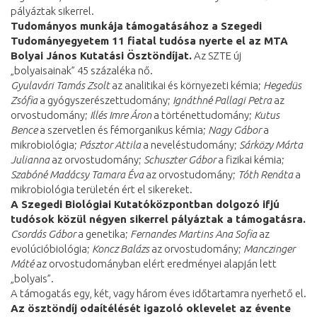
pályáztak sikerrel.
Tudományos munkája támogatásához a Szegedi
Tudományegyetem 11 fiatal tudósa nyerte el az MTA
Bolyai János Kutatási Ösztöndíjat.
Az SZTE új
„bolyaisainak” 45 százaléka nő.
Gyulavári Tamás Zsolt
az analitikai és környezeti kémia;
Hegedüs
Zsófia
a gyógyszerészettudomány;
Ignáthné Pallagi Petra
az
orvostudomány;
Illés Imre Áron
a történettudomány;
Kutus
Bence
a szervetlen és fémorganikus kémia;
Nagy Gábor
a
mikrobiológia;
Pásztor Attila
a neveléstudomány;
Sárközy Márta
Julianna
az orvostudomány;
Schuszter Gábor
a fizikai kémia;
Szabóné Madácsy Tamara Éva
az orvostudomány;
Tóth Renáta
a
mikrobiológia területén ért el sikereket.
A Szegedi Biológiai Kutatóközpontban dolgozó ifjú
tudósok közül négyen sikerrel pályáztak a támogatásra.
Csordás Gábor
a genetika;
Fernandes Martins Ana Sofia
az
evolúcióbiológia;
Koncz Balázs
az orvostudomány;
Manczinger
Máté
az orvostudományban elért eredményei alapján lett
„bolyais”.
A támogatás egy, két, vagy három éves időtartamra nyerhető el.
Az ösztöndíj odaítélését igazoló oklevelet az évente