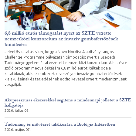
6,8 millió eurós támogatást nyert az SZTE vezette
nemzetközi konzorcium az invazív gombafertőzések
kutatására
Jelentős kutatási siker, hogy a Novo Nordisk Alapítvány rangos
Challenge Programme pályázatán támogatást nyert a Szegedi
Tudományegyetem által vezetett nemzetközi konzorcium. A hat évre
szóló program megvalósítására 6,8 millió eurót ítéltek oda a
kutatóknak, akik az emberekre veszélyes invazív gombafertőzések
kialakulásának és terjedésének eddig kevéssé ismert mechanizmusait
vizsgálják.
Akupresszúrás ékszerekkel segítené a mindennapi jóllétet a SZTE
hallgatója
2026. július 09.
Tudomány és művészet találkozása a Biológia Intézetben
2026. május 07.