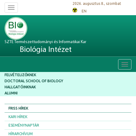
2026. augusztus 8., szombat
Toggle
EN
navigation
SZTE Természettudományi és Informatikai Kar
Biológia Intézet
Toggl
navig
FELVÉTELIZŐKNEK
DOCTORAL SCHOOL OF BIOLOGY
HALLGATÓINKNAK
ALUMNI
FRISS HÍREK
KARI HÍREK
ESEMÉNYNAPTÁR
HÍRARCHÍVUM