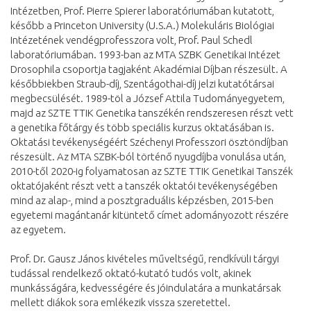
Intézetben, Prof. Pierre Spierer laboratóriumában kutatott,
később a Princeton University (U.S.A.) Molekuláris Biológiai
Intézetének vendégprofesszora volt, Prof. Paul Schedl
laboratóriumában. 1993-ban az MTA SZBK Genetikai Intézet
Drosophila csoportja tagjaként Akadémiai Díjban részesült. A
későbbiekben Straub-díj, Szentágothai-díj jelzi kutatótársai
megbecsülését. 1989-töl a József Attila Tudományegyetem,
majd az SZTE TTIK Genetika tanszékén rendszeresen részt vett
a genetika főtárgy és több speciális kurzus oktatásában is.
Oktatási tevékenységéért Széchenyi Professzori ösztöndíjban
részesült. Az MTA SZBK-ból történő nyugdíjba vonulása után,
2010-től 2020-ig folyamatosan az SZTE TTIK Genetikai Tanszék
oktatójaként részt vett a tanszék oktatói tevékenységében
mind az alap-, mind a posztgraduális képzésben, 2015-ben
egyetemi magántanár kitüntető címet adományozott részére
az egyetem.
Prof. Dr. Gausz János kivételes műveltségű, rendkívüli tárgyi
tudással rendelkező oktató-kutató tudós volt, akinek
munkásságára, kedvességére és jóindulatára a munkatársak
mellett diákok sora emlékezik vissza szeretettel.