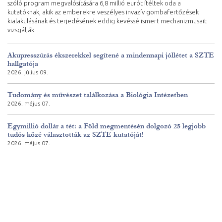
szóló program megvalósítására 6,8 millió eurót ítéltek oda a
kutatóknak, akik az emberekre veszélyes invazív gombafertőzések
kialakulásának és terjedésének eddig kevéssé ismert mechanizmusait
vizsgálják.
Akupresszúrás ékszerekkel segítené a mindennapi jóllétet a SZTE
hallgatója
2026. július 09.
Tudomány és művészet találkozása a Biológia Intézetben
2026. május 07.
Egymillió dollár a tét: a Föld megmentésén dolgozó 25 legjobb
tudós közé választották az SZTE kutatóját!
2026. május 07.