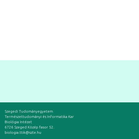
Szegedi Tudományegyetem
Természettudományi és Informatika Kar
Biológia Intézet
6726 Szeged Közép fasor 52.
biologia.ttik@szte.hu