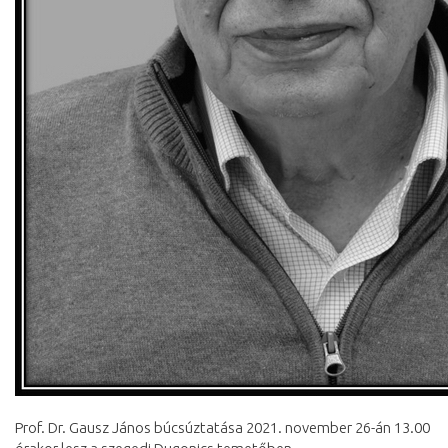
Prof. Dr. Gausz János búcsúztatása 2021. november 26-án 13.00