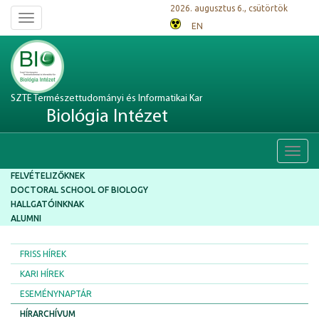
2026. augusztus 6., csütörtök
Toggle
EN
navigation
SZTE Természettudományi és Informatikai Kar
Biológia Intézet
Toggl
navig
FELVÉTELIZŐKNEK
DOCTORAL SCHOOL OF BIOLOGY
HALLGATÓINKNAK
ALUMNI
FRISS HÍREK
KARI HÍREK
ESEMÉNYNAPTÁR
HÍRARCHÍVUM