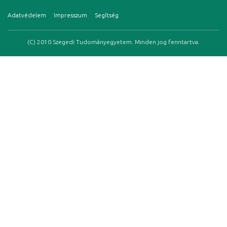
Adatvédelem
Impresszum
Segítség
(C) 2010 Szegedi Tudományegyetem. Minden jog fenntartva.