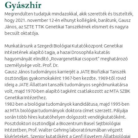
Gyászhír
Megrendülten tudatjuk mindazokkal, akik szerették és tisztelték,
hogy 2021. november 12-én elhunyt kollégánk, barátunk, Gausz
János, az SZTE TTIK Genetikai Tanszékének elismert és nagyra
becsült oktatója.
Munkatársunk a Szegedi Biológiai Kutatóközpont Genetikai
Intézetének alapító tagja, a hazai Drosophila kutatás
hagyományát elindító „Rovargenetikai csoport” meghatározó
személyisége volt. Prof. Dr.
Gausz János tudományos karrierjét a JATE Biofizikai Tanszék
ösztöndíjas gyakornokaként 1967-ben kezdte. 1969-től rövid
ideig a JATE Állattani tanszék tudományos segédmunkatársa
volt, majd 1970-ben alapító tagként csatlakozott az MTA SZBK
Genetikai Intézethez.
1982-ben a biológiai tudományok kandidátusa, majd 1995-ben
az MTA biológiai tudományok doktora címet szerzett. Pályája
során több híres kutatóhelyen dolgozott vendégkutatóként.
Posztdoktori ösztöndíjjal a Biozentrum Basel Sejtbiológiai
Intézetben, Prof. Walter Gehring laboratóriumában végzett
kísérleteket. Szenior kutatóként a Genfi Egyetem Állatbiológiai