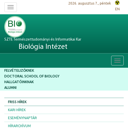
2026. augusztus 7., péntek
Toggle
EN
navigation
SZTE Természettudományi és Informatikai Kar
Biológia Intézet
Toggl
navig
FELVÉTELIZŐKNEK
DOCTORAL SCHOOL OF BIOLOGY
HALLGATÓINKNAK
ALUMNI
FRISS HÍREK
KARI HÍREK
ESEMÉNYNAPTÁR
HÍRARCHÍVUM