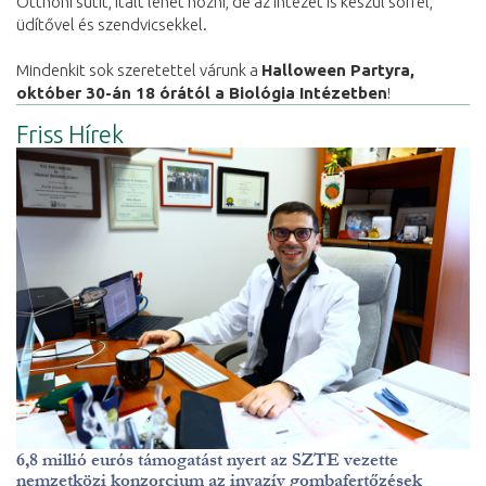
Otthoni sütit, italt lehet hozni, de az intézet is készül sörrel,
üdítővel és szendvicsekkel.
Mindenkit sok szeretettel várunk a
Halloween Partyra,
október 30-án 18 órától a Biológia Intézetben
!
Friss Hírek
6,8 millió eurós támogatást nyert az SZTE vezette
nemzetközi konzorcium az invazív gombafertőzések