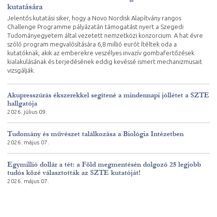
kutatására
Jelentős kutatási siker, hogy a Novo Nordisk Alapítvány rangos
Challenge Programme pályázatán támogatást nyert a Szegedi
Tudományegyetem által vezetett nemzetközi konzorcium. A hat évre
szóló program megvalósítására 6,8 millió eurót ítéltek oda a
kutatóknak, akik az emberekre veszélyes invazív gombafertőzések
kialakulásának és terjedésének eddig kevéssé ismert mechanizmusait
vizsgálják.
Akupresszúrás ékszerekkel segítené a mindennapi jóllétet a SZTE
hallgatója
2026. július 09.
Tudomány és művészet találkozása a Biológia Intézetben
2026. május 07.
Egymillió dollár a tét: a Föld megmentésén dolgozó 25 legjobb
tudós közé választották az SZTE kutatóját!
2026. május 07.