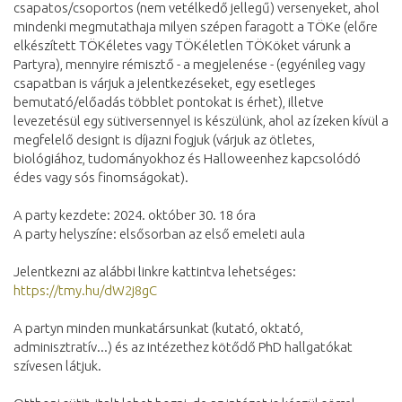
csapatos/csoportos (nem vetélkedő jellegű) versenyeket, ahol
mindenki megmutathaja milyen szépen faragott a TÖKe (előre
elkészített TÖKéletes vagy TÖKéletlen TÖKöket várunk a
Partyra), mennyire rémisztő - a megjelenése - (egyénileg vagy
csapatban is várjuk a jelentkezéseket, egy esetleges
bemutató/előadás többlet pontokat is érhet), illetve
levezetésül egy sütiversennyel is készülünk, ahol az ízeken kívül a
megfelelő designt is díjazni fogjuk (várjuk az ötletes,
biológiához, tudományokhoz és Halloweenhez kapcsolódó
édes vagy sós finomságokat).
A party kezdete: 2024. október 30. 18 óra
A party helyszíne: elsősorban az első emeleti aula
Jelentkezni az alábbi linkre kattintva lehetséges:
https://tmy.hu/dW2j8gC
A partyn minden munkatársunkat (kutató, oktató,
adminisztratív...) és az intézethez kötődő PhD hallgatókat
szívesen látjuk.