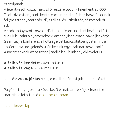
csatoljanak.
A jelentkezők közül max. 2 fő részére tudunk fejenként 25.000
Ft-ot biztosítani, amit konferencia megjelenéshez használhatnak
fel (poszter nyomtatási díj, szállás- és útiköltség, részvételi díj
stb.).
Az adományozott ösztöndíjat a konferencia jelentkezése előtt
tudjuk kiutalni a nyerteseknek, amennyiben csatolnak díjbekérőt
(számlát) a konferencia költségeivel kapcsolatban, valamint a
konferencia megjelenés után kérünk egy szakmai beszámolót.
A nyerteseknek az ösztöndíj mellé kiállítunk egy oklevelet is.
A felhívás kezdete
: 2024. május 10.
A felhívás vége
: 2024. május 31.
Döntés:
2024. június 15
-ig e-mailben értesítjük a hallgatókat.
Pályázati anyagokat a következő e-mail címre kérjük leadni: e-
mail cím a letölthető
dokumentumban
Jelentkezési lap