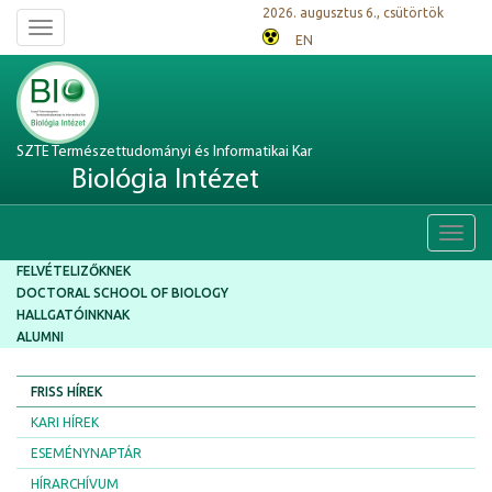
2026. augusztus 6., csütörtök
Toggle
EN
navigation
SZTE Természettudományi és Informatikai Kar
Biológia Intézet
Toggl
navig
FELVÉTELIZŐKNEK
DOCTORAL SCHOOL OF BIOLOGY
HALLGATÓINKNAK
ALUMNI
FRISS HÍREK
KARI HÍREK
ESEMÉNYNAPTÁR
HÍRARCHÍVUM