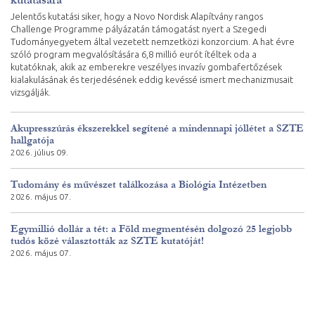
Jelentős kutatási siker, hogy a Novo Nordisk Alapítvány rangos
Challenge Programme pályázatán támogatást nyert a Szegedi
Tudományegyetem által vezetett nemzetközi konzorcium. A hat évre
szóló program megvalósítására 6,8 millió eurót ítéltek oda a
kutatóknak, akik az emberekre veszélyes invazív gombafertőzések
kialakulásának és terjedésének eddig kevéssé ismert mechanizmusait
vizsgálják.
Akupresszúrás ékszerekkel segítené a mindennapi jóllétet a SZTE
hallgatója
2026. július 09.
Tudomány és művészet találkozása a Biológia Intézetben
2026. május 07.
Egymillió dollár a tét: a Föld megmentésén dolgozó 25 legjobb
tudós közé választották az SZTE kutatóját!
2026. május 07.