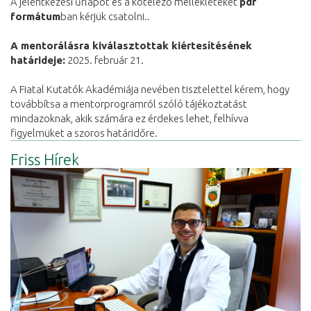
A jelentkezési űrlapot és a kötelező mellékleteket
pdf
formátum
ban kérjük csatolni..
A mentorálásra kiválasztottak kiértesítésének
határideje:
2025. február 21.
A Fiatal Kutatók Akadémiája nevében tisztelettel kérem, hogy
továbbítsa a mentorprogramról szóló tájékoztatást
mindazoknak, akik számára ez érdekes lehet, felhívva
figyelmüket a szoros határidőre.
Friss Hírek