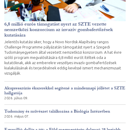
6,8 millió eurós támogatást nyert az SZTE vezette
nemzetközi konzorcium az invazív gombafertőzések
kutatására
Jelentős kutatási siker, hogy a Novo Nordisk Alapítvány rangos
Challenge Programme pályázatán támogatást nyert a Szegedi
Tudományegyetem által vezetett nemzetközi konzorcium. A hat évre
szóló program megvalósítására 6,8 millió eurót ítéltek oda a
kutatóknak, akik az emberekre veszélyes invazív gombafertőzések
kialakulásának és terjedésének eddig kevéssé ismert mechanizmusait
vizsgálják.
Akupresszúrás ékszerekkel segítené a mindennapi jóllétet a SZTE
hallgatója
2026. július 09.
Tudomány és művészet találkozása a Biológia Intézetben
2026. május 07.
Egymillió dollár a tét: a Föld megmentésén dolgozó 25 legjobb