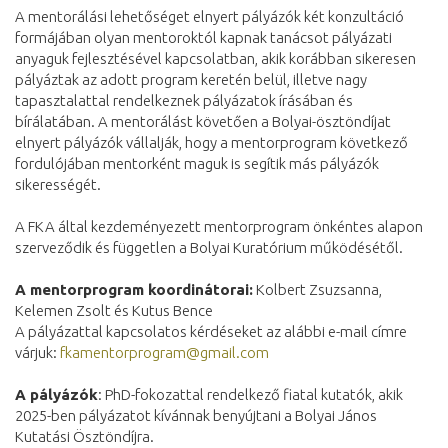
A mentorálási lehetőséget elnyert pályázók két konzultáció
formájában olyan mentoroktól kapnak tanácsot pályázati
anyaguk fejlesztésével kapcsolatban, akik korábban sikeresen
pályáztak az adott program keretén belül, illetve nagy
tapasztalattal rendelkeznek pályázatok írásában és
bírálatában. A mentorálást követően a Bolyai-ösztöndíjat
elnyert pályázók vállalják, hogy a mentorprogram következő
fordulójában mentorként maguk is segítik más pályázók
sikerességét.
A FKA által kezdeményezett mentorprogram önkéntes alapon
szerveződik és független a Bolyai Kuratórium működésétől.
A mentorprogram koordinátorai:
Kolbert Zsuzsanna,
Kelemen Zsolt és Kutus Bence
A pályázattal kapcsolatos kérdéseket az alábbi e-mail címre
várjuk:
fkamentorprogram@gmail.com
A pályázók
: PhD-fokozattal rendelkező fiatal kutatók, akik
2025-ben pályázatot kívánnak benyújtani a Bolyai János
Kutatási Ösztöndíjra.