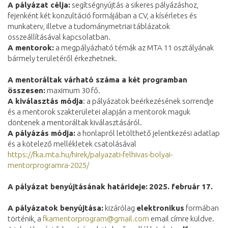
A pályázat célja:
segítségnyújtás a sikeres pályázáshoz,
fejenként két konzultáció formájában a CV, a kísérletes és
munkaterv, illetve a tudománymetriai táblázatok
összeállításával kapcsolatban.
A mentorok:
a megpályázható témák az MTA 11 osztályának
bármely területéről érkezhetnek.
A mentoráltak várható száma a két programban
összesen:
maximum 30 fő.
A kiválasztás módja
: a pályázatok beérkezésének sorrendje
és a mentorok szakterületei alapján a mentorok maguk
döntenek a mentoráltak kiválasztásáról.
A pályázás módja:
a honlapról letölthető jelentkezési adatlap
és a kötelező mellékletek csatolásával
https://fka.mta.hu/hirek/
palyazati-felhivas-bolyai-
mentorprogramra-2025/
A pályázat benyújtásának határideje:
2025. február 17.
A pályázatok benyújtása:
kizárólag
elektronikus
formában
történik, a
fkamentorprogram@gmail.com
email címre küldve.