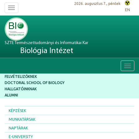
2026. augusztus 7., péntek
Toggle
EN
navigation
SZTE Természettudományi és Informatikai Kar
Biológia Intézet
Toggl
navig
FELVÉTELIZŐKNEK
DOCTORAL SCHOOL OF BIOLOGY
HALLGATÓINKNAK
ALUMNI
KÉPZÉSEK
MUNKATÁRSAK
NAPTÁRAK
E-UNIVERSITY