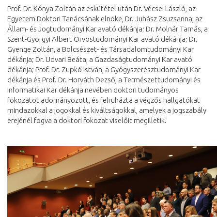
Prof. Dr. Kónya Zoltán az eskütétel után Dr. Vécsei László, az
Egyetem Doktori Tanácsának elnöke, Dr. Juhász Zsuzsanna, az
Állam- és Jogtudományi Kar avató dékánja; Dr. Molnár Tamás, a
Szent-Györgyi Albert Orvostudományi Kar avató dékánja; Dr.
Gyenge Zoltán, a Bölcsészet- és Társadalomtudományi Kar
dékánja; Dr. Udvari Beáta, a Gazdaságtudományi Kar avató
dékánja; Prof. Dr. Zupkó István, a Gyógyszerésztudományi Kar
dékánja és Prof. Dr. Horváth Dezső, a Természettudományi és
Informatikai Kar dékánja nevében doktori tudományos
fokozatot adományozott, és felruházta a végzős hallgatókat
mindazokkal a jogokkal és kiváltságokkal, amelyek a jogszabály
erejénél fogva a doktori fokozat viselőit megilletik.