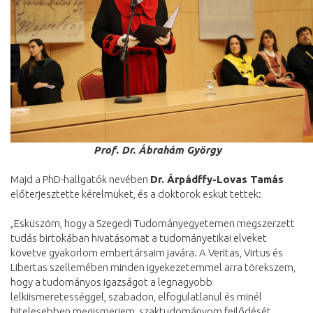
Prof. Dr. Ábrahám György
Majd a PhD-hallgatók nevében
Dr. Árpádffy-Lovas Tamás
előterjesztette kérelmüket, és a doktorok esküt tettek:
„Esküszöm, hogy a Szegedi Tudományegyetemen megszerzett
tudás birtokában hivatásomat a tudományetikai elveket
követve gyakorlom embertársaim javára. A Veritas, Virtus és
Libertas szellemében minden igyekezetemmel arra törekszem,
hogy a tudományos igazságot a legnagyobb
lelkiismeretességgel, szabadon, elfogulatlanul és minél
hitelesebben megismerjem, szaktudományom fejlődését