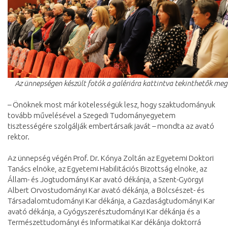
Az ünnepségen készült fotók a galériára kattintva tekinthetők meg
– Önöknek most már kötelességük lesz, hogy szaktudományuk
tovább művelésével a Szegedi Tudományegyetem
tisztességére szolgálják embertársaik javát – mondta az avató
rektor.
Az ünnepség végén Prof. Dr. Kónya Zoltán az Egyetemi Doktori
Tanács elnöke, az Egyetemi Habilitációs Bizottság elnöke, az
Állam- és Jogtudományi Kar avató dékánja, a Szent-Györgyi
Albert Orvostudományi Kar avató dékánja, a Bölcsészet- és
Társadalomtudományi Kar dékánja, a Gazdaságtudományi Kar
avató dékánja, a Gyógyszerésztudományi Kar dékánja és a
Természettudományi és Informatikai Kar dékánja doktorrá