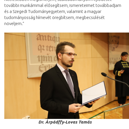
további munkámmal elősegítsem, ismereteimet továbbadjam
és a Szegedi Tudományegyetem, valamint a magyar
tudományosság hírnevét öregbítsem, megbecsülését
növeljem.”
Dr. Árpádffy-Lovas Tamás