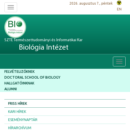
2026. augusztus 7., péntek
Toggle
EN
navigation
SZTE Természettudományi és Informatikai Kar
Biológia Intézet
Toggl
navig
FELVÉTELIZŐKNEK
DOCTORAL SCHOOL OF BIOLOGY
HALLGATÓINKNAK
ALUMNI
FRISS HÍREK
KARI HÍREK
ESEMÉNYNAPTÁR
HÍRARCHÍVUM