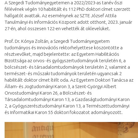
A Szegedi Tudományegyetemen a 2022/2023-as tanév őszi
félévének végén 10 habilitált és 112 PhD doktori címet szerzett
hallgatót avattak. Az eseménynek az SZTE József Attila
Tanulmányi és Információs Központ adott otthont, 2023. január
27-én, ahol összesen 122-en vehették át oklevelüket.
Prof. Dr. Kónya Zoltán, a Szegedi Tudományegyetem
tudományos és innovációs rektorhelyettese köszöntötte a
résztvevőket, majd bejelentette: az Egyetem Habilitációs
Bizottsága az orvos- és gyógyszertudományok területén 6, a
bölcsészet- és társadalomtudományok területén 2, valamint a
természet- és műszaki tudományok területén ugyancsak 2
habilitált doktor címet ítélt oda. Az Egyetem Doktori Tanácsa az
Állam- és Jogtudományi Karon 3, a Szent-Györgyi Albert
Orvostudományi Karon 26, a Bölcsészet- és
Társadalomtudományi Karon 13, a Gazdaságtudományi Karon
2, a Gyógyszerésztudományi Karon 13, a Természettudományi
és Informatikai Karon 55 doktori fokozatot adományozott.