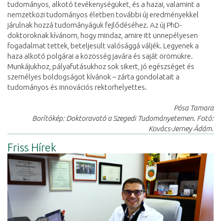
tudományos, alkotó tevékenységüket, és a hazai, valamint a
nemzetközi tudományos életben további új eredményekkel
járulnak hozzá tudományáguk fejlődéséhez. Az új PhD-
doktoroknak kívánom, hogy mindaz, amire itt ünnepélyesen
fogadalmat tettek, beteljesült valósággá váljék. Legyenek a
haza alkotó polgárai a közösség javára és saját örömükre.
Munkájukhoz, pályafutásukhoz sok sikert, jó egészséget és
személyes boldogságot kívánok – zárta gondolatait a
tudományos és innovációs rektorhelyettes.
Pósa Tamara
Borítókép: Doktoravató a Szegedi Tudományetemen. Fotó:
Kovács-Jerney Ádám.
Friss Hírek