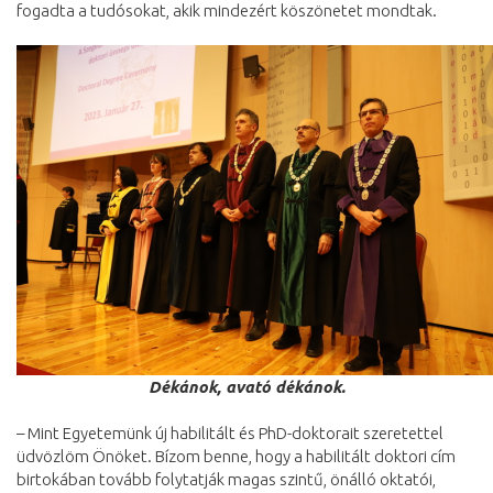
fogadta a tudósokat, akik mindezért köszönetet mondtak.
Dékánok, avató dékánok.
– Mint Egyetemünk új habilitált és PhD-doktorait szeretettel
üdvözlöm Önöket. Bízom benne, hogy a habilitált doktori cím
birtokában tovább folytatják magas szintű, önálló oktatói,