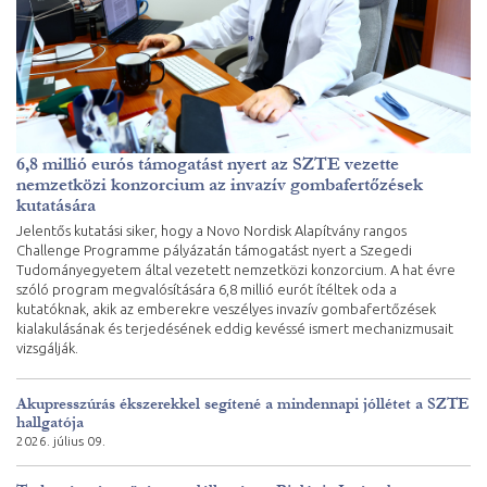
6,8 millió eurós támogatást nyert az SZTE vezette
nemzetközi konzorcium az invazív gombafertőzések
kutatására
Jelentős kutatási siker, hogy a Novo Nordisk Alapítvány rangos
Challenge Programme pályázatán támogatást nyert a Szegedi
Tudományegyetem által vezetett nemzetközi konzorcium. A hat évre
szóló program megvalósítására 6,8 millió eurót ítéltek oda a
kutatóknak, akik az emberekre veszélyes invazív gombafertőzések
kialakulásának és terjedésének eddig kevéssé ismert mechanizmusait
vizsgálják.
Akupresszúrás ékszerekkel segítené a mindennapi jóllétet a SZTE
hallgatója
2026. július 09.