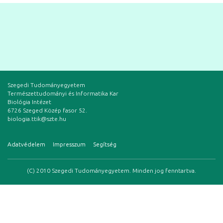
Szegedi Tudományegyetem
Természettudományi és Informatika Kar
Biológia Intézet
6726 Szeged Közép fasor 52.
biologia.ttik@szte.hu
Adatvédelem
Impresszum
Segítség
(C) 2010 Szegedi Tudományegyetem. Minden jog fenntartva.