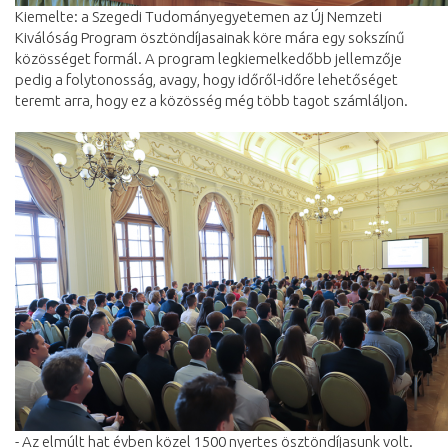
Kiemelte: a Szegedi Tudományegyetemen az Új Nemzeti
Kiválóság Program ösztöndíjasainak köre mára egy sokszínű
közösséget formál. A program legkiemelkedőbb jellemzője
pedig a folytonosság, avagy, hogy időről-időre lehetőséget
teremt arra, hogy ez a közösség még több tagot számláljon.
- Az elmúlt hat évben közel 1500 nyertes ösztöndíjasunk volt.