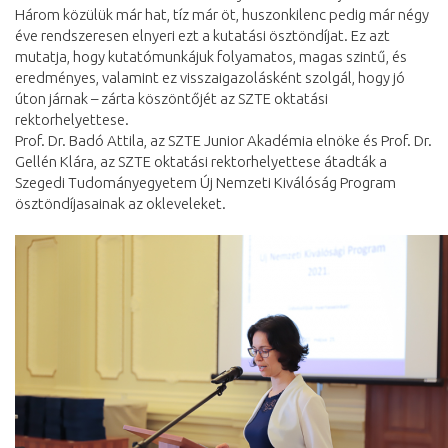
Három közülük már hat, tíz már öt, huszonkilenc pedig már négy
éve rendszeresen elnyeri ezt a kutatási ösztöndíjat. Ez azt
mutatja, hogy kutatómunkájuk folyamatos, magas szintű, és
eredményes, valamint ez visszaigazolásként szolgál, hogy jó
úton járnak – zárta köszöntőjét az SZTE oktatási
rektorhelyettese.
Prof. Dr. Badó Attila, az SZTE Junior Akadémia elnöke és Prof. Dr.
Gellén Klára, az SZTE oktatási rektorhelyettese átadták a
Szegedi Tudományegyetem Új Nemzeti Kiválóság Program
ösztöndíjasainak az okleveleket.