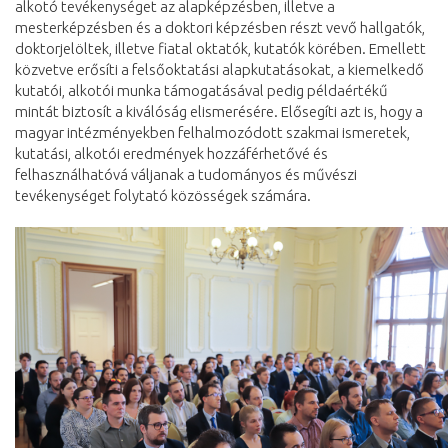
alkotó tevékenységet az alapképzésben, illetve a
mesterképzésben és a doktori képzésben részt vevő hallgatók,
doktorjelöltek, illetve fiatal oktatók, kutatók körében. Emellett
közvetve erősíti a felsőoktatási alapkutatásokat, a kiemelkedő
kutatói, alkotói munka támogatásával pedig példaértékű
mintát biztosít a kiválóság elismerésére. Elősegíti azt is, hogy a
magyar intézményekben felhalmozódott szakmai ismeretek,
kutatási, alkotói eredmények hozzáférhetővé és
felhasználhatóvá váljanak a tudományos és művészi
tevékenységet folytató közösségek számára.