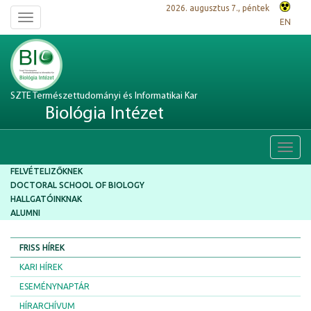
2026. augusztus 7., péntek
Toggle
EN
navigation
SZTE Természettudományi és Informatikai Kar
Biológia Intézet
Toggl
navig
FELVÉTELIZŐKNEK
DOCTORAL SCHOOL OF BIOLOGY
HALLGATÓINKNAK
ALUMNI
FRISS HÍREK
KARI HÍREK
ESEMÉNYNAPTÁR
HÍRARCHÍVUM