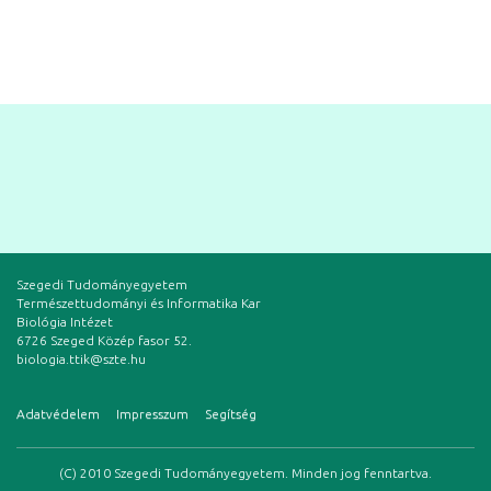
Szegedi Tudományegyetem
Természettudományi és Informatika Kar
Biológia Intézet
6726 Szeged Közép fasor 52.
biologia.ttik@szte.hu
Adatvédelem
Impresszum
Segítség
(C) 2010 Szegedi Tudományegyetem. Minden jog fenntartva.