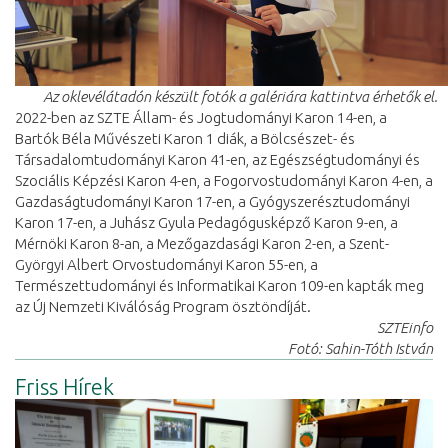
Az oklevélátadón készült fotók a galériára kattintva érhetők el.
2022-ben az SZTE Állam- és Jogtudományi Karon 14-en, a
Bartók Béla Művészeti Karon 1 diák, a Bölcsészet- és
Társadalomtudományi Karon 41-en, az Egészségtudományi és
Szociális Képzési Karon 4-en, a Fogorvostudományi Karon 4-en, a
Gazdaságtudományi Karon 17-en, a Gyógyszerésztudományi
Karon 17-en, a Juhász Gyula Pedagógusképző Karon 9-en, a
Mérnöki Karon 8-an, a Mezőgazdasági Karon 2-en, a Szent-
Györgyi Albert Orvostudományi Karon 55-en, a
Természettudományi és Informatikai Karon 109-en kapták meg
az Új Nemzeti Kiválóság Program ösztöndíját.
SZTEinfo
Fotó: Sahin-Tóth István
Friss Hírek