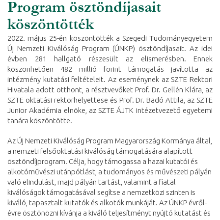
Program ösztöndíjasait
köszöntötték
2022. május 25-én köszöntötték a Szegedi Tudományegyetem
Új Nemzeti Kiválóság Program (ÚNKP) ösztöndíjasait. Az idei
évben 281 hallgató részesült az elismerésben. Ennek
köszönhetően 482 millió forint támogatás javította az
intézmény kutatási feltételeit. Az eseménynek az SZTE Rektori
Hivatala adott otthont, a résztvevőket Prof. Dr. Gellén Klára, az
SZTE oktatási rektorhelyettese és Prof. Dr. Badó Attila, az SZTE
Junior Akadémia elnöke, az SZTE ÁJTK intézetvezető egyetemi
tanára köszöntötte.
Az Új Nemzeti Kiválóság Program Magyarország Kormánya által,
a nemzeti felsőoktatási kiválóság támogatására alapított
ösztöndíjprogram. Célja, hogy támogassa a hazai kutatói és
alkotóművészi utánpótlást, a tudományos és művészeti pályán
való elindulást, majd pályán tartást, valamint a fiatal
kiválóságok támogatásával segítse a nemzetközi szinten is
kiváló, tapasztalt kutatók és alkotók munkáját. Az ÚNKP évről-
évre ösztönözni kívánja a kiváló teljesítményt nyújtó kutatást és