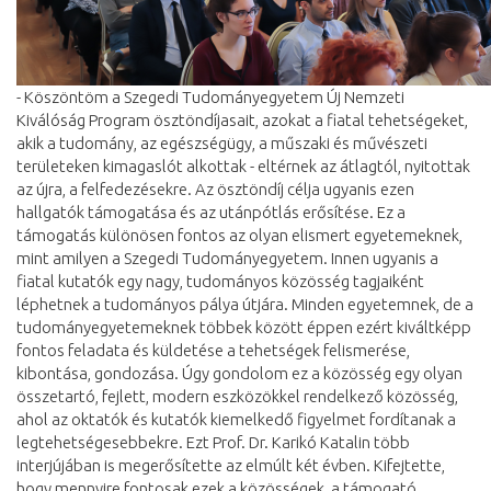
- Köszöntöm a Szegedi Tudományegyetem Új Nemzeti
Kiválóság Program ösztöndíjasait, azokat a fiatal tehetségeket,
akik a tudomány, az egészségügy, a műszaki és művészeti
területeken kimagaslót alkottak - eltérnek az átlagtól, nyitottak
az újra, a felfedezésekre. Az ösztöndíj célja ugyanis ezen
hallgatók támogatása és az utánpótlás erősítése. Ez a
támogatás különösen fontos az olyan elismert egyetemeknek,
mint amilyen a Szegedi Tudományegyetem. Innen ugyanis a
fiatal kutatók egy nagy, tudományos közösség tagjaiként
léphetnek a tudományos pálya útjára. Minden egyetemnek, de a
tudományegyetemeknek többek között éppen ezért kiváltképp
fontos feladata és küldetése a tehetségek felismerése,
kibontása, gondozása. Úgy gondolom ez a közösség egy olyan
összetartó, fejlett, modern eszközökkel rendelkező közösség,
ahol az oktatók és kutatók kiemelkedő figyelmet fordítanak a
legtehetségesebbekre. Ezt Prof. Dr. Karikó Katalin több
interjújában is megerősítette az elmúlt két évben. Kifejtette,
hogy mennyire fontosak ezek a közösségek, a támogató,