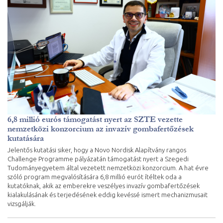
6,8 millió eurós támogatást nyert az SZTE vezette
nemzetközi konzorcium az invazív gombafertőzések
kutatására
Jelentős kutatási siker, hogy a Novo Nordisk Alapítvány rangos
Challenge Programme pályázatán támogatást nyert a Szegedi
Tudományegyetem által vezetett nemzetközi konzorcium. A hat évre
szóló program megvalósítására 6,8 millió eurót ítéltek oda a
kutatóknak, akik az emberekre veszélyes invazív gombafertőzések
kialakulásának és terjedésének eddig kevéssé ismert mechanizmusait
vizsgálják.