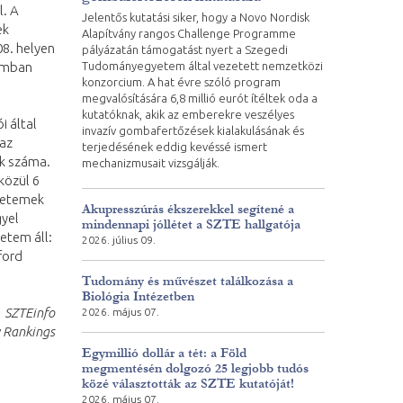
l. A
Jelentős kutatási siker, hogy a Novo Nordisk
ek
Alapítvány rangos Challenge Programme
08. helyen
pályázatán támogatást nyert a Szegedi
Tudományegyetem által vezetett nemzetközi
romban
konzorcium. A hat évre szóló program
megvalósítására 6,8 millió eurót ítéltek oda a
kutatóknak, akik az emberekre veszélyes
i által
invazív gombafertőzések kialakulásának és
 az
terjedésének eddig kevéssé ismert
ók száma.
mechanizmusait vizsgálják.
közül 6
gyetemek
Akupresszúrás ékszerekkel segítené a
gyel
mindennapi jóllétet a SZTE hallgatója
etem áll:
2026. július 09.
ford
Tudomány és művészet találkozása a
Biológia Intézetben
SZTEinfo
2026. május 07.
y Rankings
Egymillió dollár a tét: a Föld
megmentésén dolgozó 25 legjobb tudós
közé választották az SZTE kutatóját!
2026. május 07.