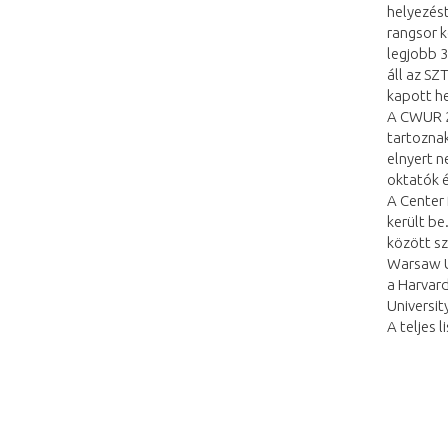
helyezést
rangsor k
legjobb 3
áll az S
kapott he
A CWUR 20
tartoznak
elnyert n
oktatók é
A Center 
került be
között sz
Warsaw Un
a Harvard
Universit
A teljes l