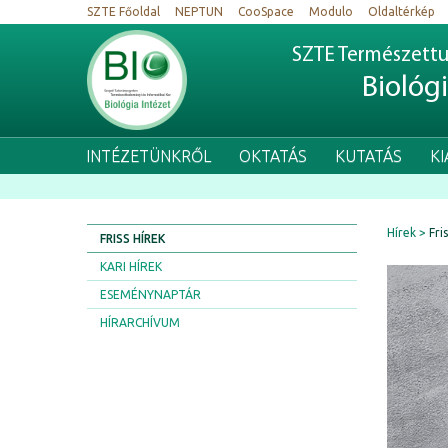
SZTE Főoldal
NEPTUN
CooSpace
Modulo
Oldaltérkép
SZTE Természettu
Biológ
INTÉZETÜNKRŐL
OKTATÁS
KUTATÁS
K
Hírek
Fri
FRISS HÍREK
KARI HÍREK
ESEMÉNYNAPTÁR
HÍRARCHÍVUM