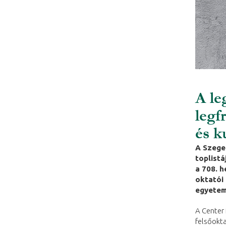
A le
legf
és k
A Szege
toplistá
a 708. h
oktatói 
egyetem
A Center 
felsőokta