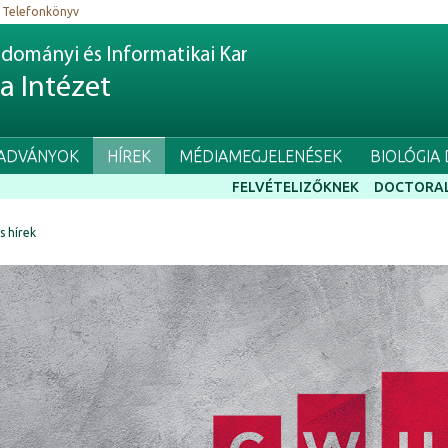
Telefonkönyv
dományi és Informatikai Kar
ia Intézet
IADVÁNYOK
HÍREK
MÉDIAMEGJELENÉSEK
BIOLÓGIA
FELVÉTELIZŐKNEK
DOCTORAL
ss hírek