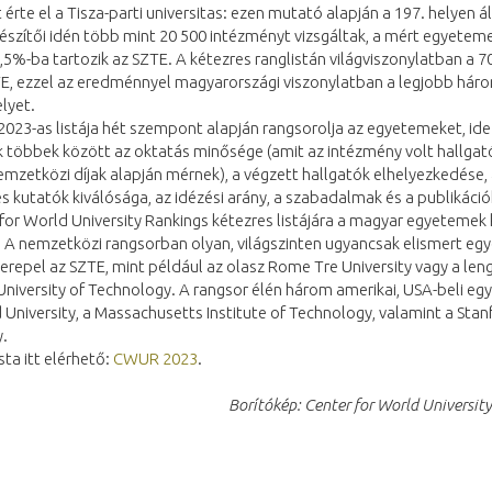
 érte el a Tisza-parti universitas: ezen mutató alapján a 197. helyen ál
észítői idén több mint 20 500 intézményt vizsgáltak, a mért egyetem
,5%-ba tartozik az SZTE. A kétezres ranglistán világviszonylatban a 7
ZTE, ezzel az eredménnyel magyarországi viszonylatban a legjobb há
lyet.
23-as listája hét szempont alapján rangsorolja az egyetemeket, ide
 többek között az oktatás minősége (amit az intézmény volt hallgató
emzetközi díjak alapján mérnek), a végzett hallgatók elhelyezkedése,
s kutatók kiválósága, az idézési arány, a szabadalmak és a publikáci
for World University Rankings kétezres listájára a magyar egyetemek 
. A nemzetközi rangsorban olyan, világszinten ugyancsak elismert e
erepel az SZTE, mint például az olasz Rome Tre University vagy a len
iversity of Technology. A rangsor élén három amerikai, USA-beli egy
 University, a Massachusetts Institute of Technology, valamint a Stan
y.
ista itt elérhető:
CWUR 2023
.
Borítókép: Center for World Universit