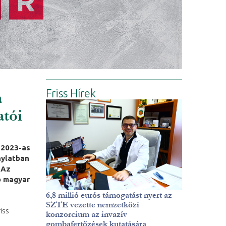
Friss Hírek
a
atói
 2023-as
nylatban
 Az
b magyar
6,8 millió eurós támogatást nyert az
SZTE vezette nemzetközi
iss
konzorcium az invazív
gombafertőzések kutatására