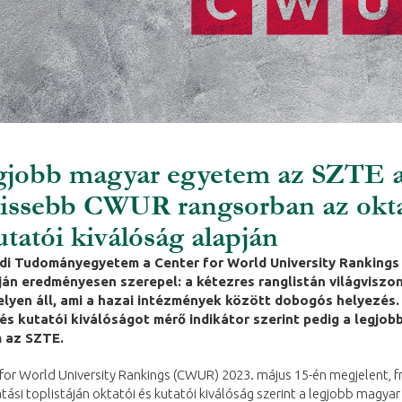
gjobb magyar egyetem az SZTE 
rissebb CWUR rangsorban az okt
utatói kiválóság alapján
di Tudományegyetem a Center for World University Rankings
ján eredményesen szerepel: a kétezres ranglistán világviszo
elyen áll, ami a hazai intézmények között dobogós helyezés.
és kutatói kiválóságot mérő indikátor szerint pedig a legjob
 az SZTE.
for World University Rankings (CWUR) 2023. május 15-én megjelent, fr
tási toplistáján oktatói és kutatói kiválóság szerint a legjobb magyar