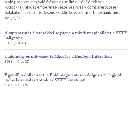
szóló program megvalósítására 6,8 millió eurót ítéltek oda a
kutatóknak, akik az emberekre veszélyes invazív gombafertőzések
kialakulásának és terjedésének eddig kevéssé ismert mechanizmusait
vizsgálják.
Akupresszúrás ékszerekkel segítené a mindennapi jóllétet a SZTE
hallgatója
2026. július 09.
Tudomány és művészet találkozása a Biológia Intézetben
2026. május 07.
Egymillió dollár a tét: a Föld megmentésén dolgozó 25 legjobb
tudós közé választották az SZTE kutatóját!
2026. május 07.