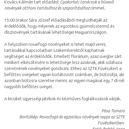
Kovács Kálmán tart előadást
Gyakorlati tanácsok a húsevő
növények otthoni tartásához és szaporításához
címmel.
15:00 órakor Sára József előadásából megtudhatják az
érdeklődők, hogy milyenek az egzotikus gyümölcstermő és
dísznövények tartásának lehetőségei Magyarországon.
A helyszínen rovarfogó növényeket is lehet majd venni,
tartásukkal kapcsolatban szakemberektől kaphatnak
segítséget az érdeklődők. Emellett florárium, azaz üvegbe zárt
minikert elkészítésére is lehetősége lesz azoknak, akik odahaza
szeretnének növényeket gondozni. Ehhez az SZTE Füvészkert a
befőttes üvegeket ugyan korlátozott számban, de biztosítja, aki
azonban biztosra szeretne menni, az vigyen magával egy 7 dl-nél
nagyobb befőttes üveget.
A kicsiket ügyességi játékok és kézműves foglalkozások várják.
Pósa Tamara
Borítókép: Rovarfogó és egzotikus növények napja az SZTE
Füvészkertben.
Fotó: Bobkó Anna