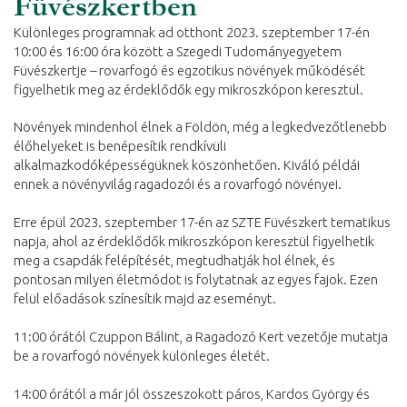
Füvészkertben
Különleges programnak ad otthont 2023. szeptember 17-én
10:00 és 16:00 óra között a Szegedi Tudományegyetem
Füvészkertje – rovarfogó és egzotikus növények működését
figyelhetik meg az érdeklődők egy mikroszkópon keresztül.
Növények mindenhol élnek a Földön, még a legkedvezőtlenebb
élőhelyeket is benépesítik rendkívüli
alkalmazkodóképességüknek köszönhetően. Kiváló példái
ennek a növényvilág ragadozói és a rovarfogó növényei.
Erre épül 2023. szeptember 17-én az SZTE Füvészkert tematikus
napja, ahol az érdeklődők mikroszkópon keresztül figyelhetik
meg a csapdák felépítését, megtudhatják hol élnek, és
pontosan milyen életmódot is folytatnak az egyes fajok. Ezen
felül előadások színesítik majd az eseményt.
11:00 órától Czuppon Bálint, a Ragadozó Kert vezetője mutatja
be a rovarfogó növények különleges életét.
14:00 órától a már jól összeszokott páros, Kardos György és