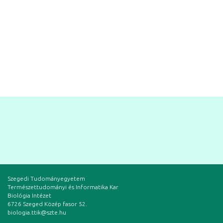
Szegedi Tudományegyetem
Természettudományi és Informatika Kar
Biológia Intézet
6726 Szeged Közép fasor 52.
biologia.ttik@szte.hu