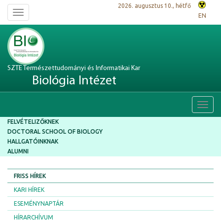
2026. augusztus 10., hétfő
Toggle
EN
navigation
SZTE Természettudományi és Informatikai Kar
Biológia Intézet
Toggl
navig
FELVÉTELIZŐKNEK
DOCTORAL SCHOOL OF BIOLOGY
HALLGATÓINKNAK
ALUMNI
FRISS HÍREK
KARI HÍREK
ESEMÉNYNAPTÁR
HÍRARCHÍVUM