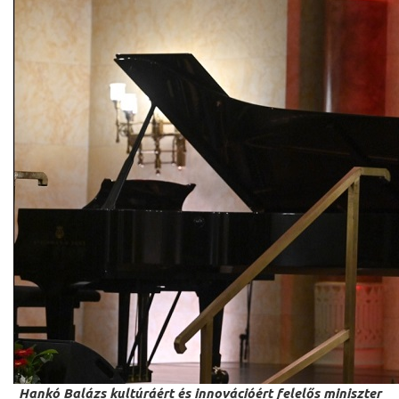
Hankó Balázs kultúráért és innovációért felelős miniszter