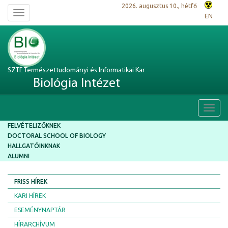
2026. augusztus 10., hétfő
Toggle
EN
navigation
SZTE Természettudományi és Informatikai Kar
Biológia Intézet
Toggl
navig
FELVÉTELIZŐKNEK
DOCTORAL SCHOOL OF BIOLOGY
HALLGATÓINKNAK
ALUMNI
FRISS HÍREK
KARI HÍREK
ESEMÉNYNAPTÁR
HÍRARCHÍVUM