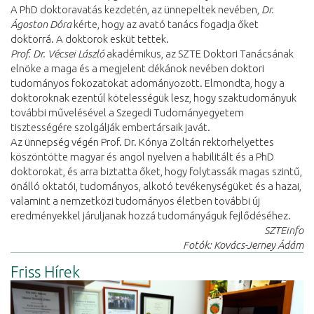
A PhD doktoravatás kezdetén, az ünnepeltek nevében,
Dr.
Ágoston Dóra
kérte, hogy az avató tanács fogadja őket
doktorrá. A doktorok esküt tettek.
Prof. Dr. Vécsei László
akadémikus, az SZTE Doktori Tanácsának
elnöke a maga és a megjelent dékánok nevében doktori
tudományos fokozatokat adományozott. Elmondta, hogy a
doktoroknak ezentúl kötelességük lesz, hogy szaktudományuk
további művelésével a Szegedi Tudományegyetem
tisztességére szolgálják embertársaik javát.
Az ünnepség végén Prof. Dr. Kónya Zoltán rektorhelyettes
köszöntötte magyar és angol nyelven a habilitált és a PhD
doktorokat, és arra biztatta őket, hogy folytassák magas szintű,
önálló oktatói, tudományos, alkotó tevékenységüket és a hazai,
valamint a nemzetközi tudományos életben további új
eredményekkel járuljanak hozzá tudományáguk fejlődéséhez.
SZTEinfo
Fotók: Kovács-Jerney Ádám
Friss Hírek