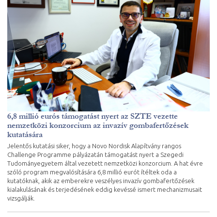
6,8 millió eurós támogatást nyert az SZTE vezette
nemzetközi konzorcium az invazív gombafertőzések
kutatására
Jelentős kutatási siker, hogy a Novo Nordisk Alapítvány rangos
Challenge Programme pályázatán támogatást nyert a Szegedi
Tudományegyetem által vezetett nemzetközi konzorcium. A hat évre
szóló program megvalósítására 6,8 millió eurót ítéltek oda a
kutatóknak, akik az emberekre veszélyes invazív gombafertőzések
kialakulásának és terjedésének eddig kevéssé ismert mechanizmusait
vizsgálják.