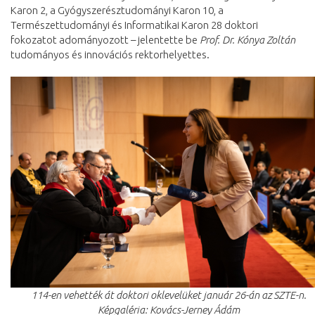
Karon 2, a Gyógyszerésztudományi Karon 10, a
Természettudományi és Informatikai Karon 28 doktori
fokozatot adományozott – jelentette be
Prof. Dr. Kónya Zoltán
tudományos és innovációs rektorhelyettes.
114-en vehették át doktori oklevelüket január 26-án az SZTE-n.
Képgaléria: Kovács-Jerney Ádám