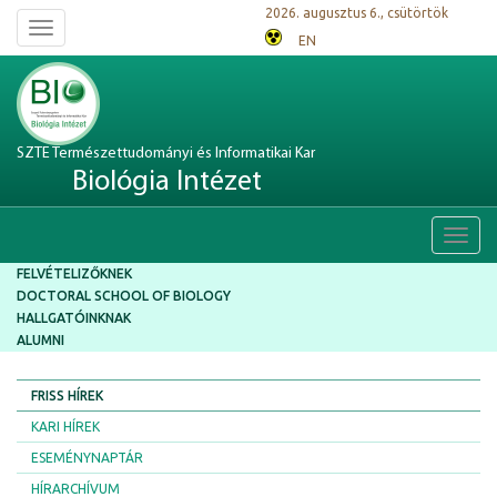
2026. augusztus 6., csütörtök
Toggle
EN
navigation
SZTE Természettudományi és Informatikai Kar
Biológia Intézet
Toggl
navig
FELVÉTELIZŐKNEK
DOCTORAL SCHOOL OF BIOLOGY
HALLGATÓINKNAK
ALUMNI
FRISS HÍREK
KARI HÍREK
ESEMÉNYNAPTÁR
HÍRARCHÍVUM