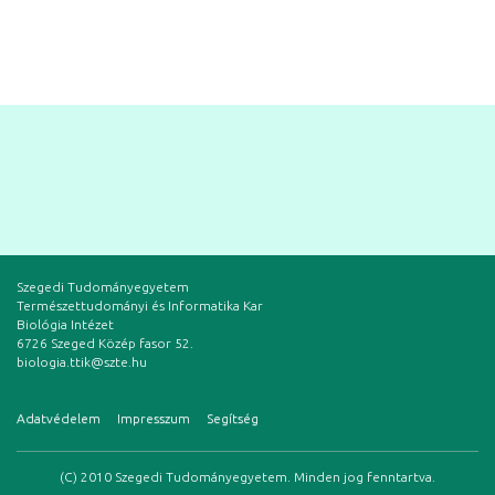
Szegedi Tudományegyetem
Természettudományi és Informatika Kar
Biológia Intézet
6726 Szeged Közép fasor 52.
biologia.ttik@szte.hu
Adatvédelem
Impresszum
Segítség
(C) 2010 Szegedi Tudományegyetem. Minden jog fenntartva.