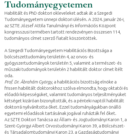
Tudományegyetemen
Habilitált és PhD doktori okleveleket adtak át a Szegedi
Tudományegyetem ünnepi doktori ülésén. A 2024. január 26-i,
az SZTE József Attila Tanulmányi és Információs Központ
kongresszusi termében tartott rendezvényen összesen 114,
tudományos címet szerző fiatalt köszöntöttek.
A Szegedi Tudományegyetem Habilitációs Bizottsága a
bölcsészettudomány területén 4, az orvos- és
gyógyszertudományok területén 5, valamint a természet- és
műszaki tudományok területén 2 habilitált doktor címet ítélt
oda.
Prof. Dr. Ábrahám György
, a habilitációs bizottság elnöke a
frissen habilitált doktorokhoz szólva elmondta, hogy oktatói és
előadói képességüket, valamint tudományos teljesítményüket
kétséget kizáróan bizonyították, és a pénteki naptól habilitált
doktorrá nyilvánította őket. Ezzel tudományágukban önálló
egyetemi előadások tartásának jogával ruházták fel őket.
Az SZTE Doktori Tanácsa az Állam- és Jogtudományi Karon 1, a
Szent-Györgyi Albert Orvostudományi Karon 39, a Bölcsészet-
és Társadalomtudományi Karon 23, a Gazdaságtudományi