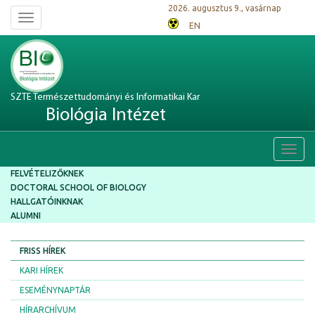
2026. augusztus 9., vasárnap
Toggle
EN
navigation
SZTE Természettudományi és Informatikai Kar
Biológia Intézet
Toggl
navig
FELVÉTELIZŐKNEK
DOCTORAL SCHOOL OF BIOLOGY
HALLGATÓINKNAK
ALUMNI
FRISS HÍREK
KARI HÍREK
ESEMÉNYNAPTÁR
HÍRARCHÍVUM