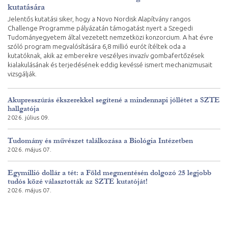
kutatására
Jelentős kutatási siker, hogy a Novo Nordisk Alapítvány rangos
Challenge Programme pályázatán támogatást nyert a Szegedi
Tudományegyetem által vezetett nemzetközi konzorcium. A hat évre
szóló program megvalósítására 6,8 millió eurót ítéltek oda a
kutatóknak, akik az emberekre veszélyes invazív gombafertőzések
kialakulásának és terjedésének eddig kevéssé ismert mechanizmusait
vizsgálják.
Akupresszúrás ékszerekkel segítené a mindennapi jóllétet a SZTE
hallgatója
2026. július 09.
Tudomány és művészet találkozása a Biológia Intézetben
2026. május 07.
Egymillió dollár a tét: a Föld megmentésén dolgozó 25 legjobb
tudós közé választották az SZTE kutatóját!
2026. május 07.