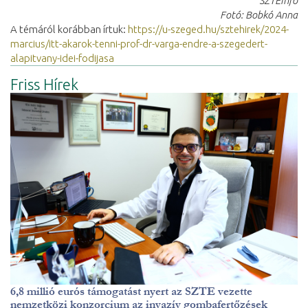
SZTEinfo
Fotó: Bobkó Anna
A témáról korábban írtuk:
https://u-szeged.hu/sztehirek/2024-
marcius/itt-akarok-tenni-prof-dr-varga-endre-a-szegedert-
alapitvany-idei-fodijasa
Friss Hírek
6,8 millió eurós támogatást nyert az SZTE vezette
nemzetközi konzorcium az invazív gombafertőzések