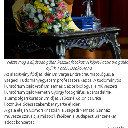
Nézze meg a díjátadó gálán készült fotókat! A képre kattintva galér
nyílik. Fotók: Bobkó Anna
Az alapítvány fődíját idén Dr. Varga Endre traumatológus, a
Szegedi Tudományegyetem professzora kapta. A tudományos
kuratórium díját Prof. Dr. Tamás Gábor biológus, a művészeti
kuratórium díját Németh György fotográfus, a társadalmi-
állampolgári kuratórium díját Szűcsné Kolonics Erika
közművelődési szakember nyerte el idén.
A gála elején Gömöri Krisztián, a Szegedi Nemzeti Színház
művésze szavalt, a második felében a Budapest Bár zenekar
adott koncertet.