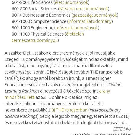
601-800 Life Sciences (
élettudományok
)
601-800 Social Sciences (
társadalomtudományok
)
801+ Business and Economics (
gazdaságtudományok
)
801-1000 Computer Science (
informatikatudomány
)
801-1000 Engineering (
műszaki tudományok
)
801-1000 Physical Sciences (
élettelen
természettudományok
)
A szakterületi listákon elért eredmények is jól mutatják a
Szegedi Tudományegyetem kiválóságát mind az oktatási, mind
a kutatási, mind a gyógyítási, mind a harmadik missziós
tevékenységei során. E kiválóságot további THE rangsorok is
tanúsítják: ahogy arról korábban írtunk, a Times Higher
Education első ízben tavaly év végén megjelentetett
Online
Learning Rankings
elnevezésű értékelése szerint
arany
minősítésű lett
az SZTE online oktatása, míg az
interdiszciplináris tudományok területén készített,
novemberben publikált
új THE rangsorban
(
Interdisciplinary
Science Rankings
) pedig a legjobb magyar egyetem lett az SZTE,
és nemzetközi viszonylatban bekerült a legjobb háromszázba.
SZTE Info