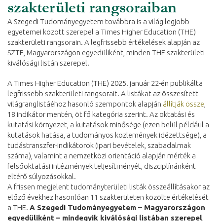
szakterületi rangsoraiban
A Szegedi Tudományegyetem továbbra is a világ legjobb
egyetemei között szerepel a Times Higher Education (THE)
szakterületi rangsorain. A legfrissebb értékelések alapján az
SZTE, Magyarországon egyedüliként, minden THE szakterületi
kiválósági listán szerepel.
A Times Higher Education (THE) 2025. január 22-én publikálta
legfrissebb szakterületi rangsorait. A listákat az összesített
világranglistáéhoz hasonló szempontok alapján
állítják össze
,
18 indikátor mentén, öt fő kategória szerint. Az oktatási és
kutatási környezet, a kutatások minősége (ezen belül például a
kutatások hatása, a tudományos közlemények idézettsége), a
tudástranszfer-indikátorok (ipari bevételek, szabadalmak
száma), valamint a nemzetközi orientáció alapján mérték a
felsőoktatási intézmények teljesítményét, diszciplínánként
eltérő súlyozásokkal.
A frissen megjelent tudományterületi listák összeállításakor az
előző évekhez hasonlóan 11 szakterületen közölte értékelését
a THE.
A Szegedi Tudományegyetem – Magyarországon
egyedüliként – mindegyik kiválósági listában szerepel
,