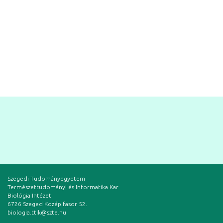
Szegedi Tudományegyetem
Természettudományi és Informatika Kar
Biológia Intézet
6726 Szeged Közép fasor 52.
biologia.ttik@szte.hu