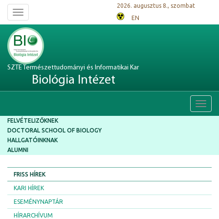
2026. augusztus 8., szombat
Toggle
EN
navigation
SZTE Természettudományi és Informatikai Kar
Biológia Intézet
Toggl
navig
FELVÉTELIZŐKNEK
DOCTORAL SCHOOL OF BIOLOGY
HALLGATÓINKNAK
ALUMNI
FRISS HÍREK
KARI HÍREK
ESEMÉNYNAPTÁR
HÍRARCHÍVUM