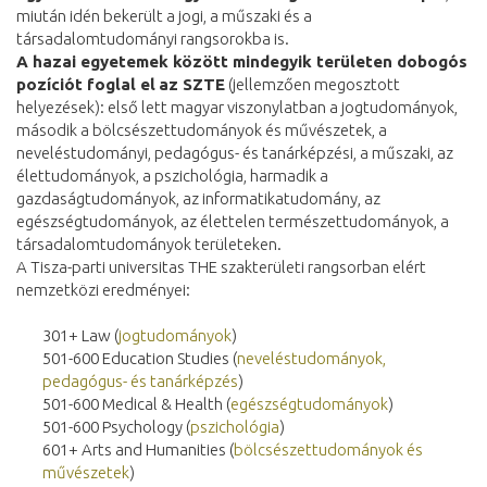
miután idén bekerült a jogi, a műszaki és a
társadalomtudományi rangsorokba is.
A hazai egyetemek között mindegyik területen dobogós
pozíciót foglal el
az SZTE
(jellemzően megosztott
helyezések): első lett magyar viszonylatban a jogtudományok,
második a bölcsészettudományok és művészetek, a
neveléstudományi, pedagógus- és tanárképzési, a műszaki, az
élettudományok, a pszichológia, harmadik a
gazdaságtudományok, az informatikatudomány, az
egészségtudományok, az élettelen természettudományok, a
társadalomtudományok területeken.
A Tisza-parti universitas THE szakterületi rangsorban elért
nemzetközi eredményei:
301+ Law (
jogtudományok
)
501-600 Education Studies (
neveléstudományok,
pedagógus- és tanárképzés
)
501-600 Medical & Health (
egészségtudományok
)
501-600 Psychology (
pszichológia
)
601+ Arts and Humanities (
bölcsészettudományok és
művészetek
)