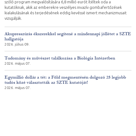
szóló program megvalósítására 6,8 millió eurót ítéltek oda a
kutatóknak, akik az emberekre veszélyes invazív gombafertőzések
kialakulásának és terjedésének eddig kevéssé ismert mechanizmusait
vizsgálják.
Akupresszúrás ékszerekkel segítené a mindennapi jóllétet a SZTE
hallgatója
2026. július 09.
Tudomány és művészet találkozása a Biológia Intézetben
2026. május 07.
Egymillió dollár a tét: a Föld megmentésén dolgozó 25 legjobb
tudós közé választották az SZTE kutatóját!
2026. május 07.