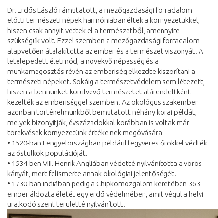
Dr. Erdős László rámutatott, a mezőgazdasági forradalom
előtti természeti népek harmóniában éltek a környezetükkel,
hiszen csak annyit vettek el a természetből, amennyire
szükségük volt. Ezzel szemben a mezőgazdasági forradalom
alapvetően átalakította az ember és a természet viszonyát. A
letelepedett életmód, a növekvő népesség és a
munkamegosztás révén az emberiség elkezdte kiszorítani a
természeti népeket. Sokáig a természetvédelem sem létezett,
hiszen a bennünket körülvevő természetet alárendeltként
kezelték az emberiséggel szemben. Az ökológus szakember
azonban történelmünkből bemutatott néhány korai példát,
melyek bizonyítják, évszázadokkal korábban is voltak már
törekvések környezetünk értékeinek megóvására.
• 1520-ban Lengyelországban például fegyveres őrökkel védték
az őstulkok populációját.
• 1534-ben VIII. Henrik Angliában védetté nyilvánította a vörös
kányát, mert felismerte annak ökológiai jelentőségét.
• 1730-ban Indiában pedig a Chipkomozgalom keretében 363
ember áldozta életét egy erdő védelmében, amit végül a helyi
uralkodó szent területté nyilvánított.