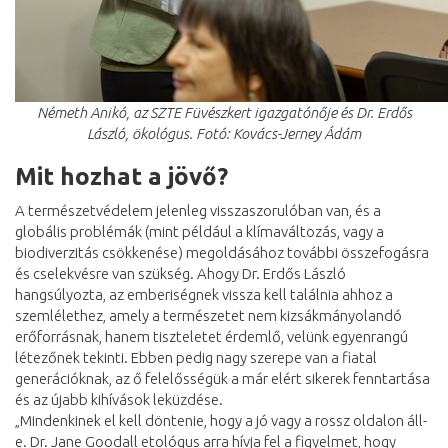
Németh Anikó, az SZTE Füvészkert igazgatónője és Dr. Erdős
László, ökológus. Fotó: Kovács-Jerney Ádám
Mit hozhat a jövő?
A természetvédelem jelenleg visszaszorulóban van, és a
globális problémák (mint például a klímaváltozás, vagy a
biodiverzitás csökkenése) megoldásához további összefogásra
és cselekvésre van szükség. Ahogy Dr. Erdős László
hangsúlyozta, az emberiségnek vissza kell találnia ahhoz a
szemlélethez, amely a természetet nem kizsákmányolandó
erőforrásnak, hanem tiszteletet érdemlő, velünk egyenrangú
létezőnek tekinti. Ebben pedig nagy szerepe van a fiatal
generációknak, az ő felelősségük a már elért sikerek fenntartása
és az újabb kihívások leküzdése.
„Mindenkinek el kell döntenie, hogy a jó vagy a rossz oldalon áll-
e. Dr. Jane Goodall etológus arra hívja fel a figyelmet, hogy