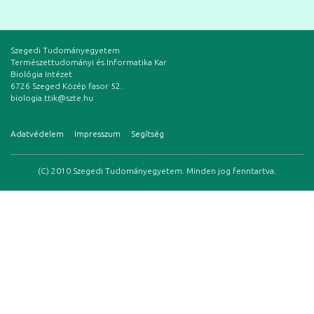
Szegedi Tudományegyetem
Természettudományi és Informatika Kar
Biológia Intézet
6726 Szeged Közép fasor 52.
biologia.ttik@szte.hu
Adatvédelem
Impresszum
Segítség
(C) 2010 Szegedi Tudományegyetem. Minden jog fenntartva.