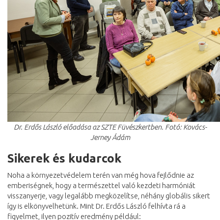
Dr. Erdős László előadása az SZTE Füvészkertben. Fotó: Kovács-
Jerney Ádám
Sikerek és kudarcok
Noha a környezetvédelem terén van még hova fejlődnie az
emberiségnek, hogy a természettel való kezdeti harmóniát
visszanyerje, vagy legalább megközelítse, néhány globális sikert
így is elkönyvelhetünk. Mint Dr. Erdős László felhívta rá a
figyelmet, ilyen pozitív eredmény például: