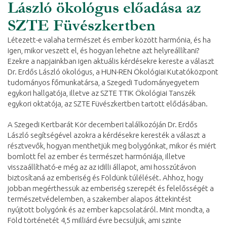
László ökológus előadása az
SZTE Füvészkertben
Létezett-e valaha természet és ember között harmónia, és ha
igen, mikor veszett el, és hogyan lehetne azt helyreállítani?
Ezekre a napjainkban igen aktuális kérdésekre kereste a választ
Dr. Erdős László ökológus, a HUN-REN Ökológiai Kutatóközpont
tudományos főmunkatársa, a Szegedi Tudományegyetem
egykori hallgatója, illetve az SZTE TTIK Ökológiai Tanszék
egykori oktatója, az SZTE Füvészkertben tartott elődásában.
A Szegedi Kertbarát Kör decemberi találkozóján Dr. Erdős
László segítségével azokra a kérdésekre keresték a választ a
résztvevők, hogyan menthetjük meg bolygónkat, mikor és miért
bomlott fel az ember és természet harmóniája, illetve
visszaállítható-e még az az idilli állapot, ami hosszútávon
biztosítaná az emberiség és Földünk túlélését. Ahhoz, hogy
jobban megérthessük az emberiség szerepét és felelősségét a
természetvédelemben, a szakember alapos áttekintést
nyújtott bolygónk és az ember kapcsolatáról. Mint mondta, a
Föld történetét 4,5 milliárd évre becsüljük, ami szinte