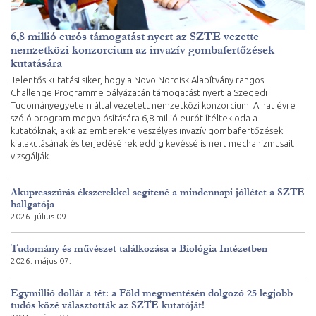
6,8 millió eurós támogatást nyert az SZTE vezette
nemzetközi konzorcium az invazív gombafertőzések
kutatására
Jelentős kutatási siker, hogy a Novo Nordisk Alapítvány rangos
Challenge Programme pályázatán támogatást nyert a Szegedi
Tudományegyetem által vezetett nemzetközi konzorcium. A hat évre
szóló program megvalósítására 6,8 millió eurót ítéltek oda a
kutatóknak, akik az emberekre veszélyes invazív gombafertőzések
kialakulásának és terjedésének eddig kevéssé ismert mechanizmusait
vizsgálják.
Akupresszúrás ékszerekkel segítené a mindennapi jóllétet a SZTE
hallgatója
2026. július 09.
Tudomány és művészet találkozása a Biológia Intézetben
2026. május 07.
Egymillió dollár a tét: a Föld megmentésén dolgozó 25 legjobb
tudós közé választották az SZTE kutatóját!