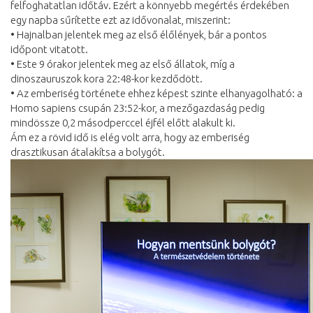
felfoghatatlan időtáv. Ezért a könnyebb megértés érdekében
egy napba sűrítette ezt az idővonalat, miszerint:
• Hajnalban jelentek meg az első élőlények, bár a pontos
időpont vitatott.
• Este 9 órakor jelentek meg az első állatok, míg a
dinoszauruszok kora 22:48-kor kezdődött.
• Az emberiség története ehhez képest szinte elhanyagolható: a
Homo sapiens csupán 23:52-kor, a mezőgazdaság pedig
mindössze 0,2 másodperccel éjfél előtt alakult ki.
Ám ez a rövid idő is elég volt arra, hogy az emberiség
drasztikusan átalakítsa a bolygót.