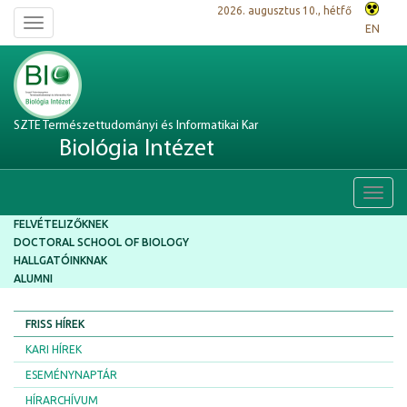
2026. augusztus 10., hétfő
Toggle
EN
navigation
SZTE Természettudományi és Informatikai Kar
Biológia Intézet
Toggl
navig
FELVÉTELIZŐKNEK
DOCTORAL SCHOOL OF BIOLOGY
HALLGATÓINKNAK
ALUMNI
FRISS HÍREK
KARI HÍREK
ESEMÉNYNAPTÁR
HÍRARCHÍVUM