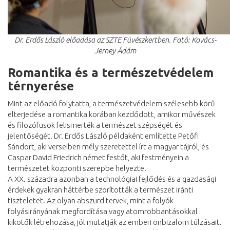
Dr. Erdős László előadása az SZTE Füvészkertben. Fotó: Kovács-
Jerney Ádám
Romantika és a természetvédelem
térnyerése
Mint az előadó folytatta, a természetvédelem szélesebb körű
elterjedése a romantika korában kezdődött, amikor művészek
és filozófusok felismerték a természet szépségét és
jelentőségét. Dr. Erdős László példaként említette Petőfi
Sándort, aki verseiben mély szeretettel írt a magyar tájról, és
Caspar David Friedrich német festőt, aki festményein a
természetet központi szerepbe helyezte.
A XX. századra azonban a technológiai fejlődés és a gazdasági
érdekek gyakran háttérbe szorították a természet iránti
tiszteletet. Az olyan abszurd tervek, mint a folyók
folyásirányának megfordítása vagy atomrobbantásokkal
kikötők létrehozása, jól mutatják az emberi önbizalom túlzásait.