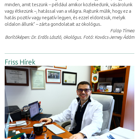
minden, amit teszünk – például amikor közlekedünk, vásárolunk
vagy étkezünk –, hatással van a világra. Rajtunk múlik, hogy ez a
hatás pozitív vagy negatív legyen, és ezzel eldöntsük, melyik
oldalon állunk” – zárta gondolatait az ökológus.
Fülöp Tímea
Borítóképen: Dr. Erdős László, ökológus. Fotó: Kovács-Jerney Ádám
Friss Hírek