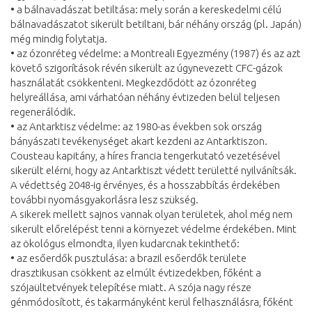
• a bálnavadászat betiltása: mely során a kereskedelmi célú
bálnavadászatot sikerült betiltani, bár néhány ország (pl. Japán)
még mindig folytatja.
• az ózonréteg védelme: a Montreali Egyezmény (1987) és az azt
követő szigorítások révén sikerült az úgynevezett CFC-gázok
használatát csökkenteni. Megkezdődött az ózonréteg
helyreállása, ami várhatóan néhány évtizeden belül teljesen
regenerálódik.
• az Antarktisz védelme: az 1980-as években sok ország
bányászati tevékenységet akart kezdeni az Antarktiszon.
Cousteau kapitány, a híres francia tengerkutató vezetésével
sikerült elérni, hogy az Antarktiszt védett területté nyilvánítsák.
A védettség 2048-ig érvényes, és a hosszabbítás érdekében
további nyomásgyakorlásra lesz szükség.
A sikerek mellett sajnos vannak olyan területek, ahol még nem
sikerült előrelépést tenni a környezet védelme érdekében. Mint
az ökológus elmondta, ilyen kudarcnak tekinthető:
• az esőerdők pusztulása: a brazil esőerdők területe
drasztikusan csökkent az elmúlt évtizedekben, főként a
szójaültetvények telepítése miatt. A szója nagy része
génmódosított, és takarmányként kerül felhasználásra, főként