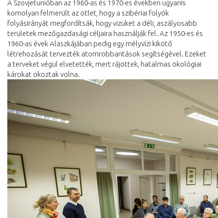
A Szovjetunióban az 1960-as és 1970-es években ugyanis
komolyan felmerült az ötlet, hogy a szibériai folyók
folyásirányát megfordítsák, hogy vizüket a déli, aszályosabb
területek mezőgazdasági céljaira használják fel. Az 1950-es és
1960-as évek Alaszkájában pedig egy mélyvízi kikötő
létrehozását tervezték atomrobbantások segítségével. Ezeket
a terveket végül elvetették, mert rájöttek, hatalmas ökológiai
károkat okoztak volna.