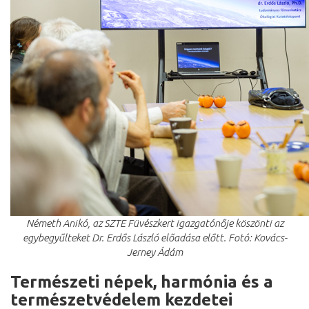
Németh Anikó, az SZTE Füvészkert igazgatónője köszönti az
egybegyűlteket Dr. Erdős László előadása előtt. Fotó: Kovács-
Jerney Ádám
Természeti népek, harmónia és a
természetvédelem kezdetei