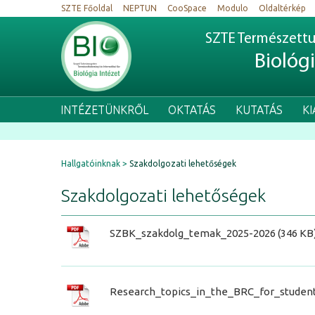
SZTE Főoldal
NEPTUN
CooSpace
Modulo
Oldaltérkép
SZTE Természettu
Biológ
INTÉZETÜNKRŐL
OKTATÁS
KUTATÁS
K
Hallgatóinknak
Szakdolgozati lehetőségek
Szakdolgozati lehetőségek
SZBK_szakdolg_temak_2025-2026 (346 KB
Research_topics_in_the_BRC_for_student