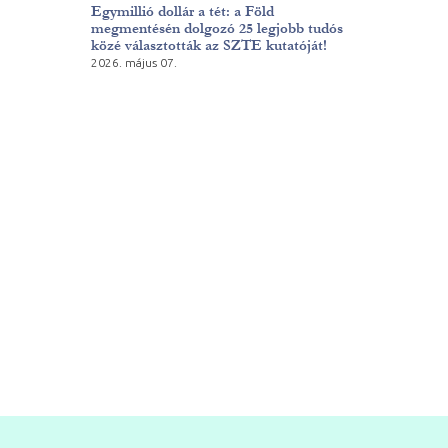
Egymillió dollár a tét: a Föld
megmentésén dolgozó 25 legjobb tudós
közé választották az SZTE kutatóját!
2026. május 07.