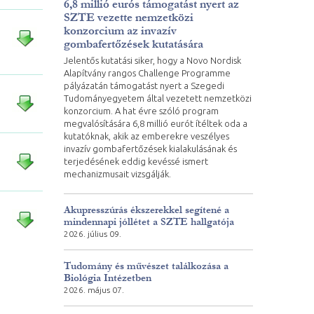
6,8 millió eurós támogatást nyert az
SZTE vezette nemzetközi
konzorcium az invazív
gombafertőzések kutatására
Jelentős kutatási siker, hogy a Novo Nordisk
Alapítvány rangos Challenge Programme
pályázatán támogatást nyert a Szegedi
Tudományegyetem által vezetett nemzetközi
konzorcium. A hat évre szóló program
megvalósítására 6,8 millió eurót ítéltek oda a
kutatóknak, akik az emberekre veszélyes
invazív gombafertőzések kialakulásának és
terjedésének eddig kevéssé ismert
mechanizmusait vizsgálják.
Akupresszúrás ékszerekkel segítené a
mindennapi jóllétet a SZTE hallgatója
2026. július 09.
Tudomány és művészet találkozása a
Biológia Intézetben
2026. május 07.