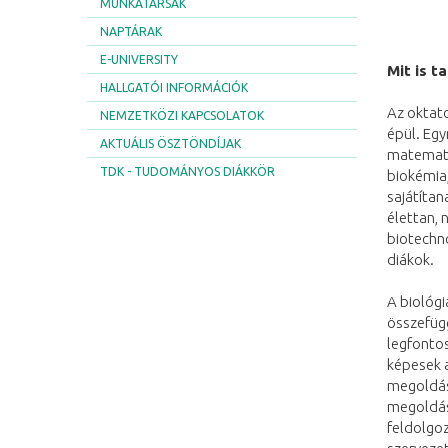
MUNKATÁRSAK
NAPTÁRAK
E-UNIVERSITY
Mit is t
HALLGATÓI INFORMÁCIÓK
Az oktat
NEMZETKÖZI KAPCSOLATOK
épül. Eg
AKTUÁLIS ÖSZTÖNDÍJAK
matematik
TDK - TUDOMÁNYOS DIÁKKÖR
biokémia,
sajátítan
élettan, 
biotechno
diákok.
A biológi
összefügg
legfontos
képesek a
megoldás
megoldás
feldolgoz