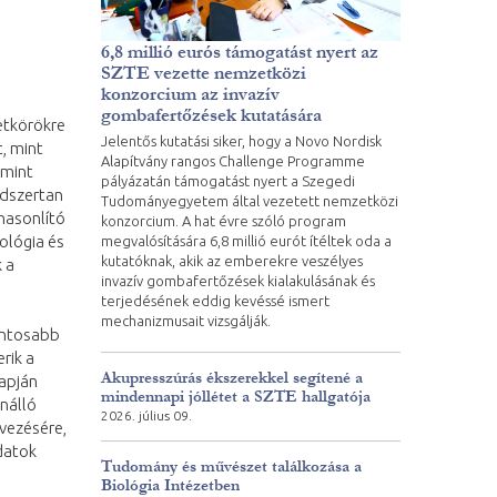
6,8 millió eurós támogatást nyert az
SZTE vezette nemzetközi
konzorcium az invazív
gombafertőzések kutatására
etkörökre
Jelentős kutatási siker, hogy a Novo Nordisk
, mint
Alapítvány rangos Challenge Programme
 mint
pályázatán támogatást nyert a Szegedi
ndszertan
Tudományegyetem által vezetett nemzetközi
ehasonlító
konzorcium. A hat évre szóló program
ológia és
megvalósítására 6,8 millió eurót ítéltek oda a
kutatóknak, akik az emberekre veszélyes
 a
invazív gombafertőzések kialakulásának és
terjedésének eddig kevéssé ismert
mechanizmusait vizsgálják.
fontosabb
rik a
Akupresszúrás ékszerekkel segítené a
lapján
mindennapi jóllétet a SZTE hallgatója
önálló
2026. július 09.
vezésére,
datok
Tudomány és művészet találkozása a
Biológia Intézetben