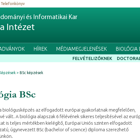
Telefonkönyv
dományi és Informatikai Kar
ia Intézet
IADVÁNYOK
HÍREK
MÉDIAMEGJELENÉSEK
BIOLÓGIA
FELVÉTELIZŐKNEK
DOCTORAL
Képzések
BSc képzések
ógia BSc
 a biológusképzés az elfogadott európai gyakorlatnak megfelelően,
vé vált. A biológia alapszak 6 félévének sikeres teljesítésével az euró
at is teljes mértékben kielégítő, Európai Uniós szinten elfogadott
atú, úgynevezett BSc (bachelor of science) diploma szerezhető
ünkön.