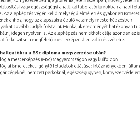
eknél, környezetvédelmi, agrokémiai, élelmiszeripari, növényvédelmi,
ztosítási vagy egészségügyi analitikai laboratóriumokban a napi fel
a. Az alapképzés végén kellő mélységű elméleti és gyakorlati ismeret
znek ahhoz, hogy az alapszakra épülő valamely mesterképzésben
yaikat tovább tudják folytatni. Munkájuk eredményét hatékonyan tu
lni, idegen nyelven is. Az alapképzés nem titkolt célja azonban az is
at felkészítse a megfelelő mesterképzésben való részvételre.
a hallgatókra a BSc diploma megszerzése után?
lógia mesterképzés (MSc) Magyarországon vagy külföldön
lógiai ismereteket igénylő feladatok ellátása: intézményekben, állam
gáncégeknél, nemzeti parkoknál, egészségügyben, környezetvédel