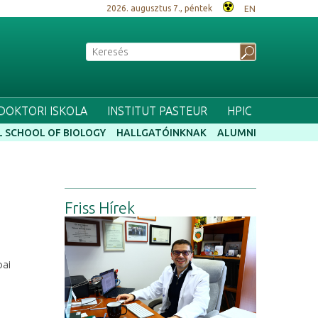
2026. augusztus 7., péntek
EN
 DOKTORI ISKOLA
INSTITUT PASTEUR
HPIC
 SCHOOL OF BIOLOGY
HALLGATÓINKNAK
ALUMNI
Friss Hírek
pai