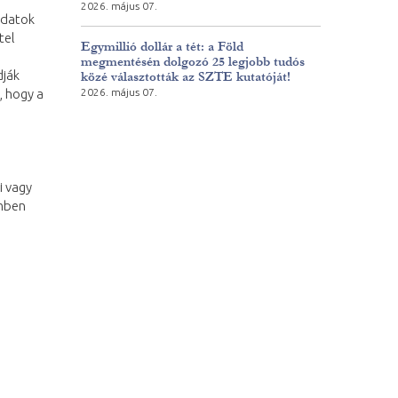
2026. május 07.
adatok
tel
Egymillió dollár a tét: a Föld
megmentésén dolgozó 25 legjobb tudós
dják
közé választották az SZTE kutatóját!
2026. május 07.
, hogy a
i vagy
emben