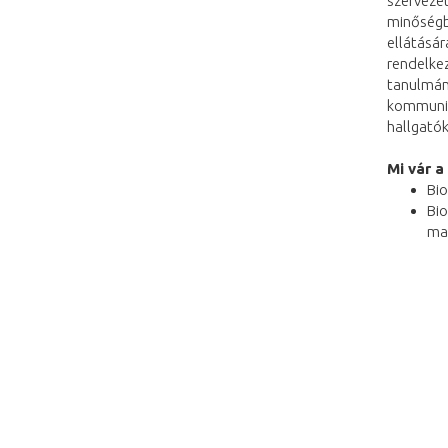
szervezet
minőségbi
ellátásár
rendelke
tanulmán
kommuniká
hallgatók
Mi vár 
Bio
Bio
ma