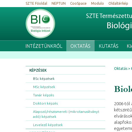
SZTE Főoldal
NEPTUN
CooSpace
Modulo
Oldaltérkép
SZTE Természettu
Biológ
INTÉZETÜNKRŐL
OKTATÁS
KUTATÁS
K
Oktatás
KÉPZÉSEK
BSc képzések
Biol
MSc képzések
Tanár képzés
2006-tól
Doktori képzés
kétszintű
Alapozó/részismereti (mikrotanusítványt
elvárások
adó) képzések
alapfokoz
Levelező képzések
egyetem