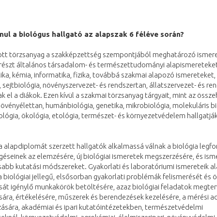
anul a biológus hallgató az alapszak 6 féléve során?
ott törzsanyag a szakképzettség szempontjából meghatározó ismer
yrészt általános társadalom- és természettudományi alapismereteket
a, kémia, informatika, fizika, továbbá szakmai alapozó ismereteket,
 sejtbiológia, növényszervezet- és rendszertan, állatszervezet- és re
ak el a diákok. Ezen kívül a szakmai törzsanyag tárgyait, mint az össz
növényélettan, humánbiológia, genetika, mikrobiológia, molekuláris bi
lógia, ökológia, etológia, természet- és környezetvédelem hallgatják
a alapdiplomát szerzett hallgatók alkalmassá válnak a biológia leg
éseinek az elemzésére, új biológiai ismeretek megszerzésére, és isme
abb kutatási módszereket. Gyakorlati és laboratóriumi ismereteik a
 biológiai jellegű, elsősorban gyakorlati problémák felismerését és 
át igénylő munkakörök betöltésére, azaz biológiai feladatok megter
ára, értékelésére, műszerek és berendezések kezelésére, a mérési a
ására, akadémiai és ipari kutatóintézetekben, természetvédelmi