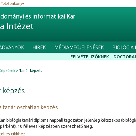
Telefonkönyv
dományi és Informatikai Kar
ia Intézet
IADVÁNYOK
HÍREK
MÉDIAMEGJELENÉSEK
BIOLÓGIA
FELVÉTELIZŐKNEK
DOCTORAL
Képzések
Tanár képzés
 képzés
a tanár osztatlan képzés
lan biológia tanári diploma nappali tagozaton jelenleg kétszakos (biológi
párként), 10 féléves képzésben szerezhető meg.
teljes cikkhez