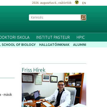
2026. augusztus 6., csütörtök
EN
 DOKTORI ISKOLA
INSTITUT PASTEUR
HPIC
 SCHOOL OF BIOLOGY
HALLGATÓINKNAK
ALUMNI
Friss Hírek
a - másik