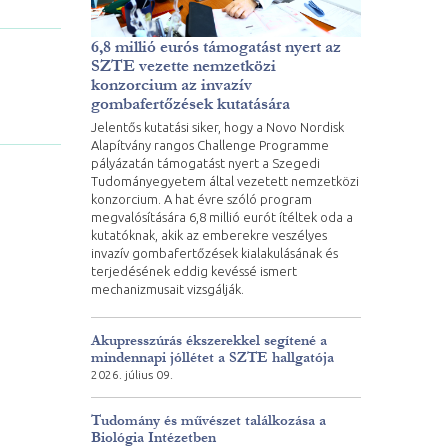
6,8 millió eurós támogatást nyert az
SZTE vezette nemzetközi
konzorcium az invazív
gombafertőzések kutatására
Jelentős kutatási siker, hogy a Novo Nordisk
Alapítvány rangos Challenge Programme
pályázatán támogatást nyert a Szegedi
Tudományegyetem által vezetett nemzetközi
konzorcium. A hat évre szóló program
megvalósítására 6,8 millió eurót ítéltek oda a
kutatóknak, akik az emberekre veszélyes
invazív gombafertőzések kialakulásának és
terjedésének eddig kevéssé ismert
mechanizmusait vizsgálják.
Akupresszúrás ékszerekkel segítené a
mindennapi jóllétet a SZTE hallgatója
2026. július 09.
Tudomány és művészet találkozása a
Biológia Intézetben