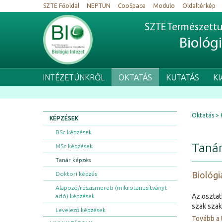
SZTE Főoldal
NEPTUN
CooSpace
Modulo
Oldaltérkép
SZTE Természettu
Biológ
INTÉZETÜNKRŐL
OKTATÁS
KUTATÁS
K
Oktatás
KÉPZÉSEK
BSc képzések
Tanár
MSc képzések
Tanár képzés
Biológi
Doktori képzés
Alapozó/részismereti (mikrotanusítványt
Az osztat
adó) képzések
szak szak
Levelező képzések
Tovább a 