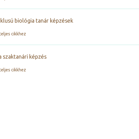
iklusú biológia tanár képzések
teljes cikkhez
a szaktanári képzés
teljes cikkhez