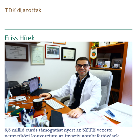
TDK díjazottak
Friss Hírek
6,8 millió eurós támogatást nyert az SZTE vezette
nemzetközi konzorcium az invazív gombafertőzések