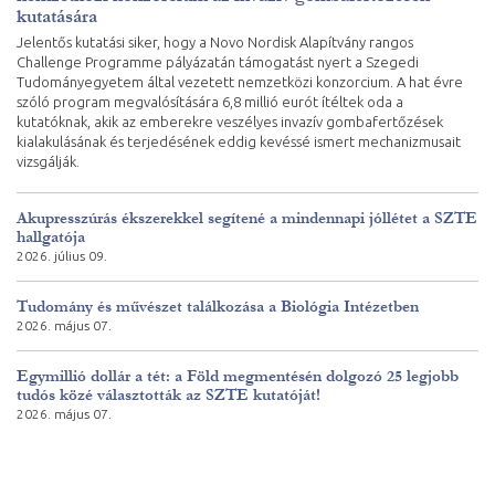
kutatására
Jelentős kutatási siker, hogy a Novo Nordisk Alapítvány rangos
Challenge Programme pályázatán támogatást nyert a Szegedi
Tudományegyetem által vezetett nemzetközi konzorcium. A hat évre
szóló program megvalósítására 6,8 millió eurót ítéltek oda a
kutatóknak, akik az emberekre veszélyes invazív gombafertőzések
kialakulásának és terjedésének eddig kevéssé ismert mechanizmusait
vizsgálják.
Akupresszúrás ékszerekkel segítené a mindennapi jóllétet a SZTE
hallgatója
2026. július 09.
Tudomány és művészet találkozása a Biológia Intézetben
2026. május 07.
Egymillió dollár a tét: a Föld megmentésén dolgozó 25 legjobb
tudós közé választották az SZTE kutatóját!
2026. május 07.