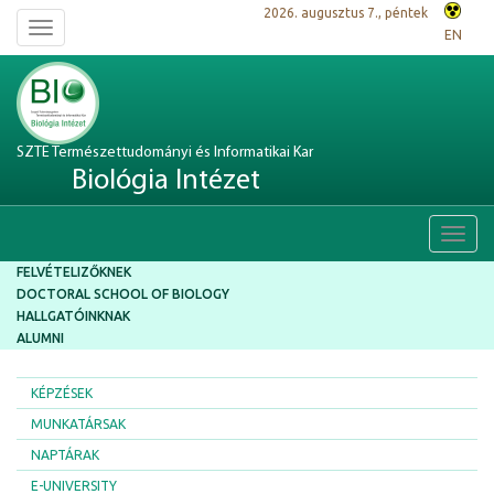
2026. augusztus 7., péntek
Toggle
EN
navigation
SZTE Természettudományi és Informatikai Kar
Biológia Intézet
Toggl
navig
FELVÉTELIZŐKNEK
DOCTORAL SCHOOL OF BIOLOGY
HALLGATÓINKNAK
ALUMNI
KÉPZÉSEK
MUNKATÁRSAK
NAPTÁRAK
E-UNIVERSITY