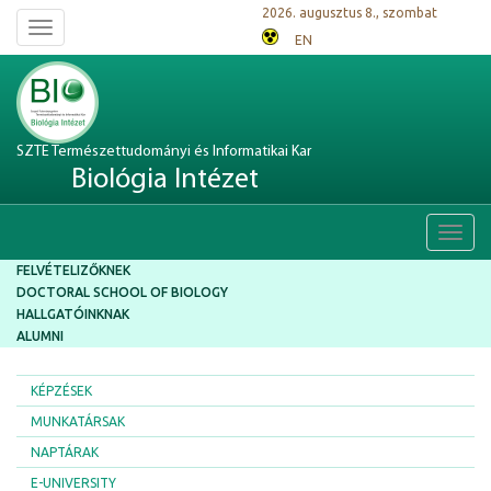
2026. augusztus 8., szombat
Toggle
EN
navigation
SZTE Természettudományi és Informatikai Kar
Biológia Intézet
Toggl
navig
FELVÉTELIZŐKNEK
DOCTORAL SCHOOL OF BIOLOGY
HALLGATÓINKNAK
ALUMNI
KÉPZÉSEK
MUNKATÁRSAK
NAPTÁRAK
E-UNIVERSITY