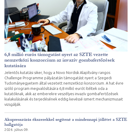
6,8 millió eurós támogatást nyert az SZTE vezette
nemzetközi konzorcium az invazív gombafertőzések
kutatására
Jelentős kutatási siker, hogy a Novo Nordisk Alapítvány rangos
Challenge Programme pályázatán támogatást nyert a Szegedi
Tudományegyetem által vezetett nemzetközi konzorcium. A hat évre
szóló program megvalósítására 6,8 millió eurót ítéltek oda a
kutatóknak, akik az emberekre veszélyes invazív gombafertőzések
kialakulásának és terjedésének eddig kevéssé ismert mechanizmusait
vizsgálják.
Akupresszúrás ékszerekkel segítené a mindennapi jóllétet a SZTE
hallgatója
2026. július 09.