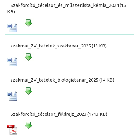
Szakfordító_tételsor_és_műszerlista_kémia_2024 (15
KB)
szakmai_ZV_tetelek_szaktanar_2025 (13 KB)
szakmai_ZV_tetelek_biologiatanar_2025 (14 KB)
Szakfordító_tételsor_földrajz_2023 (1713 KB)