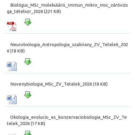
Biológus_MSc_molekuláris_immun_mikro_msc_záróvizs
ga_tételsor_2026 (221 KB)
Neurobiologia_Antropologia_szakirany_ZV_Tetelek_202
6 (18 KB)
Novenybiologia_MSc_ZV_Tetelek_2026 (18 KB)
Okologia_evolucio_es_konzervaciobiologia_MSc_ZV_Te
telek_2026 (17 KB)