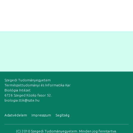
Szegedi Tudományegyetem
Természettudományi és Informatika Kar
Biológia Intézet
6726 Szeged Közép fasor 52.
biologia.ttik@szte.hu
Adatvédelem
Impresszum
Segítség
(C) 2010 Szegedi Tudományegyetem. Minden jog fenntartva.