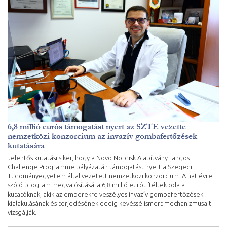
6,8 millió eurós támogatást nyert az SZTE vezette
nemzetközi konzorcium az invazív gombafertőzések
kutatására
Jelentős kutatási siker, hogy a Novo Nordisk Alapítvány rangos
Challenge Programme pályázatán támogatást nyert a Szegedi
Tudományegyetem által vezetett nemzetközi konzorcium. A hat évre
szóló program megvalósítására 6,8 millió eurót ítéltek oda a
kutatóknak, akik az emberekre veszélyes invazív gombafertőzések
kialakulásának és terjedésének eddig kevéssé ismert mechanizmusait
vizsgálják.