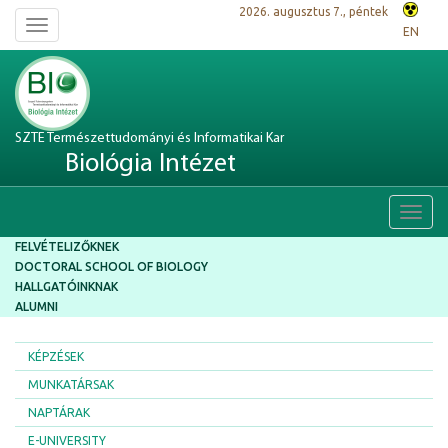
2026. augusztus 7., péntek
Toggle
EN
navigation
SZTE Természettudományi és Informatikai Kar
Biológia Intézet
Toggl
navig
FELVÉTELIZŐKNEK
DOCTORAL SCHOOL OF BIOLOGY
HALLGATÓINKNAK
ALUMNI
KÉPZÉSEK
MUNKATÁRSAK
NAPTÁRAK
E-UNIVERSITY