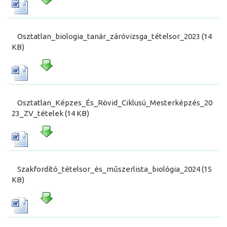
Osztatlan_biologia_tanár_záróvizsga_tételsor_2023 (14
KB)
Osztatlan_Képzes_És_Rövid_Ciklusú_Mesterképzés_20
23_ZV_tételek (14 KB)
Szakfordító_tételsor_és_műszerlista_biológia_2024 (15
KB)