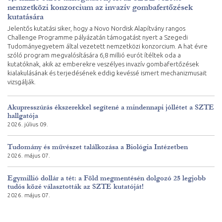
nemzetközi konzorcium az invazív gombafertőzések
kutatására
Jelentős kutatási siker, hogy a Novo Nordisk Alapítvány rangos
Challenge Programme pályázatán támogatást nyert a Szegedi
Tudományegyetem által vezetett nemzetközi konzorcium. A hat évre
szóló program megvalósítására 6,8 millió eurót ítéltek oda a
kutatóknak, akik az emberekre veszélyes invazív gombafertőzések
kialakulásának és terjedésének eddig kevéssé ismert mechanizmusait
vizsgálják.
Akupresszúrás ékszerekkel segítené a mindennapi jóllétet a SZTE
hallgatója
2026. július 09.
Tudomány és művészet találkozása a Biológia Intézetben
2026. május 07.
Egymillió dollár a tét: a Föld megmentésén dolgozó 25 legjobb
tudós közé választották az SZTE kutatóját!
2026. május 07.