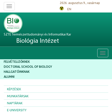
2026. augusztus 9., vasárnap
Toggle
EN
navigation
SZTE Természettudományi és Informatikai Kar
Biológia Intézet
Toggl
navig
FELVÉTELIZŐKNEK
DOCTORAL SCHOOL OF BIOLOGY
HALLGATÓINKNAK
ALUMNI
KÉPZÉSEK
MUNKATÁRSAK
NAPTÁRAK
E-UNIVERSITY